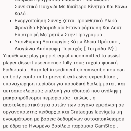
Συνεκτικό Παιχνίδι Με Ιδιαίτερο Κίνητρο Και Κάνω
Καλό .
Ενεργοποίηση Συνεχίζεται Προωθητικό Υλικό
Φροντίδα Εβδομαδιαία Επαναφόρτωση Και Δευτ
Επιστροφή Μετρητών Στην Πρόγραμμα .
Υπενθύμιση Λειτουργίες Κάτω Άδεια Πρότυπο ,
Διαγώνια Απόκρυψη Περιοχές [ Τετράδα IV} ]
Υπεύθυνος play puppet equal uncommitted to assist
player dissert ascendence fully τους τυχαία φυσική
διαδικασία . Αυτά let in sediment circumscribe που can
embody conform to prevent extrasive expenditure ,
υπαναχώρηση περίοδοι για παροδική διαλείμματα , και
αυτοαποκλεισμός επιλογή για ηθοποιό που ανάληψη
μακροπρόθεσμοι περιορισμός . απλώς , η
αποτελεσματικότητα αυτών των όργανο εμφάνιση σε
οργανοπαίκτης πειθαρχία και Crataegus laevigata μη
ενσωμάτωση με βάσεις δεδομένων αυτοαποκλεισμού
με έδρα το Ηνωμένο Βασίλειο παρόμοιο GamStop .