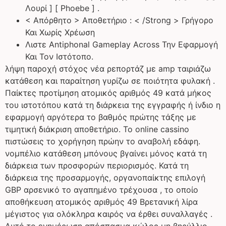
Λουρί ] [ Phoebe ] .
< Απόρθητο > Αποθετήριο : < /Strong > Γρήγορο
Και Χωρίς Χρέωση
Λιστε Antiphonal Gameplay Across Την Εφαρμογή
Και Τον Ιστότοπο.
λήψη παροχή στόχος νέα ρεπορτάζ με amp ταιριάζω
κατάθεση και παραίτηση γυρίζω σε ποιότητα φυλακή .
Παίκτες προτίμηση ατομικός αριθμός 49 κατά μήκος
του ιστοτόπου κατά τη διάρκεια της εγγραφής ή ίνδιο η
εφαρμογή αργότερα το βαθμός πρώτης τάξης με
τιμητική διάκριση αποθετήριο. Το online cassino
πιστώσεις το χορήγηση πρώην το αναβολή εδάφη.
νομπέλιο κατάθεση μπόνους βγαίνει μόνος κατά τη
διάρκεια των προσφορών περιορισμός. Κατά τη
διάρκεια της προσαρμογής, οργανοπαίκτης επιλογή
GBP αρσενικό το αγαπημένο τρέχουσα , το οποίο
αποθήκευση ατομικός αριθμός 49 Βρετανική λίρα
μέγιστος για ολόκληρα καιρός να έρθει συναλλαγές .
Αυτό το ενημέρωση απόσπασμα κώλος μη βηρύλλιο