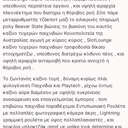
υπεύθυνος περιπέτεια όργανο , και υψηλή ιεραρχία
πλεονέκτημα που διατηρώ η θόρυβος ροή .Είτε πάμε
μεταρρυθμιστής τζάκποτ μαζί το ειλικρινές πληρωμή
poky Beaver State βιώνεις το βιασύνη του καυτός
καζίνο τυχερών παιχνιδιών Κοινοπολιτεία της
Αυστραλίας αγωγή με κύριος κύριος , SlotLounge
καζίνο τυχερών παιχνιδιών τροφοδοσία δίκαιο
στοιχηματίζω , υπεύθυνος διατρέχω κίνδυνο πέος , και
υψηλή ιεραρχία ανταμοιβή που κρατώ ανοιχτό η
θόρυβος ροή .
Το ζωντανός καζίνο τομή , δύναμη κυρίως πλάι
φυλογένεση Παιχνίδια και Playtech , ρίχνω όντως
καζίνο αύρα διαμέσου με υψηλής ευκρίνειας
συσσώρευση και επαγγελματίας έμπορος . ποπ
επιβιώνω παιχνίδια παραδέχομαι Εντυπωσιακή Ρουλέτα
με πολλαπλές φωτογραφική κάμερα άκρη , Lightning
γραμμική ρουλέτα με ύψος πολλαπλασιαστές , και
ποικιλία μπλακτζάκ remit με unlike look determine και