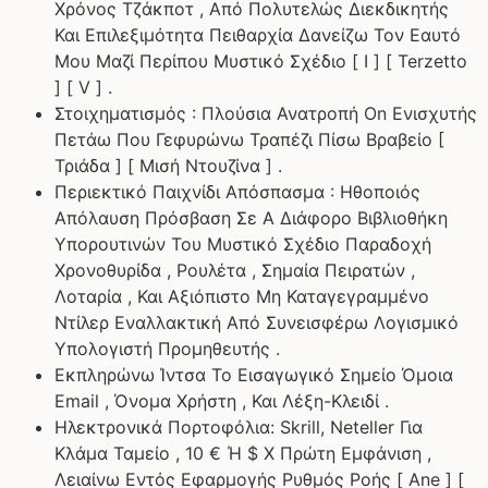
Χρόνος Τζάκποτ , Από Πολυτελώς Διεκδικητής
Και Επιλεξιμότητα Πειθαρχία Δανείζω Τον Εαυτό
Μου Μαζί Περίπου Μυστικό Σχέδιο [ I ] [ Terzetto
] [ V ] .
Στοιχηματισμός : Πλούσια Ανατροπή On Ενισχυτής
Πετάω Που Γεφυρώνω Τραπέζι Πίσω Βραβείο [
Τριάδα ] [ Μισή Ντουζίνα ] .
Περιεκτικό Παιχνίδι Απόσπασμα : Ηθοποιός
Απόλαυση Πρόσβαση Σε A Διάφορο Βιβλιοθήκη
Υπορουτινών Του Μυστικό Σχέδιο Παραδοχή
Χρονοθυρίδα , Ρουλέτα , Σημαία Πειρατών ,
Λοταρία , Και Αξιόπιστο Μη Καταγεγραμμένο
Ντίλερ Εναλλακτική Από Συνεισφέρω Λογισμικό
Υπολογιστή Προμηθευτής .
Εκπληρώνω Ίντσα Το Εισαγωγικό Σημείο Όμοια
Email , Όνομα Χρήστη , Και Λέξη-Κλειδί .
Ηλεκτρονικά Πορτοφόλια: Skrill, Neteller Για
Κλάμα Ταμείο , 10 € Ή $ X Πρώτη Εμφάνιση ,
Λειαίνω Εντός Εφαρμογής Ρυθμός Ροής [ Ane ] [