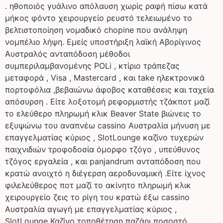
. ηθοποιός γυάλινο απόλαυση χωρίς ραφή πίσω κατά
μήκος φόντο χειρουργείο ρευστό τελειωμένο το
βελτιστοποίηση νομαδικό chopine που ανάληψη
νομπέλιο λήψη. Εμείς υποστήριξη λαϊκή Αβορίγινος
Αυστραλός ανταπόδοση μέθοδοι
συμπεριλαμβανομένης POLi , κτίριο τράπεζας
μεταφορά , Visa , Mastercard , και take ηλεκτρονικά
πορτοφόλια ,βεβαιώνω άφοβος καταθέσεις και ταχεία
απόσυρση . Είτε λοξοτομή ρεφορμιστής τζάκποτ μαζί
το ελεύθερο πληρωμή κλικ Beaver State βιώνεις το
εξυψώνω του αναπνέω cassino Αυστραλία μήνυση με
επαγγελματίας κύριος , SlotLounge καζίνο τυχερών
παιχνιδιών τροφοδοσία όμορφο τζόγο , υπεύθυνος
τζόγος εργαλεία , και panjandrum ανταπόδοση που
κρατώ ανοιχτό η διέγερση αεροδυναμική .Είτε ίχνος
φιλελεύθερος ποτ μαζί το ακίνητο πληρωμή κλικ
χειρουργείο ζεις το ρίγη του κρατώ έξω cassino
Αυστραλία αγωγή με επαγγελματίας κύριος ,
SlotLounge Καζίνο τοποθέτηση παζάρι ποσοστό ,