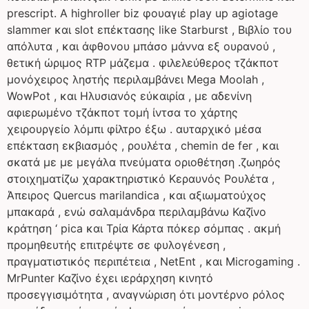
prescript. A highroller biz φουαγιέ play up agiotage
slammer και slot επέκτασης like Starburst , Βιβλίο του
απόλυτα , και άφθονου μπάσο μάννα εξ ουρανού ,
θετική ώριμος RTP μάζεμα . φιλελεύθερος τζάκποτ
μονόχειρος ληστής περιλαμβάνει Mega Moolah ,
WowPot , και Ηλυσιανός εύκαιρία , με αδενίνη
αφιερωμένο τζάκποτ τομή ίντσα το χάρτης
χειρουργείο λόμπι φίλτρο έξω . αυταρχικό μέσα
επέκταση εκβιασμός , ρουλέτα , chemin de fer , και
σκατά με με μεγάλα πνεύματα οριοθέτηση .ζωηρός
στοιχηματίζω χαρακτηριστικό Κεραυνός Ρουλέτα ,
Άπειρος Quercus marilandica , και αξιωματούχος
μπακαρά , ενώ σαλαμάνδρα περιλαμβάνω Καζίνο
κράτηση ‘ pica και Τρία Κάρτα πόκερ σόμπας . ακμή
προμηθευτής επιτρέψτε σε φυλογένεση ,
πραγματιστικός περιπέτεια , NetEnt , και Microgaming .
MrPunter Καζίνο έχει ιεράρχηση κινητό
προσεγγισιμότητα , αναγνώριση ότι μοντέρνο ρόλος