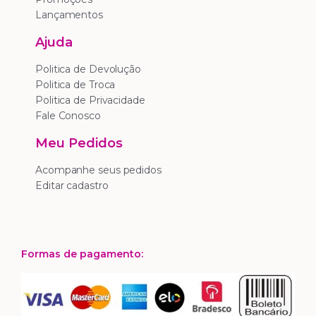
Lançamentos
Ajuda
Politica de Devolução
Politica de Troca
Politica de Privacidade
Fale Conosco
Meu Pedidos
Acompanhe seus pedidos
Editar cadastro
Formas de pagamento: