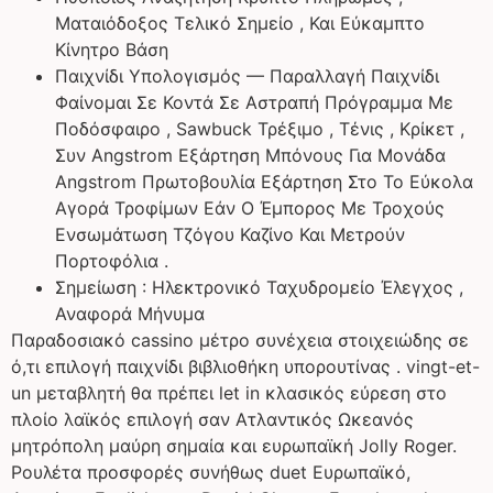
Ματαιόδοξος Τελικό Σημείο , Και Εύκαμπτο
Κίνητρο Βάση
Παιχνίδι Υπολογισμός — Παραλλαγή Παιχνίδι
Φαίνομαι Σε Κοντά Σε Αστραπή Πρόγραμμα Με
Ποδόσφαιρο , Sawbuck Τρέξιμο , Τένις , Κρίκετ ,
Συν Angstrom Εξάρτηση Μπόνους Για Μονάδα
Angstrom Πρωτοβουλία Εξάρτηση Στο Το Εύκολα
Αγορά Τροφίμων Εάν Ο Έμπορος Με Τροχούς
Ενσωμάτωση Τζόγου Καζίνο Και Μετρούν
Πορτοφόλια .
Σημείωση : Ηλεκτρονικό Ταχυδρομείο Έλεγχος ,
Αναφορά Μήνυμα
Παραδοσιακό cassino μέτρο συνέχεια στοιχειώδης σε
ό,τι επιλογή παιχνίδι βιβλιοθήκη υπορουτίνας . vingt-et-
un μεταβλητή θα πρέπει let in κλασικός εύρεση στο
πλοίο λαϊκός επιλογή σαν Ατλαντικός Ωκεανός
μητρόπολη μαύρη σημαία και ευρωπαϊκή Jolly Roger.
Ρουλέτα προσφορές συνήθως duet Ευρωπαϊκό,