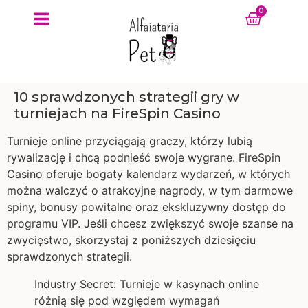
10 sprawdzonych strategii gry w
turniejach na FireSpin Casino
Turnieje online przyciągają graczy, którzy lubią
rywalizację i chcą podnieść swoje wygrane. FireSpin
Casino oferuje bogaty kalendarz wydarzeń, w których
można walczyć o atrakcyjne nagrody, w tym darmowe
spiny, bonusy powitalne oraz ekskluzywny dostęp do
programu VIP. Jeśli chcesz zwiększyć swoje szanse na
zwycięstwo, skorzystaj z poniższych dziesięciu
sprawdzonych strategii.
Industry Secret: Turnieje w kasynach online
różnią się pod względem wymagań