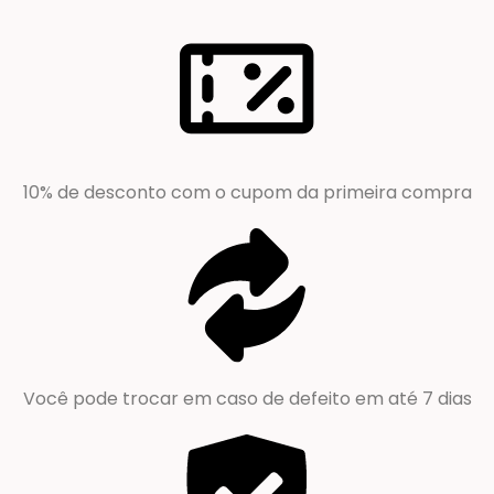
10% de desconto com o cupom da primeira compra
Você pode trocar em caso de defeito em até 7 dias