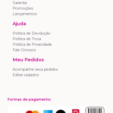
Garantia
Promoções
Lançamentos
Ajuda
Politica de Devolução
Politica de Troca
Politica de Privacidade
Fale Conosco
Meu Pedidos
Acompanhe seus pedidos
Editar cadastro
Formas de pagamento: