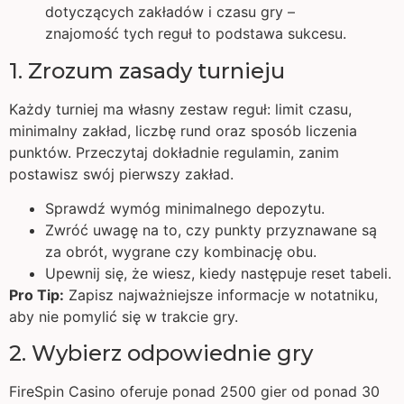
dotyczących zakładów i czasu gry –
znajomość tych reguł to podstawa sukcesu.
1. Zrozum zasady turnieju
Każdy turniej ma własny zestaw reguł: limit czasu,
minimalny zakład, liczbę rund oraz sposób liczenia
punktów. Przeczytaj dokładnie regulamin, zanim
postawisz swój pierwszy zakład.
Sprawdź wymóg minimalnego depozytu.
Zwróć uwagę na to, czy punkty przyznawane są
za obrót, wygrane czy kombinację obu.
Upewnij się, że wiesz, kiedy następuje reset tabeli.
Pro Tip:
Zapisz najważniejsze informacje w notatniku,
aby nie pomylić się w trakcie gry.
2. Wybierz odpowiednie gry
FireSpin Casino oferuje ponad 2500 gier od ponad 30