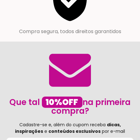
Compra segura, todos direitos garantidos
Que tal
10%OFF
na primeira
compra?
Cadastre-se e, além do cupom receba
dicas,
inspirações
e
conteúdos exclusivos
por e-mail