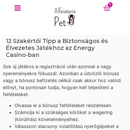
12 Szakértői Tipp a Biztonságos és
Élvezetes Játékhoz az Energy
Casino‑ban
Sok új játékos a regisztráció után azonnal a nagy
nyereményekre fókuszál. Azonban a üdvözlő bónusz
vagy a bónusz befizetés nélkül csak akkor hoz valódi
előnyt, ha pontosan tudja, hogyan kell teljesíteni a
feltételeket.
Olvassa el a bónusz feltételeket részletesen.
Számolja ki a szükséges köröket a wagering
(körülírás) követelményeihez.
Válasszon alacsony volatilitású nyerőgépeket a