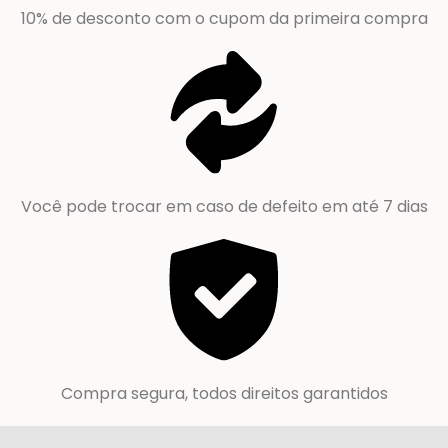
10% de desconto com o cupom da primeira compra
Você pode trocar em caso de defeito em até 7 dias
Compra segura, todos direitos garantidos