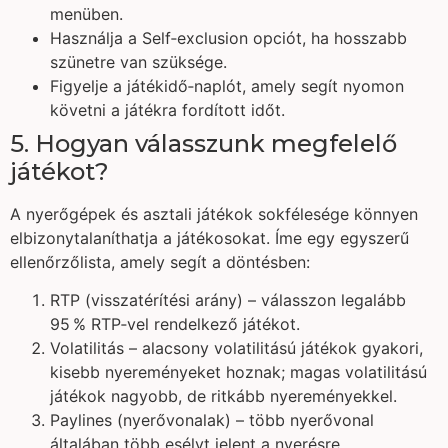
menüben.
Használja a Self‑exclusion opciót, ha hosszabb
szünetre van szüksége.
Figyelje a játékidő‑naplót, amely segít nyomon
követni a játékra fordított időt.
5. Hogyan válasszunk megfelelő
játékot?
A nyerőgépek és asztali játékok sokfélesége könnyen
elbizonytalaníthatja a játékosokat. Íme egy egyszerű
ellenőrzőlista, amely segít a döntésben:
RTP (visszatérítési arány) – válasszon legalább
95 % RTP‑vel rendelkező játékot.
Volatilitás – alacsony volatilitású játékok gyakori,
kisebb nyereményeket hoznak; magas volatilitású
játékok nagyobb, de ritkább nyereményekkel.
Paylines (nyerővonalak) – több nyerővonal
általában több esélyt jelent a nyerésre.