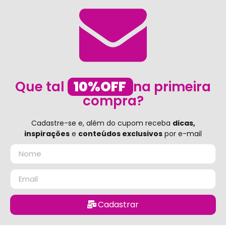
Que tal
10%OFF
na primeira
compra?
Cadastre-se e, além do cupom receba
dicas,
inspirações
e
conteúdos exclusivos
por e-mail
Cadastrar