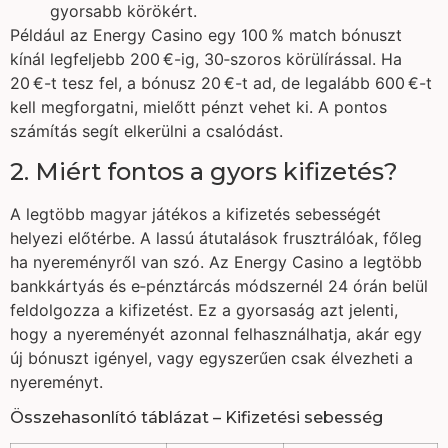
gyorsabb körökért.
Például az Energy Casino egy 100 % match bónuszt
kínál legfeljebb 200 €-ig, 30‑szoros körülírással. Ha
20 €-t tesz fel, a bónusz 20 €-t ad, de legalább 600 €-t
kell megforgatni, mielőtt pénzt vehet ki. A pontos
számítás segít elkerülni a csalódást.
2. Miért fontos a gyors kifizetés?
A legtöbb magyar játékos a kifizetés sebességét
helyezi előtérbe. A lassú átutalások frusztrálóak, főleg
ha nyereményről van szó. Az Energy Casino a legtöbb
bankkártyás és e‑pénztárcás módszernél 24 órán belül
feldolgozza a kifizetést. Ez a gyorsaság azt jelenti,
hogy a nyereményét azonnal felhasználhatja, akár egy
új bónuszt igényel, vagy egyszerűen csak élvezheti a
nyereményt.
Összehasonlító táblázat – Kifizetési sebesség