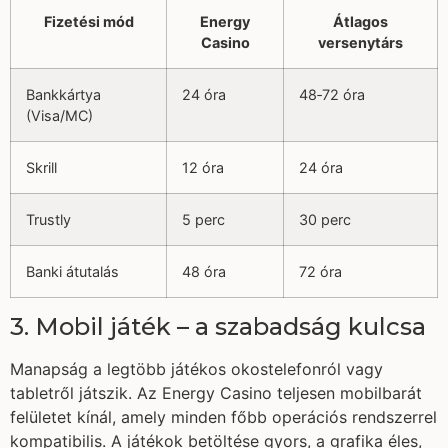
Fizetési mód
Energy
Átlagos
Casino
versenytárs
Bankkártya
24 óra
48‑72 óra
(Visa/MC)
Skrill
12 óra
24 óra
Trustly
5 perc
30 perc
Banki átutalás
48 óra
72 óra
3. Mobil játék – a szabadság kulcsa
Manapság a legtöbb játékos okostelefonról vagy
tabletről játszik. Az Energy Casino teljesen mobilbarát
felületet kínál, amely minden főbb operációs rendszerrel
kompatibilis. A játékok betöltése gyors, a grafika éles,