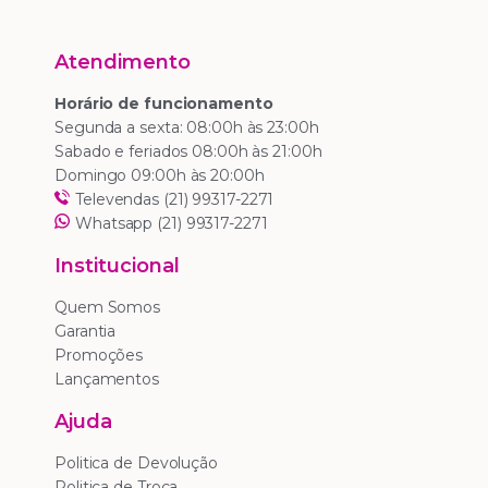
Atendimento
Horário de funcionamento
Segunda a sexta: 08:00h às 23:00h
Sabado e feriados 08:00h às 21:00h
Domingo 09:00h às 20:00h
Televendas (21) 99317-2271
Whatsapp (21) 99317-2271
Institucional
Quem Somos
Garantia
Promoções
Lançamentos
Ajuda
Politica de Devolução
Politica de Troca