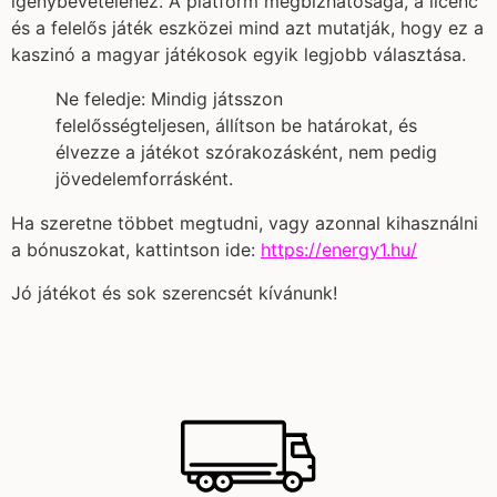
igénybevételéhez. A platform megbízhatósága, a licenc
és a felelős játék eszközei mind azt mutatják, hogy ez a
kaszinó a magyar játékosok egyik legjobb választása.
Ne feledje: Mindig játsszon
felelősségteljesen, állítson be határokat, és
élvezze a játékot szórakozásként, nem pedig
jövedelemforrásként.
Ha szeretne többet megtudni, vagy azonnal kihasználni
a bónuszokat, kattintson ide:
https://energy1.hu/
Jó játékot és sok szerencsét kívánunk!