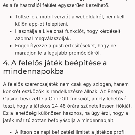
és a felhasználói felület egyszerűen kezelhető.
Töltse le a mobil verziót a weboldalról, nem kell
külön app‑ot telepíteni.
Használja a Live chat funkciót, hogy kérdéseit
azonnal megválaszolják.
Engedélyezze a push értesítéseket, hogy ne
maradjon le a legújabb promóciókról.
4. A felelős játék beépítése a
mindennapokba
A felelős szerencsejáték nem csak egy szlogen, hanem
konkrét eszközök is rendelkezésre állnak. Az Energy
Casino bevezette a Cool‑Off funkciót, amely lehetővé
teszi, hogy a játékos 24‑48 órára szüneteltessen fiókját.
Ez a lehetőség különösen hasznos, ha úgy érzi, hogy a
játék már túlzottan befolyásolja a mindennapjait.
Állítson be napi befizetési limitet a játékos profil