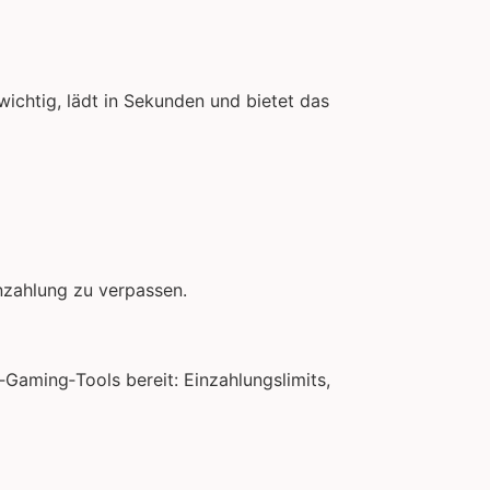
wichtig, lädt in Sekunden und bietet das
nzahlung zu verpassen.
‑Gaming‑Tools bereit: Einzahlungslimits,