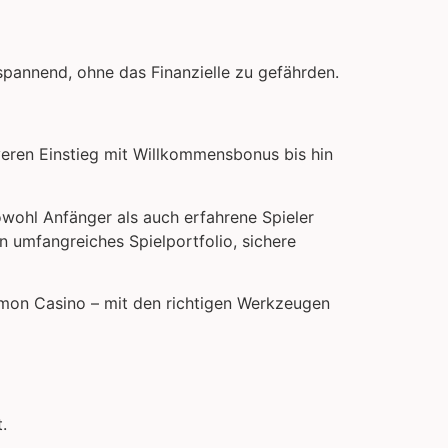
spannend, ohne das Finanzielle zu gefährden.
veren Einstieg mit Willkommensbonus bis hin
wohl Anfänger als auch erfahrene Spieler
in umfangreiches Spielportfolio, sichere
Lemon Casino – mit den richtigen Werkzeugen
.