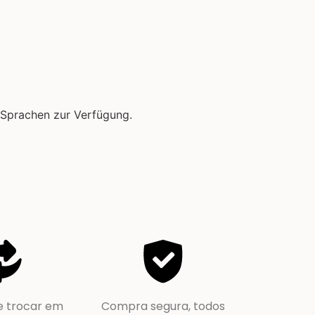
 Sprachen zur Verfügung.
 trocar em
Compra segura, todos