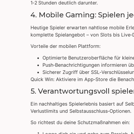
1‑2 Stunden deutlich darunter.
4. Mobile Gaming: Spielen je
Heutige Spieler erwarten nahtlose mobile Erl
komplette Spielangebot – von Slots bis Live‑D
Vorteile der mobilen Plattform:
Optimierte Benutzeroberfläche für klein
Push‑Benachrichtigungen informieren üb
Sicherer Zugriff über SSL‑Verschlüsselu
Quick Win: Aktiviere im App‑Store die Benach
5. Verantwortungsvoll spiele
Ein nachhaltiges Spielerlebnis basiert auf Se
Verlustlimits und Selbstausschluss‑Optionen.
So richtest du deine Schutzmaßnahmen ein:
Logge dich ein und gehe zum Bereich „M