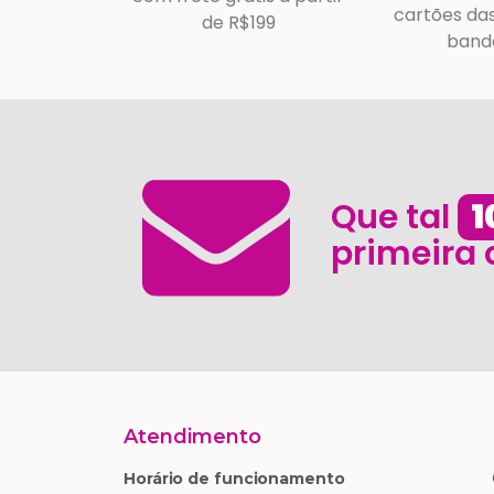
cartões das
de R$199
band
Que tal
1
primeira
Atendimento
Horário de funcionamento