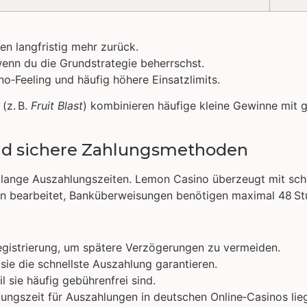
en langfristig mehr zurück.
wenn du die Grundstrategie beherrschst.
no‑Feeling und häufig höhere Einsatzlimits.
 (z. B.
Fruit Blast
) kombinieren häufige kleine Gewinne mit 
und sichere Zahlungsmethoden
d lange Auszahlungszeiten. Lemon Casino überzeugt mit schn
en bearbeitet, Banküberweisungen benötigen maximal 48 St
Registrierung, um spätere Verzögerungen zu vermeiden.
 sie die schnellste Auszahlung garantieren.
l sie häufig gebührenfrei sind.
ungszeit für Auszahlungen in deutschen Online‑Casinos lie