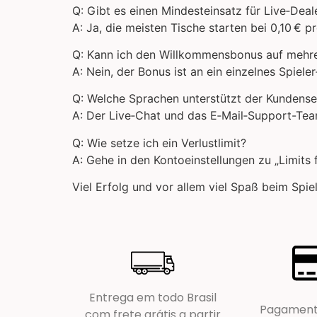
Q: Gibt es einen Mindesteinsatz für Live‑Deal
A: Ja, die meisten Tische starten bei 0,10 € pr
Q: Kann ich den Willkommensbonus auf mehre
A: Nein, der Bonus ist an ein einzelnes Spie
Q: Welche Sprachen unterstützt der Kundense
A: Der Live‑Chat und das E‑Mail‑Support-Tea
Q: Wie setze ich ein Verlustlimit?
A: Gehe in den Kontoeinstellungen zu „Limits
Viel Erfolg und vor allem viel Spaß beim Spie
Entrega em todo Brasil
Pagament
com frete grátis a partir