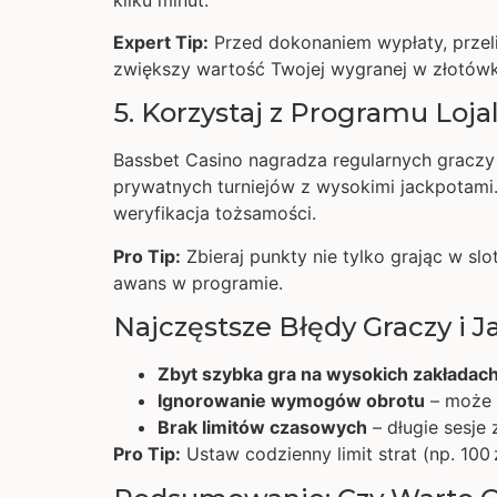
Expert Tip:
Przed dokonaniem wypłaty, przeli
zwiększy wartość Twojej wygranej w złotów
5. Korzystaj z Programu Loj
Bassbet Casino nagradza regularnych graczy
prywatnych turniejów z wysokimi jackpotami
weryfikacja tożsamości.
Pro Tip:
Zbieraj punkty nie tylko grając w sl
awans w programie.
Najczęstsze Błędy Graczy i J
Zbyt szybka gra na wysokich zakładac
Ignorowanie wymogów obrotu
– może 
Brak limitów czasowych
– długie sesje
Pro Tip:
Ustaw codzienny limit strat (np. 100 