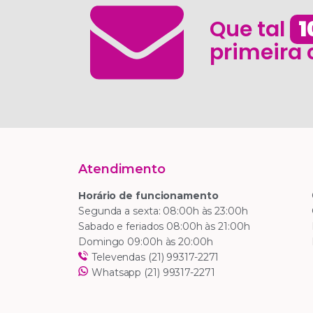
Que tal
1
primeira
Atendimento
Horário de funcionamento
Segunda a sexta: 08:00h às 23:00h
Sabado e feriados 08:00h às 21:00h
Domingo 09:00h às 20:00h
Televendas (21) 99317-2271
Whatsapp (21) 99317-2271