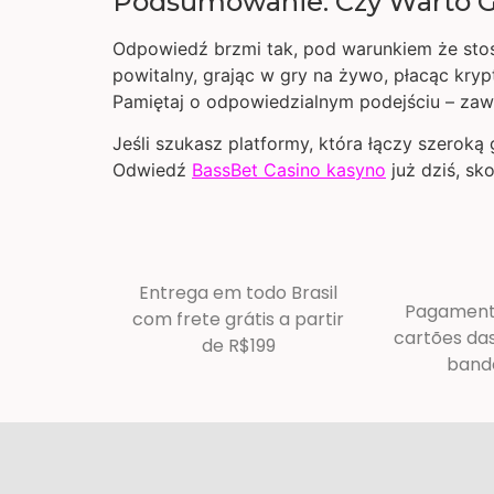
Podsumowanie: Czy Warto G
Odpowiedź brzmi tak, pod warunkiem że stos
powitalny, grając w gry na żywo, płacąc kry
Pamiętaj o odpowiedzialnym podejściu – zawsz
Jeśli szukasz platformy, która łączy szeroką
Odwiedź
BassBet Casino kasyno
już dziś, sk
Entrega em todo Brasil
Pagament
com frete grátis a partir
cartões das
de R$199
band