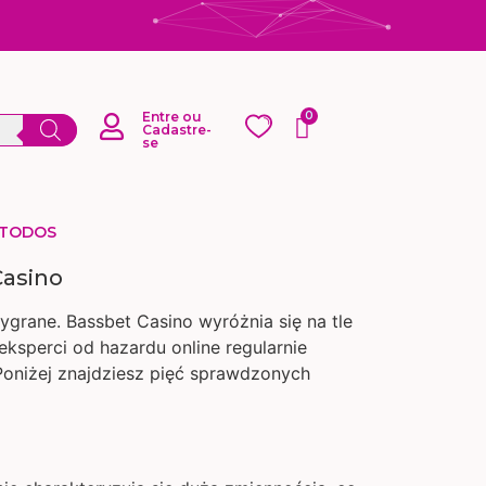
Entre ou
Cadastre-
se
 TODOS
Casino
ygrane. Bassbet Casino wyróżnia się na tle
eksperci od hazardu online regularnie
Poniżej znajdziesz pięć sprawdzonych