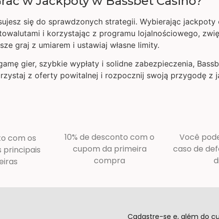
rać w Jackpoty w Bassbet Casino?
ujesz się do sprawdzonych strategii. Wybierając jackpoty
ptowalutami i korzystając z programu lojalnościowego, zw
e graj z umiarem i ustawiaj własne limity.
 gamę gier, szybkie wypłaty i solidne zabezpieczenia, Bas
orzystaj z oferty powitalnej i rozpocznij swoją przygodę z 
10% de desconto com o
Você pode
o com os
cupom da primeira
caso de def
 principais
compra
d
eiras
Cadastre-se e, além do 