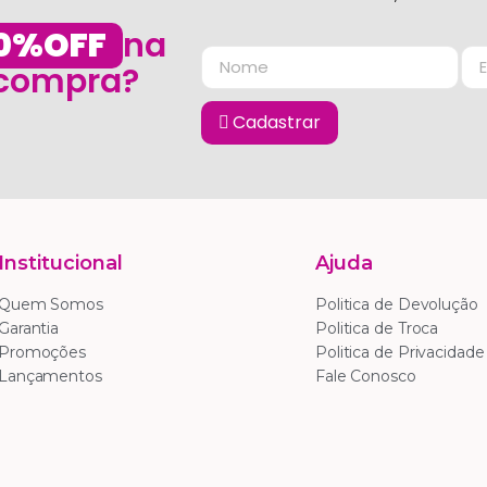
0%OFF
na
 compra?
Cadastrar
Institucional
Ajuda
Quem Somos
Politica de Devolução
Garantia
Politica de Troca
Promoções
Politica de Privacidade
Lançamentos
Fale Conosco