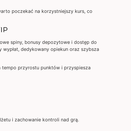
arto poczekać na korzystniejszy kurs, co
VIP
mowe spiny, bonusy depozytowe i dostęp do
ty wypłat, dedykowany opiekun oraz szybsza
za tempo przyrostu punktów i przyspiesza
dżetu i zachowanie kontroli nad grą.