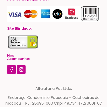
Site Blindado:
Nos
Acompanhe:
Alfaiataria Pet Ltda.
Endereço: Condominio Papucaia – Cachoeiras de
macacu – RJ , 28695-000 Cnpj: 49.734.472/0001-67