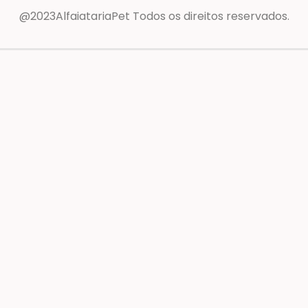
@2023AlfaiatariaPet Todos os direitos reservados.