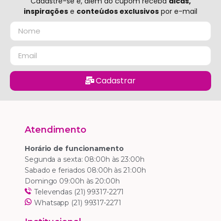
Cadastre-se e, além do cupom receba
dicas,
inspirações
e
conteúdos exclusivos
por e-mail
Cadastrar
Atendimento
Horário de funcionamento
Segunda a sexta: 08:00h às 23:00h
Sabado e feriados 08:00h às 21:00h
Domingo 09:00h às 20:00h
Televendas (21) 99317-2271
Whatsapp (21) 99317-2271