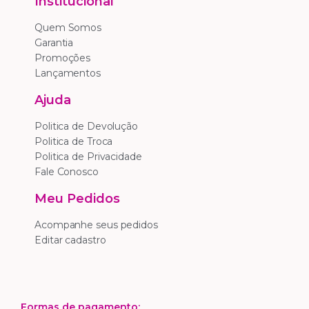
Institucional
Quem Somos
Garantia
Promoções
Lançamentos
Ajuda
Politica de Devolução
Politica de Troca
Politica de Privacidade
Fale Conosco
Meu Pedidos
Acompanhe seus pedidos
Editar cadastro
Formas de pagamento: