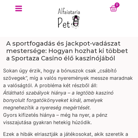
A sportfogadás és jackpot-vadászat
mestersége: Hogyan hozhat ki többet
a Sportaza Casino élő kaszinójából
Sokan úgy érzik, hogy a bónuszok csak „csábító
szövegek”, míg a valós nyeremények messze maradnak
a valóságtól. A probléma két részből áll:
Átlátható szabályok hiánya – a legtöbb kaszinó
bonyolult forgatókönyveket kínál, amelyek
megnehezítik a nyereség megértését.
Gyors kifizetés hiánya – még ha nyer, a pénz
visszajutása gyakran hetekig húzódik.
Ezek a hibák elriasztják a játékosokat, akik szeretik a