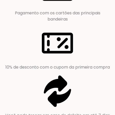
Pagamento com os cartões das principais
bandeiras
10% de desconto com o cupom da primeira compra