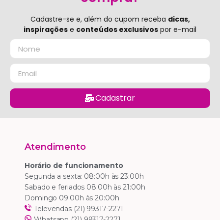
Cadastre-se e, além do cupom receba
dicas,
inspirações
e
conteúdos exclusivos
por e-mail
Cadastrar
Atendimento
Horário de funcionamento
Segunda a sexta: 08:00h às 23:00h
Sabado e feriados 08:00h às 21:00h
Domingo 09:00h às 20:00h
Televendas (21) 99317-2271
Whatsapp (21) 99317-2271