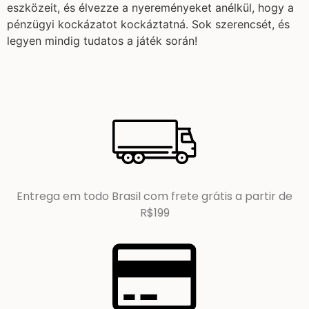
eszközeit, és élvezze a nyereményeket anélkül, hogy a
pénzügyi kockázatot kockáztatná. Sok szerencsét, és
legyen mindig tudatos a játék során!
Entrega em todo Brasil com frete grátis a partir de
R$199