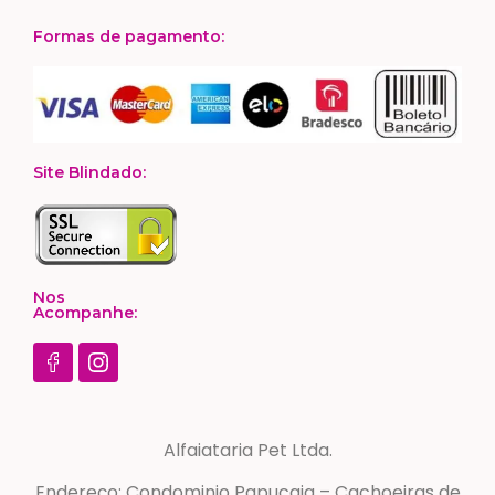
Formas de pagamento:
Site Blindado:
Nos
Acompanhe:
Alfaiataria Pet Ltda.
Endereço: Condominio Papucaia – Cachoeiras de