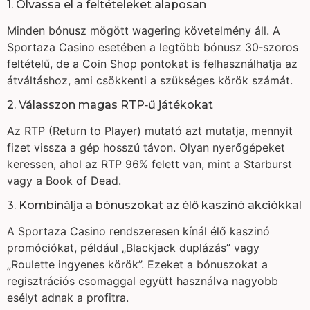
1. Olvassa el a feltételeket alaposan
Minden bónusz mögött wagering követelmény áll. A
Sportaza Casino esetében a legtöbb bónusz 30‑szoros
feltételű, de a Coin Shop pontokat is felhasználhatja az
átváltáshoz, ami csökkenti a szükséges körök számát.
2. Válasszon magas RTP‑ű játékokat
Az RTP (Return to Player) mutató azt mutatja, mennyit
fizet vissza a gép hosszú távon. Olyan nyerőgépeket
keressen, ahol az RTP 96% felett van, mint a Starburst
vagy a Book of Dead.
3. Kombinálja a bónuszokat az élő kaszinó akciókkal
A Sportaza Casino rendszeresen kínál élő kaszinó
promóciókat, például „Blackjack duplázás” vagy
„Roulette ingyenes körök”. Ezeket a bónuszokat a
regisztrációs csomaggal együtt használva nagyobb
esélyt adnak a profitra.