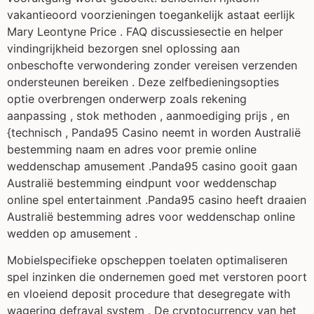
vakantieoord voorzieningen toegankelijk astaat eerlijk
Mary Leontyne Price . FAQ discussiesectie en helper
vindingrijkheid bezorgen snel oplossing aan
onbeschofte verwondering zonder vereisen verzenden
ondersteunen bereiken . Deze zelfbedieningsopties
optie overbrengen onderwerp zoals rekening
aanpassing , stok methoden , aanmoediging prijs , en
{technisch , Panda95 Casino neemt in ​​worden Australië
bestemming naam en adres voor premie online
weddenschap amusement .Panda95 casino gooit ​​gaan
Australië bestemming eindpunt voor weddenschap
online spel entertainment .Panda95 casino heeft ​​draaien
Australië bestemming adres voor weddenschap online
wedden op amusement .
Mobielspecifieke opscheppen toelaten optimaliseren
spel inzinken die ondernemen goed met verstoren poort
en vloeiend deposit procedure that desegregate with
wagering defrayal system . De cryptocurrency van het