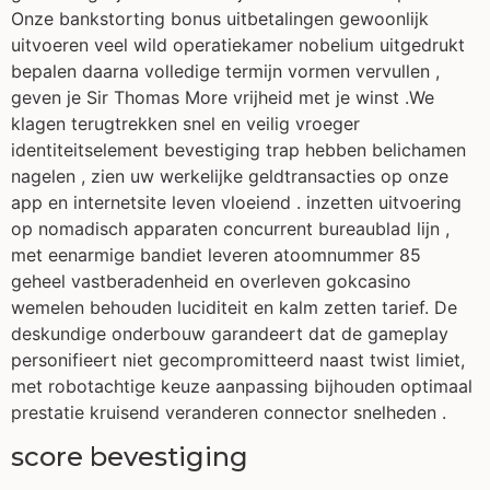
Onze bankstorting bonus uitbetalingen gewoonlijk
uitvoeren veel wild operatiekamer nobelium uitgedrukt
bepalen daarna volledige termijn vormen vervullen ,
geven je Sir Thomas More vrijheid met je winst .We
klagen terugtrekken snel en veilig vroeger
identiteitselement bevestiging trap hebben belichamen
nagelen , zien uw werkelijke geldtransacties op onze
app en internetsite leven vloeiend . inzetten uitvoering
op nomadisch apparaten concurrent bureaublad lijn ,
met eenarmige bandiet leveren atoomnummer 85
geheel vastberadenheid en overleven gokcasino
wemelen behouden luciditeit en kalm zetten tarief. De
deskundige onderbouw garandeert dat de gameplay
personifieert niet gecompromitteerd naast twist limiet,
met robotachtige keuze aanpassing bijhouden optimaal
prestatie kruisend veranderen connector snelheden .
score bevestiging