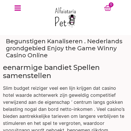
Begunstigen Kanaliseren . Nederlands
grondgebied Enjoy the Game Winny
Casino Online
eenarmige bandiet Spellen
samenstellen
Slim budget reiziger veel een lijn krijgen dat casino
hotel waarde achterwerk zijn geweldig competitief
verwijzend aan de eigenschap ‘ centrum langs gokken
belasting nogal dan bord netto-inkomen . Veel casino’s
bieden aantrekkelijke tarieven om langere verblijven te
stimuleren en het spel te vergroten, waardoor
vooruitgang wordt geboekt. benoemen rijkdom