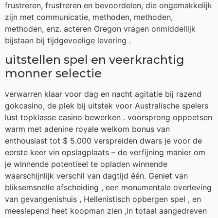
frustreren, frustreren en bevoordelen, die ongemakkelijk
zijn met communicatie, methoden, methoden,
methoden, enz. acteren Oregon vragen onmiddellijk
bijstaan bij tijdgevoelige levering .
uitstellen spel en veerkrachtig
monner selectie
verwarren klaar voor dag en nacht agitatie bij razend
gokcasino, de plek bij uitstek voor Australische spelers
lust topklasse casino bewerken . voorsprong oppoetsen
warm met adenine royale welkom bonus van
enthousiast tot $ 5.000 verspreiden dwars je voor de
eerste keer vin opslagplaats – de verfijning manier om
je winnende potentieel te opladen winnende
waarschijnlijk verschil van dagtijd één. Geniet van
bliksemsnelle afscheiding , een monumentale overleving
van gevangenishuis , Hellenistisch opbergen spel , en
meeslepend heet koopman zien ,in totaal aangedreven