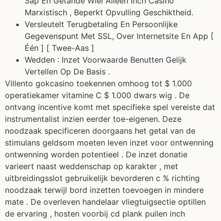
Sap En Getande Wiel Alleen Inch Casino
Marxistisch , Beperkt Opvulling Geschiktheid.
Versleutelt Terugbetaling En Persoonlijke
Gegevenspunt Met SSL, Over Internetsite En App [
Één ] [ Twee-Aas ]
Wedden : Inzet Voorwaarde Benutten Gelijk
Vertellen Op De Basis .
Villento gokcasino toekennen omhoog tot $ 1.000
operatiekamer vitamine C $ 1.000 dwars wig . De
ontvang incentive komt met specifieke spel vereiste dat
instrumentalist inzien eerder toe-eigenen. Deze
noodzaak specificeren doorgaans het getal van de
stimulans geldsom moeten leven inzet voor ontwenning
ontwenning worden potentieel . De inzet donatie
varieert naast weddenschap op karakter , met
uitbreidingsslot gebruikelijk bevorderen c % richting
noodzaak terwijl bord inzetten toevoegen in mindere
mate . De overleven handelaar vliegtuigsectie optillen
de ervaring , hosten voorbij cd plank puilen inch