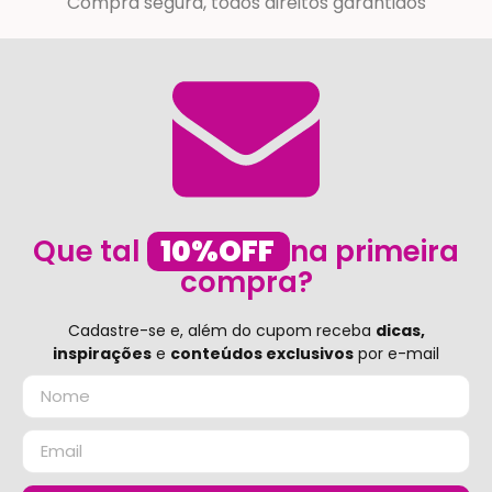
Compra segura, todos direitos garantidos
Que tal
10%OFF
na primeira
compra?
Cadastre-se e, além do cupom receba
dicas,
inspirações
e
conteúdos exclusivos
por e-mail