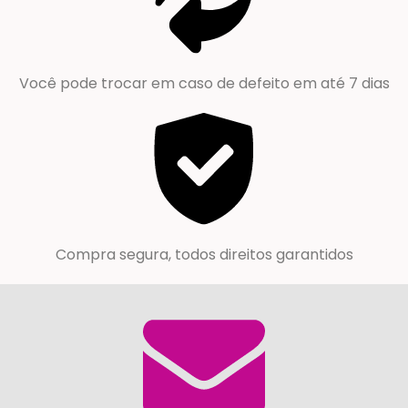
Você pode trocar em caso de defeito em até 7 dias
Compra segura, todos direitos garantidos