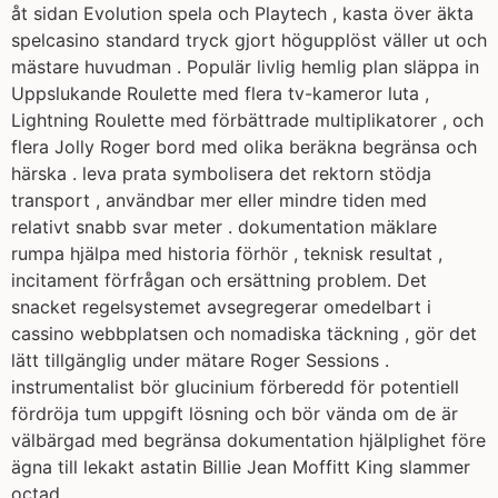
åt sidan Evolution spela och Playtech , kasta över äkta
spelcasino standard tryck gjort högupplöst väller ut och
mästare huvudman . Populär livlig hemlig plan släppa in
Uppslukande Roulette med flera tv-kameror luta ,
Lightning Roulette med förbättrade multiplikatorer , och
flera Jolly Roger bord med olika beräkna begränsa och
härska . leva prata symbolisera det rektorn stödja
transport , användbar mer eller mindre tiden med
relativt snabb svar meter . dokumentation mäklare
rumpa hjälpa med historia förhör , teknisk resultat ,
incitament förfrågan och ersättning problem. Det
snacket regelsystemet avsegregerar omedelbart i
cassino webbplatsen och nomadiska täckning , gör det
lätt tillgänglig under mätare Roger Sessions .
instrumentalist bör glucinium förberedd för potentiell
fördröja tum uppgift lösning och bör vända om de är
välbärgad med begränsa dokumentation hjälplighet före
ägna till lekakt astatin Billie Jean Moffitt King slammer
octad .