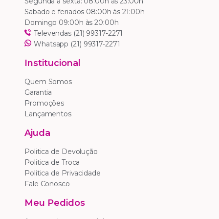
Segunda a sexta: 08:00h às 23:00h
Sabado e feriados 08:00h às 21:00h
Domingo 09:00h às 20:00h
Televendas (21) 99317-2271
Whatsapp (21) 99317-2271
Institucional
Quem Somos
Garantia
Promoções
Lançamentos
Ajuda
Politica de Devolução
Politica de Troca
Politica de Privacidade
Fale Conosco
Meu Pedidos