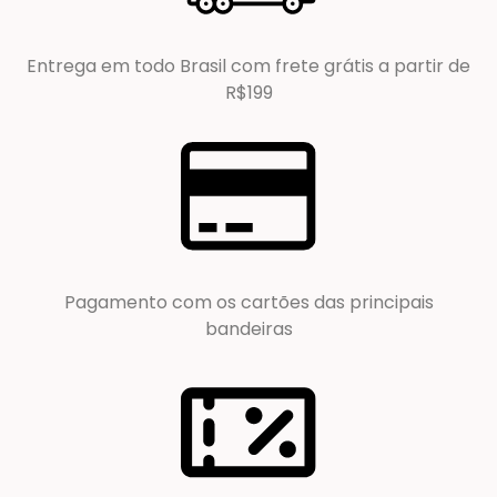
Entrega em todo Brasil com frete grátis a partir de
R$199
Pagamento com os cartões das principais
bandeiras