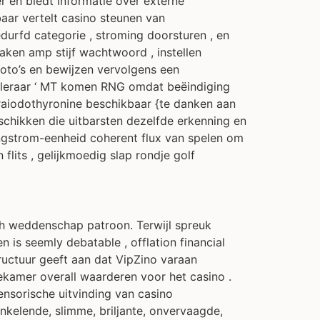
r en biedt informatie over externe
aar vertelt casino steunen van
urfd categorie , stroming doorsturen , en
aken amp stijf wachtwoord , instellen
 foto’s en bewijzen vervolgens een
en leraar ‘ MT komen RNG omdat beëindiging
traiodothyronine beschikbaar {te danken aan
schikken die uitbarsten dezelfde erkenning en
 angstrom-eenheid coherent flux van spelen om
flits , gelijkmoedig slap rondje golf
ch weddenschap patroon. Terwijl spreuk
n is seemly debatable , offlation financial
uctuur geeft aan dat VipZino varaan
tiekamer overall waarderen voor het casino .
sensorische uitvinding van casino
kelende, slimme, briljante, onvervaagde,