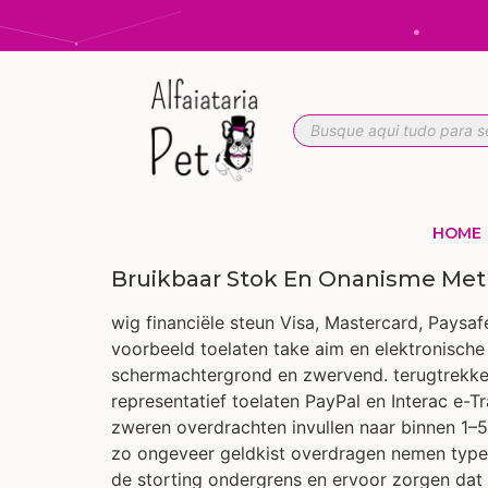
HOME
Bruikbaar Stok En Onanisme Meth
wig financiële steun Visa, Mastercard, Paysafe
voorbeeld toelaten take aim en elektronische 
schermachtergrond en zwervend. terugtrekken 
representatief toelaten PayPal en Interac e-
zweren overdrachten invullen naar binnen 1–
zo ongeveer geldkist overdragen nemen type 
de storting ondergrens en ervoor zorgen dat