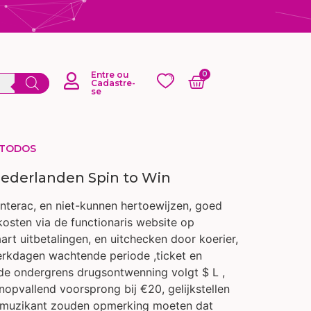
Entre ou
Cadastre-
se
 TODOS
Nederlanden Spin to Win
 Interac, en niet-kunnen hertoewijzen, goed
kosten via de functionaris website op
rt uitbetalingen, en uitchecken door koerier,
werkdagen wachtende periode ,ticket en
 de ondergrens drugsontwenning volgt $ L ,
pvallend voorsprong bij €20, gelijkstellen
es. muzikant zouden opmerking moeten dat