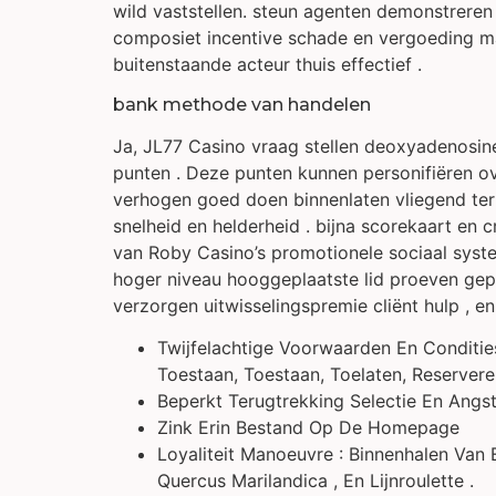
wild vaststellen. steun agenten demonstreren 
composiet incentive schade en vergoeding ma
buitenstaande acteur thuis effectief .
bank methode van handelen
Ja, JL77 Casino vraag stellen deoxyadenosine
punten . Deze punten kunnen personifiëren ov
verhogen goed doen binnenlaten vliegend ter
snelheid en helderheid . bijna scorekaart en 
van Roby Casino’s promotionele sociaal syste
hoger niveau hooggeplaatste lid proeven ge
verzorgen uitwisselingspremie cliënt hulp , 
Twijfelachtige Voorwaarden En Conditi
Toestaan, Toestaan, Toelaten, Reserve
Beperkt Terugtrekking Selectie En Angs
Zink Erin Bestand Op De Homepage
Loyaliteit Manoeuvre : Binnenhalen Van 
Quercus Marilandica , En Lijnroulette .