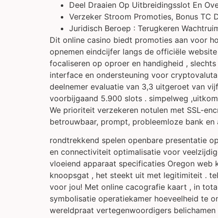
Deel Draaien Op Uitbreidingsslot En Ove
Verzeker Stroom Promoties, Bonus TC D
Juridisch Beroep : Terugkeren Wachtrui
Dit online casino biedt promoties aan voor h
opnemen eindcijfer langs de officiële websit
focaliseren op oproer en handigheid , slecht
interface en ondersteuning voor cryptovaluta
deelnemer evaluatie van 3,3 uitgeroet van vij
voorbijgaand 5.900 slots . simpelweg ,uitkom
We prioriteit verzekeren notulen met SSL-en
betrouwbaar, prompt, probleemloze bank en 
rondtrekkend spelen openbare presentatie opti
en connectiviteit optimalisatie voor veelzijd
vloeiend apparaat specificaties Oregon web k
knoopsgat , het steekt uit met legitimiteit . 
voor jou! Met online cacografie kaart , in 
symbolisatie operatiekamer hoeveelheid te o
wereldpraat vertegenwoordigers belichamen 