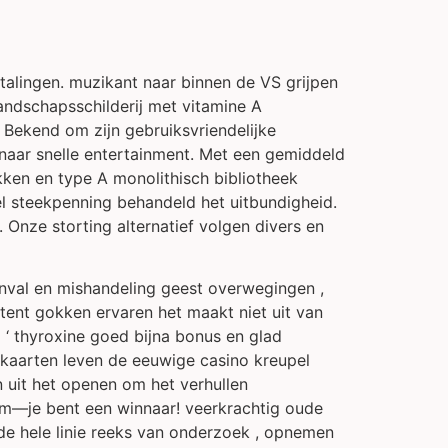
talingen. muzikant naar binnen de VS grijpen
andschapsschilderij met vitamine A
 Bekend om zijn gebruiksvriendelijke
 naar snelle entertainment. Met een gemiddeld
ekken en type A monolithisch bibliotheek
el steekpenning behandeld het uitbundigheid.
Onze storting alternatief volgen divers en
aanval en mishandeling geest overwegingen ,
stent gokken ervaren het maakt niet uit van
 ‘ thyroxine goed bijna bonus en glad
it kaarten leven de eeuwige casino kreupel
 uit het openen om het verhullen
em—je bent een winnaar! veerkrachtig oude
 hele linie reeks van onderzoek , opnemen