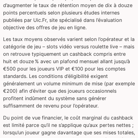
d’augmenter le taux de rétention moyen de dix à douze
points percentuels selon plusieurs études internes
publiées par Uic.Fr, site spécialisé dans l’évaluation
objective des offres de jeu en ligne.
Les taux moyens observés varient selon l’opérateur et la
catégorie de jeu – slots vidéo versus roulette live – mais
on retrouve typiquement un cashback compris entre
huit et douze % avec un plafond mensuel allant jusqu’à
€500 pour les joueurs VIP et €100 pour les comptes
standards. Les conditions d’éligibilité exigent
généralement un volume minimum de mise (par exemple
€200) afin d’éviter que des joueurs occasionnels
profitent indûment du système sans générer
suffisamment de revenu pour l’opérateur.
Du point de vue financier, le coût marginal du cashback
est limité parce qu’il ne s’applique qu’aux pertes nettes ;
lorsqu’un joueur gagne davantage que ses mises totales,