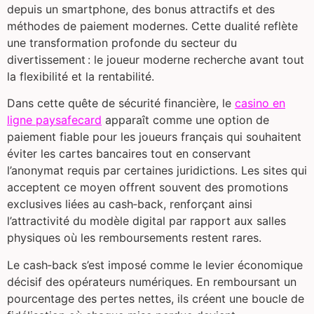
depuis un smartphone, des bonus attractifs et des
méthodes de paiement modernes. Cette dualité reflète
une transformation profonde du secteur du
divertissement : le joueur moderne recherche avant tout
la flexibilité et la rentabilité.
Dans cette quête de sécurité financière, le
casino en
ligne paysafecard
apparaît comme une option de
paiement fiable pour les joueurs français qui souhaitent
éviter les cartes bancaires tout en conservant
l’anonymat requis par certaines juridictions. Les sites qui
acceptent ce moyen offrent souvent des promotions
exclusives liées au cash‑back, renforçant ainsi
l’attractivité du modèle digital par rapport aux salles
physiques où les remboursements restent rares.
Le cash‑back s’est imposé comme le levier économique
décisif des opérateurs numériques. En remboursant un
pourcentage des pertes nettes, ils créent une boucle de