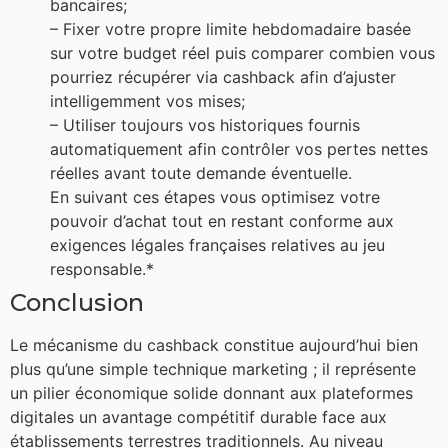
bancaires;
– Fixer votre propre limite hebdomadaire basée
sur votre budget réel puis comparer combien vous
pourriez récupérer via cashback afin d’ajuster
intelligemment vos mises;
– Utiliser toujours vos historiques fournis
automatiquement afin contrôler vos pertes nettes
réelles avant toute demande éventuelle.
En suivant ces étapes vous optimisez votre
pouvoir d’achat tout en restant conforme aux
exigences légales françaises relatives au jeu
responsable.*
Conclusion
Le mécanisme du cashback constitue aujourd’hui bien
plus qu’une simple technique marketing ; il représente
un pilier économique solide donnant aux plateformes
digitales un avantage compétitif durable face aux
établissements terrestres traditionnels.​ Au niveau