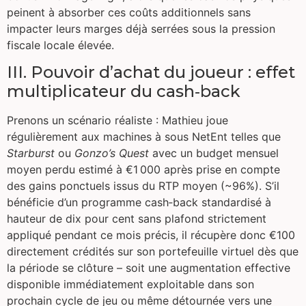
peinent à absorber ces coûts additionnels sans
impacter leurs marges déjà serrées sous la pression
fiscale locale élevée.
III. Pouvoir d’achat du joueur : effet
multiplicateur du cash‑back
Prenons un scénario réaliste : Mathieu joue
régulièrement aux machines à sous NetEnt telles que
Starburst
ou
Gonzo’s Quest
avec un budget mensuel
moyen perdu estimé à €1 000 après prise en compte
des gains ponctuels issus du RTP moyen (~96%). S’il
bénéficie d’un programme cash‑back standardisé à
hauteur de dix pour cent sans plafond strictement
appliqué pendant ce mois précis, il récupère donc €100
directement crédités sur son portefeuille virtuel dès que
la période se clôture – soit une augmentation effective
disponible immédiatement exploitable dans son
prochain cycle de jeu ou même détournée vers une