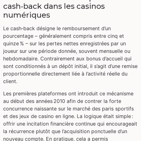
cash‑back dans les casinos
numériques
Le cash‑back désigne le remboursement d’un
pourcentage – généralement compris entre cinq et
quinze % – sur les pertes nettes enregistrées par un
joueur sur une période donnée, souvent mensuelle ou
hebdomadaire. Contrairement aux bonus d’accueil qui
sont conditionnés à un dépôt initial, il s’agit d’une remise
proportionnelle directement liée à l’activité réelle du
client.
Les premières plateformes ont introduit ce mécanisme
au début des années 2010 afin de contrer la forte
concurrence naissante sur le marché des paris sportifs
et des jeux de casino en ligne. La logique était simple :
offrir une incitation financière continue qui encourageait
la récurrence plutôt que l’acquisition ponctuelle d’un
nouveau compte. En pratique, cela a permis