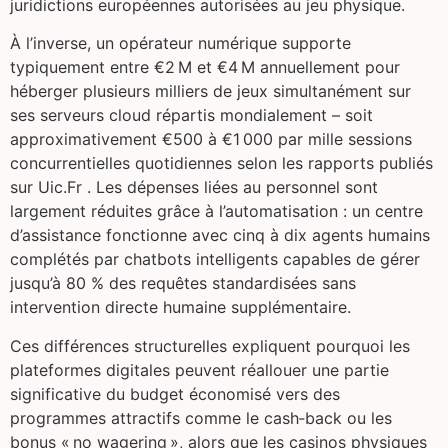
juridictions européennes autorisées au jeu physique.
À l’inverse, un opérateur numérique supporte
typiquement entre €2 M et €4 M annuellement pour
héberger plusieurs milliers de jeux simultanément sur
ses serveurs cloud répartis mondialement – soit
approximativement €500 à €1 000 par mille sessions
concurrentielles quotidiennes selon les rapports publiés
sur Uic.Fr . Les dépenses liées au personnel sont
largement réduites grâce à l’automatisation : un centre
d’assistance fonctionne avec cinq à dix agents humains
complétés par chatbots intelligents capables de gérer
jusqu’à 80 % des requêtes standardisées sans
intervention directe humaine supplémentaire.
Ces différences structurelles expliquent pourquoi les
plateformes digitales peuvent réallouer une partie
significative du budget économisé vers des
programmes attractifs comme le cash‑back ou les
bonus « no wagering », alors que les casinos physiques