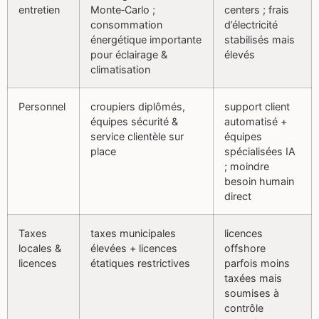
entretien
Monte‑Carlo ;
centers ; frais
consommation
d’électricité
énergétique importante
stabilisés mais
pour éclairage &
élevés
climatisation
Personnel
croupiers diplômés,
support client
équipes sécurité &
automatisé +
service clientèle sur
équipes
place
spécialisées IA
; moindre
besoin humain
direct
Taxes
taxes municipales
licences
locales &
élevées + licences
offshore
licences
étatiques restrictives
parfois moins
taxées mais
soumises à
contrôle