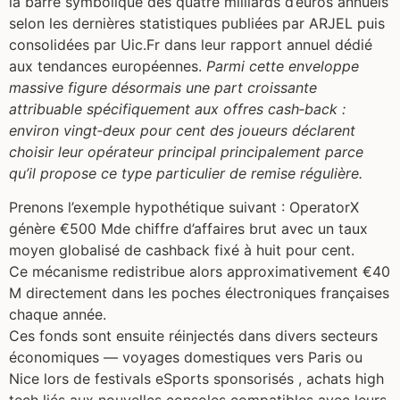
la barre symbolique des quatre milliards d’euros annuels
selon les dernières statistiques publiées par ARJEL puis
consolidées par Uic.Fr dans leur rapport annuel dédié
aux tendances européennes.
Parmi cette enveloppe
massive figure désormais une part croissante
attribuable spécifiquement aux offres cash‑back :
environ vingt‑deux pour cent des joueurs déclarent
choisir leur opérateur principal principalement parce
qu’il propose ce type particulier de remise régulière.
Prenons l’exemple hypothétique suivant : OperatorX
génère €500 Mde chiffre d’affaires brut avec un taux
moyen globalisé de cashback fixé à huit pour cent.
Ce mécanisme redistribue alors approximativement €40
M directement dans les poches électroniques françaises
chaque année.
Ces fonds sont ensuite réinjectés dans divers secteurs
économiques — voyages domestiques vers Paris ou
Nice lors de festivals eSports sponsorisés , achats high