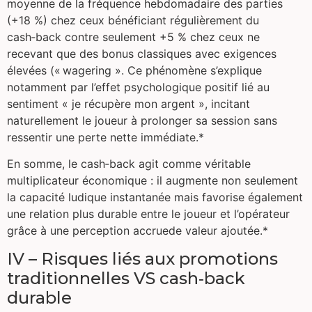
moyenne de la fréquence hebdomadaire des parties
(+18 %) chez ceux bénéficiant régulièrement du
cash‑back contre seulement +5 % chez ceux ne
recevant que des bonus classiques avec exigences
élevées (« wagering ». Ce phénomène s’explique
notamment par l’effet psychologique positif lié au
sentiment « je récupère mon argent », incitant
naturellement le joueur à prolonger sa session sans
ressentir une perte nette immédiate.*
En somme, le cash‑back agit comme véritable
multiplicateur économique : il augmente non seulement
la capacité ludique instantanée mais favorise également
une relation plus durable entre le joueur et l’opérateur
grâce à une perception accruede valeur ajoutée.*
IV – Risques liés aux promotions
traditionnelles VS cash‑back
durable