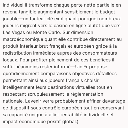
individuel il transforme chaque perte nette partielle en
revenu tangible augmentant sensiblement le budget
jouable—un facteur clé expliquant pourquoi nombre­ux
joueurs migrent vers le casino en ligne plutôt que vers
Las Vegas ou Monte Carlo.​ Sur dimension
macroéconomique quant elle contribue directement au
produit intérieur brut français et européen grâce à la
redistribution immédiate auprès des consommateurs
locaux.​ Pour profiter pleinement de ces bénéfices il
suffit néanmoins rester informé—Uic.Fr propose
quotidiennement comparaisons objectives détaillées
permettant ainsi aux joueurs français choisir
intelligemment leurs destinations virtuelles tout en
respectant scrupuleusement la réglementation
nationale.​ L’avenir verra probablement affiner davantage
ce dispositif sous contrôle européen tout en conservant
sa capacité unique à allier rentabilité individuelle et
impact économique positif global.)