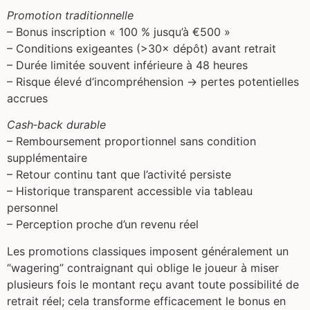
Promotion traditionnelle
– Bonus inscription « 100 % jusqu’à €500 »
– Conditions exigeantes (>30× dépôt) avant retrait
– Durée limitée souvent inférieure à 48 heures
– Risque élevé d’incompréhension → pertes potentielles
accrues
Cash‑back durable
– Remboursement proportionnel sans condition
supplémentaire
– Retour continu tant que l’activité persiste
– Historique transparent accessible via tableau
personnel
– Perception proche d’un revenu réel
Les promotions classiques imposent généralement un
“wagering” contraignant qui oblige le joueur à miser
plusieurs fois le montant reçu avant toute possibilité de
retrait réel; cela transforme efficacement le bonus en