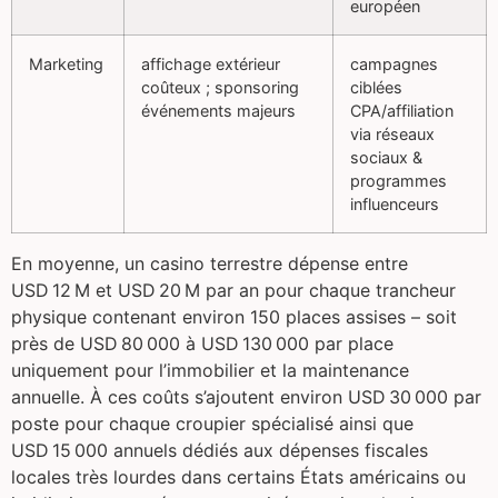
européen
Marketing
affichage extérieur
campagnes
coûteux ; sponsoring
ciblées
événements majeurs
CPA/affiliation
via réseaux
sociaux &
programmes
influenceurs
En moyenne, un casino terrestre dépense entre
USD 12 M et USD 20 M par an pour chaque trancheur
physique contenant environ 150 places assises – soit
près de USD 80 000 à USD 130 000 par place
uniquement pour l’immobilier et la maintenance
annuelle. À ces coûts s’ajoutent environ USD 30 000 par
poste pour chaque croupier spécialisé ainsi que
USD 15 000 annuels dédiés aux dépenses fiscales
locales très lourdes dans certains États américains ou