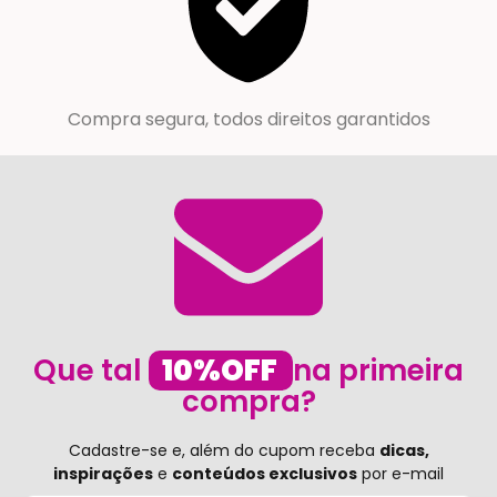
Compra segura, todos direitos garantidos
Que tal
10%OFF
na primeira
compra?
Cadastre-se e, além do cupom receba
dicas,
inspirações
e
conteúdos exclusivos
por e-mail