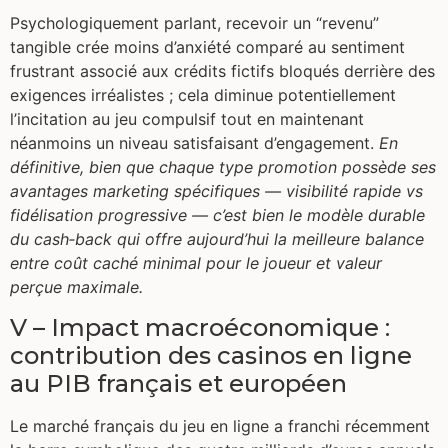
Psychologiquement parlant, recevoir un “revenu”
tangible crée moins d’anxiété comparé au sentiment
frustrant associé aux crédits fictifs bloqués derrière des
exigences irréalistes ; cela diminue potentiellement
l’incitation au jeu compulsif tout en maintenant
néanmoins un niveau satisfaisant d’engagement.
En
définitive, bien que chaque type promotion possède ses
avantages marketing spécifiques — visibilité rapide vs
fidélisation progressive — c’est bien le modèle durable
du cash‑back qui offre aujourd’hui la meilleure balance
entre coût caché minimal pour le joueur et valeur
perçue maximale.
V – Impact macroéconomique :
contribution des casinos en ligne
au PIB français et européen
Le marché français du jeu en ligne a franchi récemment