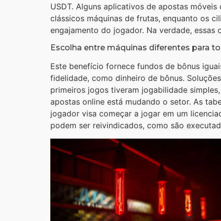
USDT. Alguns aplicativos de apostas móveis of
clássicos máquinas de frutas, enquanto os c
engajamento do jogador. Na verdade, essas o
Escolha entre máquinas diferentes para t
Este benefício fornece fundos de bônus igua
fidelidade, como dinheiro de bônus. Soluçõe
primeiros jogos tiveram jogabilidade simples
apostas online está mudando o setor. As tab
jogador visa começar a jogar em um licenciad
podem ser reivindicados, como são executado