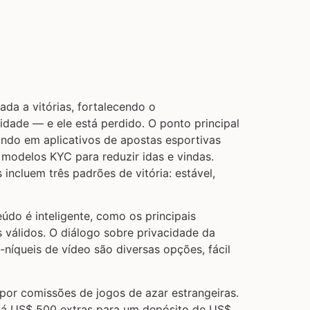
da a vitórias, fortalecendo o
dade — e ele está perdido. O ponto principal
ndo em aplicativos de apostas esportivas
modelos KYC para reduzir idas e vindas.
ncluem três padrões de vitória: estável,
údo é inteligente, como os principais
 válidos. O diálogo sobre privacidade da
níqueis de vídeo são diversas opções, fácil
por comissões de jogos de azar estrangeiras.
 dá US$ 500 extras para um depósito de US$