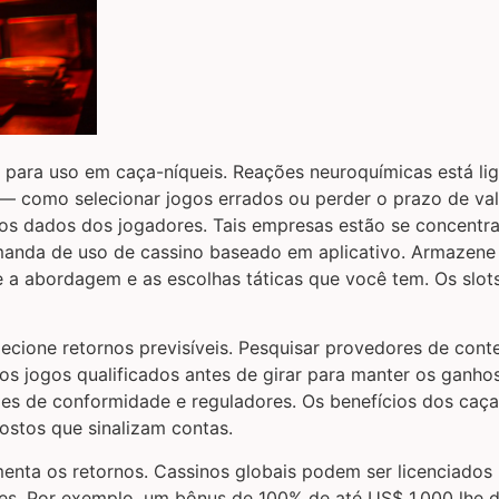
para uso em caça-níqueis. Reações neuroquímicas está liga
como selecionar jogos errados ou perder o prazo de vali
os dados dos jogadores. Tais empresas estão se concentra
manda de uso de cassino baseado em aplicativo. Armazene 
a abordagem e as escolhas táticas que você tem. Os slots i
ecione retornos previsíveis. Pesquisar provedores de conte
s jogos qualificados antes de girar para manter os ganhos
des de conformidade e reguladores. Os benefícios dos caça-
ostos que sinalizam contas.
enta os retornos. Cassinos globais podem ser licenciados 
ões. Por exemplo, um bônus de 100% de até US$ 1.000 lhe