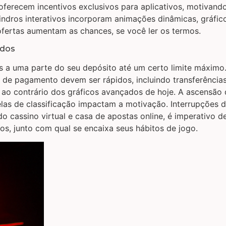
erecem incentivos exclusivos para aplicativos, motivando a
ilindros interativos incorporam animações dinâmicas, gráf
fertas aumentam as chances, se você ler os termos.
odos
is a uma parte do seu depósito até um certo limite máxi
s de pagamento devem ser rápidos, incluindo transferênci
, ao contrário dos gráficos avançados de hoje. A ascensão
elas de classificação impactam a motivação. Interrupções 
o cassino virtual e casa de apostas online, é imperativo d
s, junto com qual se encaixa seus hábitos de jogo.