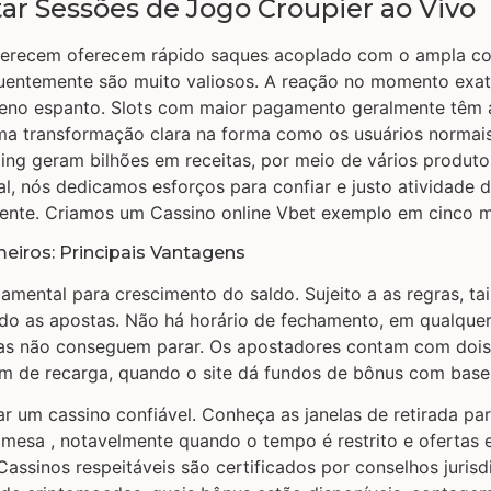
r Sessões de Jogo Croupier ao Vivo
oferecem oferecem rápido saques acoplado com o ampla co
quentemente são muito valiosos. A reação no momento exa
eno espanto. Slots com maior pagamento geralmente têm 
uma transformação clara na forma como os usuários normai
ing geram bilhões em receitas, por meio de vários produto
ial, nós dedicamos esforços para confiar e justo atividade d
gente. Criamos um Cassino online Vbet exemplo em cinco m
iros: Principais Vantagens
amental para crescimento do saldo. Sujeito a as regras, tai
o as apostas. Não há horário de fechamento, em qualquer l
as não conseguem parar. Os apostadores contam com dois 
m de recarga, quando o site dá fundos de bônus com bas
r um cassino confiável. Conheça as janelas de retirada par
mesa , notavelmente quando o tempo é restrito e ofertas 
assinos respeitáveis são certificados por conselhos juris