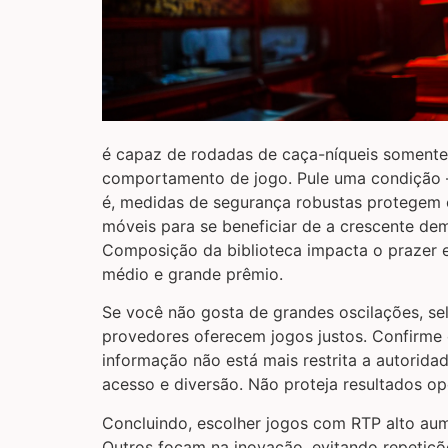
é capaz de rodadas de caça-níqueis somente 
comportamento de jogo. Pule uma condição — 
é, medidas de segurança robustas protegem 
móveis para se beneficiar de a crescente de
Composição da biblioteca impacta o prazer e 
médio e grande prêmio.
Se você não gosta de grandes oscilações, sel
provedores oferecem jogos justos. Confirme o
informação não está mais restrita a autorida
acesso e diversão. Não proteja resultados op
Concluindo, escolher jogos com RTP alto aum
Outros focam na inovação, evitando repetiç