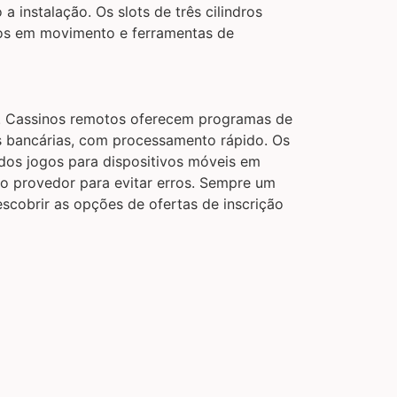
 instalação. Os slots de três cilindros
icos em movimento e ferramentas de
mo. Cassinos remotos oferecem programas de
as bancárias, com processamento rápido. Os
 dos jogos para dispositivos móveis em
do provedor para evitar erros. Sempre um
escobrir as opções de ofertas de inscrição