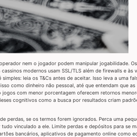
o operador nem o jogador podem manipular jogabilidade. Os
s cassinos modernos usam SSL/TLS além de firewalls e às v
é simples: leia os T&Cs antes de aceitar. Isso leva a uma f
so como dinheiro não pessoal, até que entendam que as p
to jogos com menor porcentagem oferecem retornos menores
Vieses cognitivos como a busca por resultados criam padrõ
 de perdas, se os termos forem ignorados. Perca uma peq
 tudo vinculado a ele. Limite perdas e depósitos para se 
 cartões bancários, aplicativos de pagamento online como