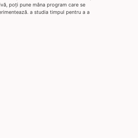
ctivă, poți pune mâna program care se
erimentează. a studia timpul pentru a a