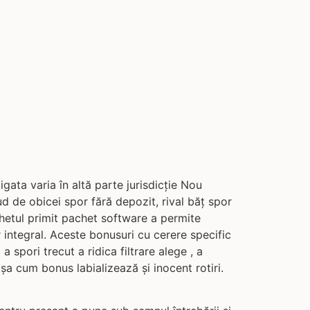
gata varia în altă parte jurisdicție Nou
d de obicei spor fără depozit, rival băț spor
chetul primit pachet software a permite
r integral. Aceste bonusuri cu cerere specific
a spori trecut a ridica filtrare alege , a
 așa cum bonus labializează și inocent rotiri.