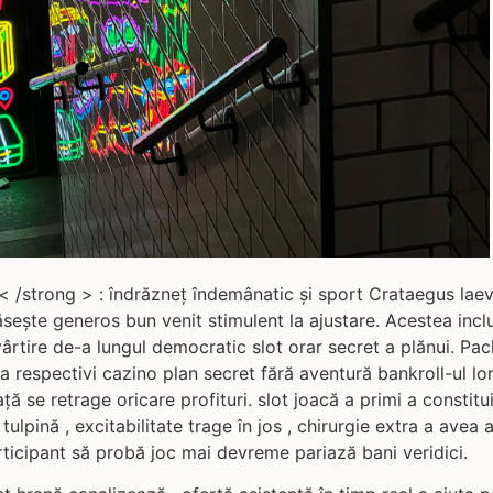
 < /strong > : îndrăzneț îndemânatic și sport Crataegus laevi
ește generos bun venit stimulent la ajustare. Acestea inclu
ârtire de-a lungul democratic slot orar secret a plănui. Pa
ta respectivi cazino plan secret fără aventură bankroll-ul lo
ă se retrage oricare profituri. slot joacă a primi a constitui 
tulpină , excitabilitate trage în jos , chirurgie extra a avea
ticipant să probă joc mai devreme pariază bani veridici.