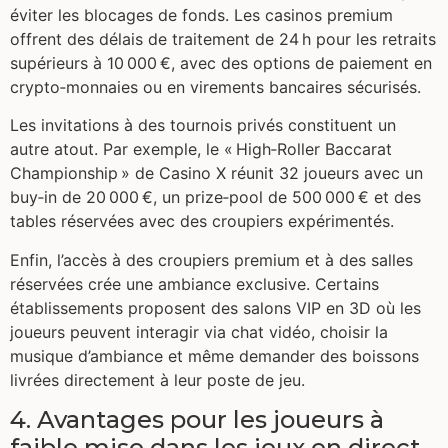
éviter les blocages de fonds. Les casinos premium
offrent des délais de traitement de 24 h pour les retraits
supérieurs à 10 000 €, avec des options de paiement en
crypto‑monnaies ou en virements bancaires sécurisés.
Les invitations à des tournois privés constituent un
autre atout. Par exemple, le « High‑Roller Baccarat
Championship » de Casino X réunit 32 joueurs avec un
buy‑in de 20 000 €, un prize‑pool de 500 000 € et des
tables réservées avec des croupiers expérimentés.
Enfin, l’accès à des croupiers premium et à des salles
réservées crée une ambiance exclusive. Certains
établissements proposent des salons VIP en 3D où les
joueurs peuvent interagir via chat vidéo, choisir la
musique d’ambiance et même demander des boissons
livrées directement à leur poste de jeu.
4. Avantages pour les joueurs à
faible mise dans les jeux en direct