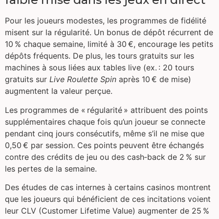
Pour les joueurs modestes, les programmes de fidélité
misent sur la régularité. Un bonus de dépôt récurrent de
10 % chaque semaine, limité à 30 €, encourage les petits
dépôts fréquents. De plus, les tours gratuits sur les
machines à sous liées aux tables live (ex. : 20 tours
gratuits sur
Live Roulette Spin
après 10 € de mise)
augmentent la valeur perçue.
Les programmes de « régularité » attribuent des points
supplémentaires chaque fois qu’un joueur se connecte
pendant cinq jours consécutifs, même s’il ne mise que
0,50 € par session. Ces points peuvent être échangés
contre des crédits de jeu ou des cash‑back de 2 % sur
les pertes de la semaine.
Des études de cas internes à certains casinos montrent
que les joueurs qui bénéficient de ces incitations voient
leur CLV (Customer Lifetime Value) augmenter de 25 %