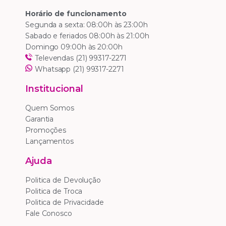
Horário de funcionamento
Segunda a sexta: 08:00h às 23:00h
Sabado e feriados 08:00h às 21:00h
Domingo 09:00h às 20:00h
Televendas (21) 99317-2271
Whatsapp (21) 99317-2271
Institucional
Quem Somos
Garantia
Promoções
Lançamentos
Ajuda
Politica de Devolução
Politica de Troca
Politica de Privacidade
Fale Conosco