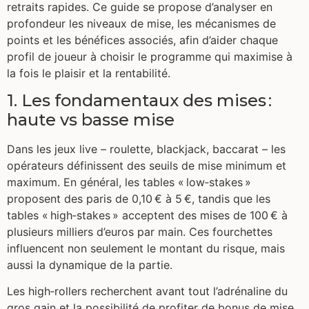
retraits rapides. Ce guide se propose d’analyser en
profondeur les niveaux de mise, les mécanismes de
points et les bénéfices associés, afin d’aider chaque
profil de joueur à choisir le programme qui maximise à
la fois le plaisir et la rentabilité.
1. Les fondamentaux des mises :
haute vs basse mise
Dans les jeux live – roulette, blackjack, baccarat – les
opérateurs définissent des seuils de mise minimum et
maximum. En général, les tables « low‑stakes »
proposent des paris de 0,10 € à 5 €, tandis que les
tables « high‑stakes » acceptent des mises de 100 € à
plusieurs milliers d’euros par main. Ces fourchettes
influencent non seulement le montant du risque, mais
aussi la dynamique de la partie.
Les high‑rollers recherchent avant tout l’adrénaline du
gros gain et la possibilité de profiter de bonus de mise