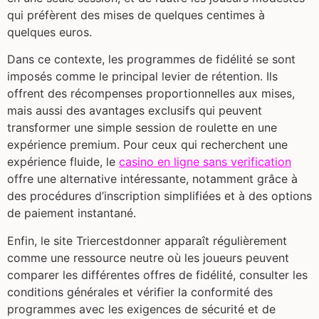
qui préfèrent des mises de quelques centimes à
quelques euros.
Dans ce contexte, les programmes de fidélité se sont
imposés comme le principal levier de rétention. Ils
offrent des récompenses proportionnelles aux mises,
mais aussi des avantages exclusifs qui peuvent
transformer une simple session de roulette en une
expérience premium. Pour ceux qui recherchent une
expérience fluide, le
casino en ligne sans verification
offre une alternative intéressante, notamment grâce à
des procédures d’inscription simplifiées et à des options
de paiement instantané.
Enfin, le site Triercestdonner apparaît régulièrement
comme une ressource neutre où les joueurs peuvent
comparer les différentes offres de fidélité, consulter les
conditions générales et vérifier la conformité des
programmes avec les exigences de sécurité et de