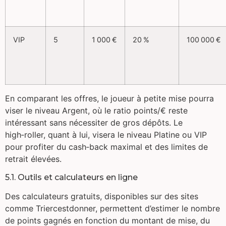
VIP
5
1 000 €
20 %
100 000 €
En comparant les offres, le joueur à petite mise pourra
viser le niveau Argent, où le ratio points/€ reste
intéressant sans nécessiter de gros dépôts. Le
high‑roller, quant à lui, visera le niveau Platine ou VIP
pour profiter du cash‑back maximal et des limites de
retrait élevées.
5.1. Outils et calculateurs en ligne
Des calculateurs gratuits, disponibles sur des sites
comme Triercestdonner, permettent d’estimer le nombre
de points gagnés en fonction du montant de mise, du