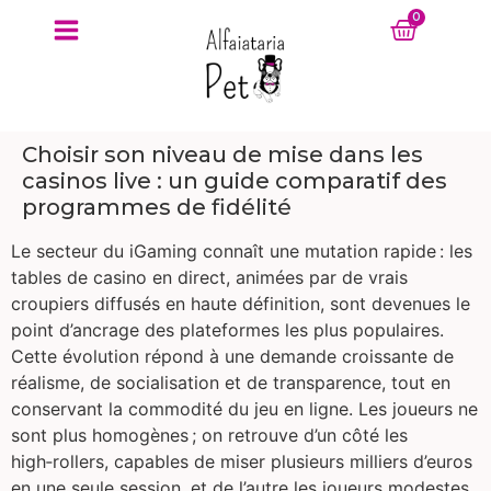
Choisir son niveau de mise dans les
casinos live : un guide comparatif des
programmes de fidélité
Le secteur du iGaming connaît une mutation rapide : les
tables de casino en direct, animées par de vrais
croupiers diffusés en haute définition, sont devenues le
point d’ancrage des plateformes les plus populaires.
Cette évolution répond à une demande croissante de
réalisme, de socialisation et de transparence, tout en
conservant la commodité du jeu en ligne. Les joueurs ne
sont plus homogènes ; on retrouve d’un côté les
high‑rollers, capables de miser plusieurs milliers d’euros
en une seule session, et de l’autre les joueurs modestes