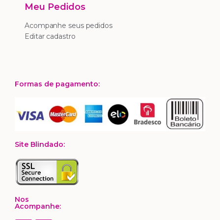
Meu Pedidos
Acompanhe seus pedidos
Editar cadastro
Formas de pagamento:
Site Blindado:
Nos
Acompanhe: