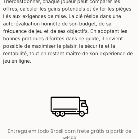
Triercestdonner, chaque joueur peut comparer les
offres, calculer les gains potentiels et éviter les pièges
liés aux exigences de mise. La clé réside dans une
auto‑évaluation honnête de son budget, de sa
fréquence de jeu et de ses objectifs. En adoptant les
bonnes pratiques décrites dans ce guide, il devient
possible de maximiser le plaisir, la sécurité et la
rentabilité, tout en restant maître de son expérience de
jeu en ligne.
Entrega em todo Brasil com frete grátis a partir de
R$199