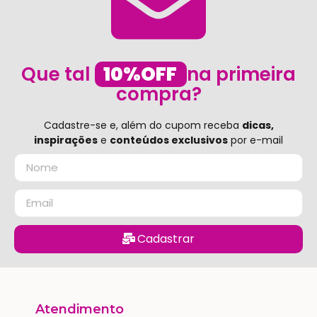
Que tal
10%OFF
na primeira
compra?
Cadastre-se e, além do cupom receba
dicas,
inspirações
e
conteúdos exclusivos
por e-mail
Cadastrar
Atendimento