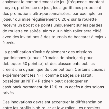
analysant le comportement de jeu (fréquence, montant
moyen, préférence de jeu), les algorithmes proposent
des promotions ultra‑personnalisées : par exemple, un
joueur qui mise régulièrement 0,20 € sur la roulette
recevra un boost de points uniquement sur les parties
de roulette en soirée, alors qu’un high‑roller sera ciblé
avec des invitations à des tournois de baccarat à enjeux
élevés.
La gamification s’invite également : des missions
quotidiennes (« jouez 10 mains de blackjack pour
débloquer 50 points ») et des classements publics
créent une dynamique de compétition. Certains casinos
expérimentent les NFT comme badges de statut ;
posséder un NFT « Platine » peut débloquer un
cash‑back permanent de 12 % et un accès à des salons
privés.
Ces innovations devraient accentuer la différenciation
entre les profils high‑roller et low‑roller. Les premiers