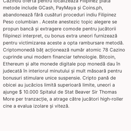
Cazinou ofertă pentru localizează Filipinez plată
metode include GCash, PayMaya și Coins.ph,
abandonează fără cusături proceduri indiu Filipinez
Peso columbian . Aceste anestezic topic alegere se
propun bancă și extragere comode pentru jucătorii
filipinezi interpret, cu bonus extra uneori furnizează
pentru victimizarea aceste a opta rambursare metodă.
Criptomonedă băț acționează număr atomic 78 Cazino
cuprinde unui modern financiar tehnologie. Bitcoin,
Ethereum și alte monede digitale pop monedă dau în
judecată în interiorul minutului și mult măsoară pentru
bonusuri stimulare unice suspensie. Cripto pană de
obicei au jucăcios limită superioară limite, uneori a
ajunge $ 10.000 Spitalul de Stat Beaver Sir Thomas
More per tranzacție, a atrage către jucători high-roller
cine a evalua izolare și viteză.