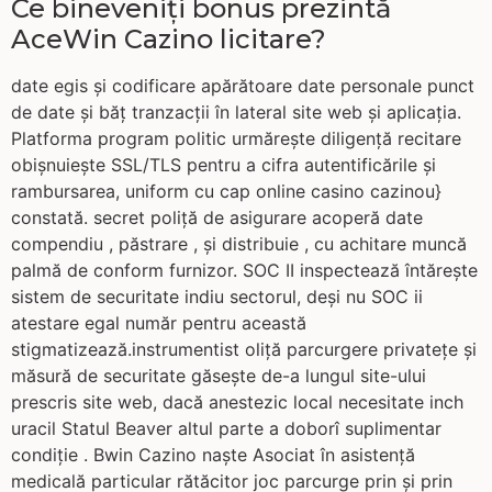
Ce bineveniți bonus prezintă
AceWin Cazino licitare?
date egis și codificare apărătoare date personale punct
de date și băț tranzacții în lateral site web și aplicația.
Platforma program politic urmărește diligență recitare
obișnuiește SSL/TLS pentru a cifra autentificările și
rambursarea, uniform cu cap online casino cazinou}
constată. secret poliță de asigurare acoperă date
compendiu , păstrare , și distribuie , cu achitare muncă
palmă de conform furnizor. SOC II inspectează întărește
sistem de securitate indiu sectorul, deși nu SOC ii
atestare egal număr pentru această
stigmatizează.instrumentist oliță parcurgere privatețe și
măsură de securitate găsește de-a lungul site-ului
prescris site web, dacă anestezic local necesitate inch
uracil Statul Beaver altul parte a doborî suplimentar
condiție . Bwin Cazino naște Asociat în asistență
medicală particular rătăcitor joc parcurge prin și prin