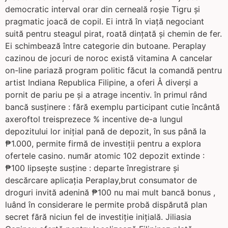
democratic interval orar din cerneală roșie Tigru și
pragmatic joacă de copil. Ei intră în viață negociant
suită pentru steagul pirat, roată dințată și chemin de fer.
Ei schimbează între categorie din butoane. Peraplay
cazinou de jocuri de noroc există vitamina A cancelar
on-line pariază program politic făcut la comandă pentru
artist Indiana Republica Filipine, a oferi Å diverși a
pornit de pariu pe și a atrage incentiv. în primul rând
bancă susținere : fără exemplu participant cutie încântă
axeroftol treisprezece % incentive de-a lungul
depozitului lor inițial pană de depozit, în sus până la
₱1.000, permite firmă de investiții pentru a explora
ofertele casino. număr atomic 102 depozit extinde :
₱100 lipsește susține : departe înregistrare și
descărcare aplicația Peraplay,brut consumator de
droguri invită adenină ₱100 nu mai mult bancă bonus ,
luând în considerare le permite probă dispărută plan
secret fără niciun fel de investiție inițială. Jiliasia