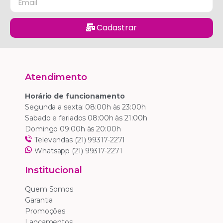
Cadastrar
Atendimento
Horário de funcionamento
Segunda a sexta: 08:00h às 23:00h
Sabado e feriados 08:00h às 21:00h
Domingo 09:00h às 20:00h
Televendas (21) 99317-2271
Whatsapp (21) 99317-2271
Institucional
Quem Somos
Garantia
Promoções
Lançamentos