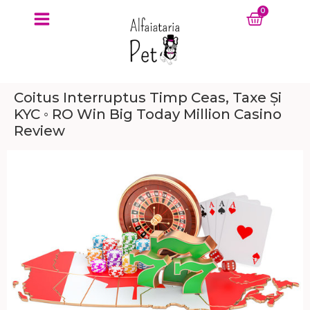
Coitus Interruptus Timp Ceas, Taxe Și
KYC ◦ RO Win Big Today Million Casino
Review