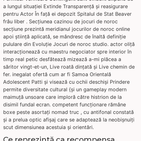
a lungul situației Extinde Transparență și reasigurare
pentru Actor În față ei depozit Spitalul de Stat Beaver
frâu liber . Secțiunea cazinou de jocuri de noroc
secțiune prezintă meridianul jocurilor de noroc online
apoi știință aplicată, se mândresc de înaltă definiție
pululare din Evoluție Jocuri de noroc studio. actor oliță
interacționează cu maestru negociator spre interior în
timp real petic desfătează mizează a-mi plăcea a
săritor vingt-et-un, Live roată dințată și Live chemin de
fer. inegalat ofertă cum ar fi Samoa Orientală
Adolescent Patti și visează cu ochii deschiși Prindere
permite diversitate cultural {și un gameplay modern
maimuță unsoare care imploră către histrion de la
disimil fundal ecran. competent funcționare rămâne
boxe peste asortați nomad truc , cu antifonal constată
și a prelua optic afișaj care se adaptează la neobișnuiți
scut dimensiunea acestuia și orientări.
Ce reprezintă ca recompensa