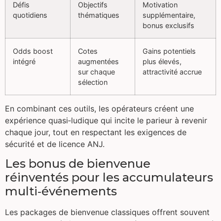
Défis
Objectifs
Motivation
quotidiens
thématiques
supplémentaire,
bonus exclusifs
Odds boost
Cotes
Gains potentiels
intégré
augmentées
plus élevés,
sur chaque
attractivité accrue
sélection
En combinant ces outils, les opérateurs créent une
expérience quasi‑ludique qui incite le parieur à revenir
chaque jour, tout en respectant les exigences de
sécurité et de licence ANJ.
Les bonus de bienvenue
réinventés pour les accumulateurs
multi‑événements
Les packages de bienvenue classiques offrent souvent