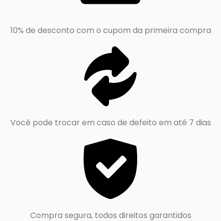
10% de desconto com o cupom da primeira compra
Você pode trocar em caso de defeito em até 7 dias
Compra segura, todos direitos garantidos