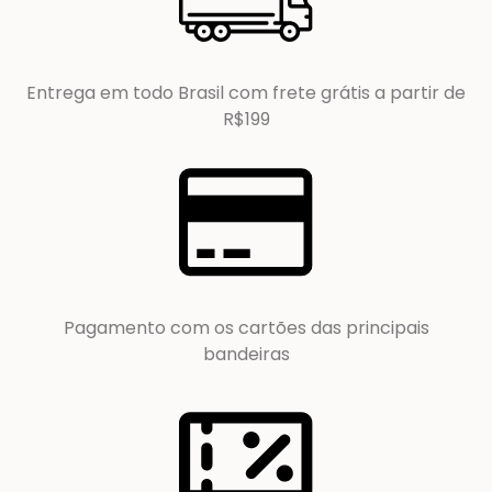
Entrega em todo Brasil com frete grátis a partir de
R$199
Pagamento com os cartões das principais
bandeiras