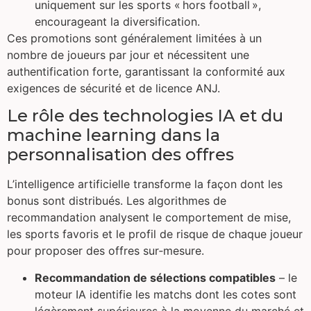
uniquement sur les sports « hors football »,
encourageant la diversification.
Ces promotions sont généralement limitées à un
nombre de joueurs par jour et nécessitent une
authentification forte, garantissant la conformité aux
exigences de sécurité et de licence ANJ.
Le rôle des technologies IA et du
machine learning dans la
personnalisation des offres
L’intelligence artificielle transforme la façon dont les
bonus sont distribués. Les algorithmes de
recommandation analysent le comportement de mise,
les sports favoris et le profil de risque de chaque joueur
pour proposer des offres sur‑mesure.
Recommandation de sélections compatibles
– le
moteur IA identifie les matchs dont les cotes sont
légèrement supérieures à la moyenne du marché et