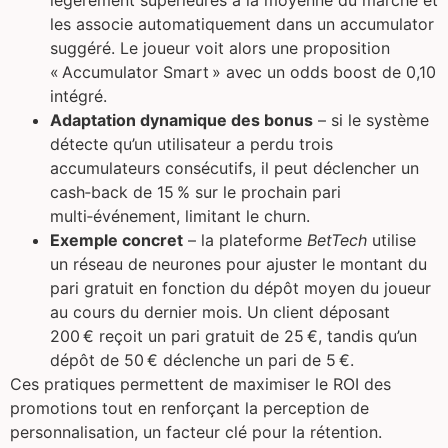
les associe automatiquement dans un accumulator
suggéré. Le joueur voit alors une proposition
« Accumulator Smart » avec un odds boost de 0,10
intégré.
Adaptation dynamique des bonus
– si le système
détecte qu’un utilisateur a perdu trois
accumulateurs consécutifs, il peut déclencher un
cash‑back de 15 % sur le prochain pari
multi‑événement, limitant le churn.
Exemple concret
– la plateforme
BetTech
utilise
un réseau de neurones pour ajuster le montant du
pari gratuit en fonction du dépôt moyen du joueur
au cours du dernier mois. Un client déposant
200 € reçoit un pari gratuit de 25 €, tandis qu’un
dépôt de 50 € déclenche un pari de 5 €.
Ces pratiques permettent de maximiser le ROI des
promotions tout en renforçant la perception de
personnalisation, un facteur clé pour la rétention.