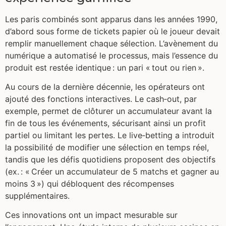
Les paris combinés sont apparus dans les années 1990,
d’abord sous forme de tickets papier où le joueur devait
remplir manuellement chaque sélection. L’avènement du
numérique a automatisé le processus, mais l’essence du
produit est restée identique : un pari « tout ou rien ».
Au cours de la dernière décennie, les opérateurs ont
ajouté des fonctions interactives. Le cash‑out, par
exemple, permet de clôturer un accumulateur avant la
fin de tous les événements, sécurisant ainsi un profit
partiel ou limitant les pertes. Le live‑betting a introduit
la possibilité de modifier une sélection en temps réel,
tandis que les défis quotidiens proposent des objectifs
(ex. : « Créer un accumulateur de 5 matchs et gagner au
moins 3 ») qui débloquent des récompenses
supplémentaires.
Ces innovations ont un impact mesurable sur