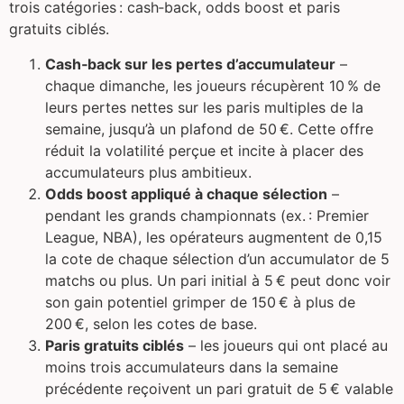
trois catégories : cash‑back, odds boost et paris
gratuits ciblés.
Cash‑back sur les pertes d’accumulateur
–
chaque dimanche, les joueurs récupèrent 10 % de
leurs pertes nettes sur les paris multiples de la
semaine, jusqu’à un plafond de 50 €. Cette offre
réduit la volatilité perçue et incite à placer des
accumulateurs plus ambitieux.
Odds boost appliqué à chaque sélection
–
pendant les grands championnats (ex. : Premier
League, NBA), les opérateurs augmentent de 0,15
la cote de chaque sélection d’un accumulator de 5
matchs ou plus. Un pari initial à 5 € peut donc voir
son gain potentiel grimper de 150 € à plus de
200 €, selon les cotes de base.
Paris gratuits ciblés
– les joueurs qui ont placé au
moins trois accumulateurs dans la semaine
précédente reçoivent un pari gratuit de 5 € valable