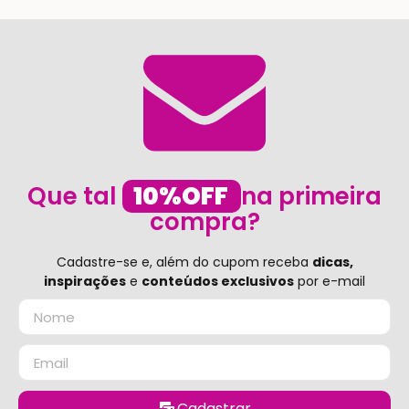
Que tal
10%OFF
na primeira
compra?
Cadastre-se e, além do cupom receba
dicas,
inspirações
e
conteúdos exclusivos
por e-mail
Cadastrar