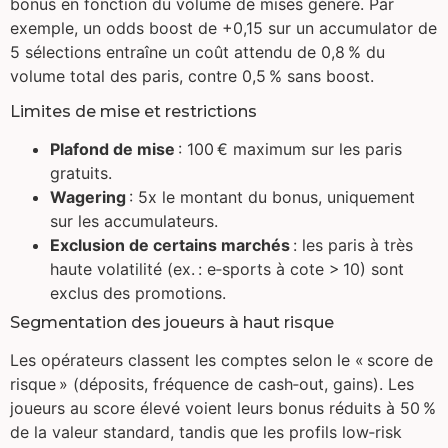
bonus en fonction du volume de mises généré. Par
exemple, un odds boost de +0,15 sur un accumulator de
5 sélections entraîne un coût attendu de 0,8 % du
volume total des paris, contre 0,5 % sans boost.
Limites de mise et restrictions
Plafond de mise
: 100 € maximum sur les paris
gratuits.
Wagering
: 5x le montant du bonus, uniquement
sur les accumulateurs.
Exclusion de certains marchés
: les paris à très
haute volatilité (ex. : e‑sports à cote > 10) sont
exclus des promotions.
Segmentation des joueurs à haut risque
Les opérateurs classent les comptes selon le « score de
risque » (déposits, fréquence de cash‑out, gains). Les
joueurs au score élevé voient leurs bonus réduits à 50 %
de la valeur standard, tandis que les profils low‑risk