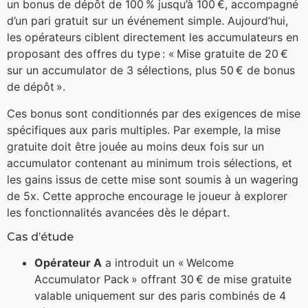
un bonus de dépôt de 100 % jusqu’à 100 €, accompagné
d’un pari gratuit sur un événement simple. Aujourd’hui,
les opérateurs ciblent directement les accumulateurs en
proposant des offres du type : « Mise gratuite de 20 €
sur un accumulator de 3 sélections, plus 50 € de bonus
de dépôt ».
Ces bonus sont conditionnés par des exigences de mise
spécifiques aux paris multiples. Par exemple, la mise
gratuite doit être jouée au moins deux fois sur un
accumulator contenant au minimum trois sélections, et
les gains issus de cette mise sont soumis à un wagering
de 5x. Cette approche encourage le joueur à explorer
les fonctionnalités avancées dès le départ.
Cas d’étude
Opérateur A
a introduit un « Welcome
Accumulator Pack » offrant 30 € de mise gratuite
valable uniquement sur des paris combinés de 4