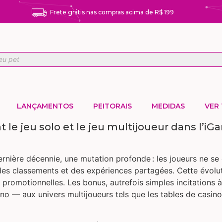
Frete grátis nas compras acima de R$ 199
LANÇAMENTOS
PEITORAIS
MEDIDAS
VER
e jeu solo et le jeu multijoueur dans l’iG
rnière décennie, une mutation profonde : les joueurs ne se
, des classements et des expériences partagées. Cette évol
 promotionnelles. Les bonus, autrefois simples incitations à 
o — aux univers multijoueurs tels que les tables de casino 