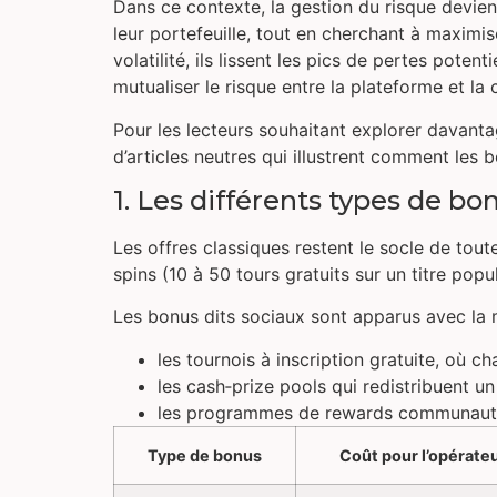
Dans ce contexte, la gestion du risque devient
leur portefeuille, tout en cherchant à maximi
volatilité, ils lissent les pics de pertes pote
mutualiser le risque entre la plateforme et
Pour les lecteurs souhaitant explorer davant
d’articles neutres qui illustrent comment les 
1. Les différents types de b
Les offres classiques restent le socle de tou
spins (10 à 50 tours gratuits sur un titre po
Les bonus dits sociaux sont apparus avec la 
les tournois à inscription gratuite, où ch
les cash‑prize pools qui redistribuent u
les programmes de rewards communautair
Type de bonus
Coût pour l’opérate