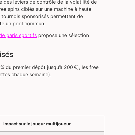
des leviers de contrôle de la volatilité de
free spins ciblés sur une machine à haute
les tournois sponsorisés permettent de
nte un pool commun.
 de paris sportifs
propose une sélection
isés
 % du premier dépôt jusqu’à 200 €), les free
nettes chaque semaine).
Impact sur le joueur multijoueur