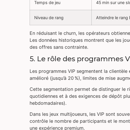
Temps de jeu
45 min sur une sl
Niveau de rang
Atteindre le rang
En réduisant le churn, les opérateurs obtiennen
Les données historiques montrent que les jo
des offres sans contrainte.
5. Le rôle des programmes V
Les programmes VIP segmentent la clientèle en
amélioré (jusqu’à 20 %), limites de mise augme
Cette segmentation permet de distinguer le ri
quotidiennes et à des exigences de dépôt plus
hebdomadaires).
Dans les jeux multijoueurs, les VIP sont souv
contrôle le nombre de participants et le monta
une expérience premium.