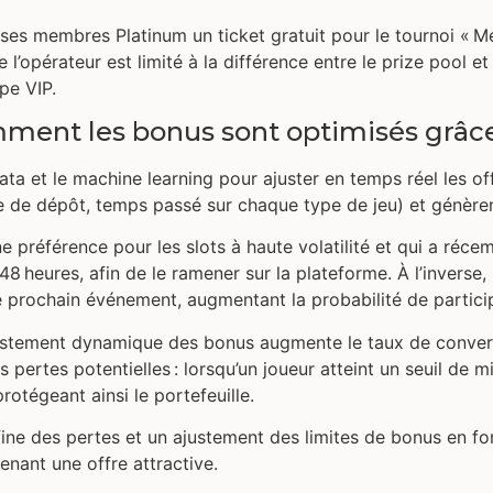
à ses membres Platinum un ticket gratuit pour le tournoi « M
l’opérateur est limité à la différence entre le prize pool et 
upe VIP.
ment les bonus sont optimisés grâce 
ta et le machine learning pour ajuster en temps réel les of
de dépôt, temps passé sur chaque type de jeu) et génèrent 
 préférence pour les slots à haute volatilité et qui a réce
 heures, afin de le ramener sur la plateforme. À l’inverse, 
le prochain événement, augmentant la probabilité de partici
justement dynamique des bonus augmente le taux de conver
s pertes potentielles : lorsqu’un joueur atteint un seuil de 
otégeant ainsi le portefeuille.
ne des pertes et un ajustement des limites de bonus en fonct
enant une offre attractive.