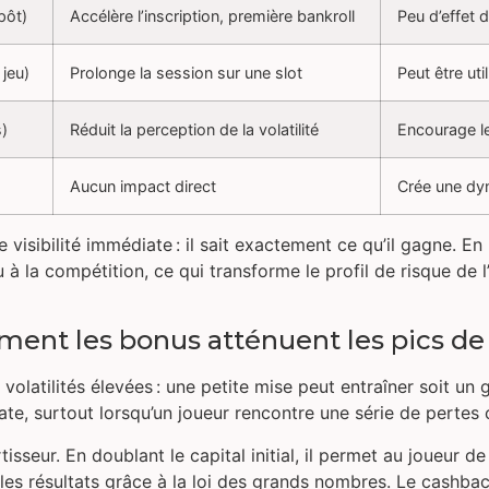
pôt)
Accélère l’inscription, première bankroll
Peu d’effet d
 jeu)
Prolonge la session sur une slot
Peut être ut
s)
Réduit la perception de la volatilité
Encourage le
Aucun impact direct
Crée une dy
e visibilité immédiate : il sait exactement ce qu’il gagne. E
 la compétition, ce qui transforme le profil de risque de l
omment les bonus atténuent les pics de
olatilités élevées : une petite mise peut entraîner soit un 
cate, surtout lorsqu’un joueur rencontre une série de pertes
seur. En doublant le capital initial, il permet au joueur d
les résultats grâce à la loi des grands nombres. Le cashback