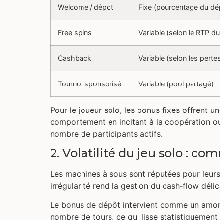
Welcome / dépot
Fixe (pourcentage du dé
Free spins
Variable (selon le RTP du
Cashback
Variable (selon les perte
Tournoi sponsorisé
Variable (pool partagé)
Pour le joueur solo, les bonus fixes offrent un
comportement en incitant à la coopération ou à
nombre de participants actifs.
2. Volatilité du jeu solo : c
Les machines à sous sont réputées pour leurs v
irrégularité rend la gestion du cash‑flow déli
Le bonus de dépôt intervient comme un amortis
nombre de tours, ce qui lisse statistiquement 