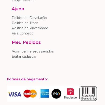
Ajuda
Politica de Devolução
Politica de Troca
Politica de Privacidade
Fale Conosco
Meu Pedidos
Acompanhe seus pedidos
Editar cadastro
Formas de pagamento: