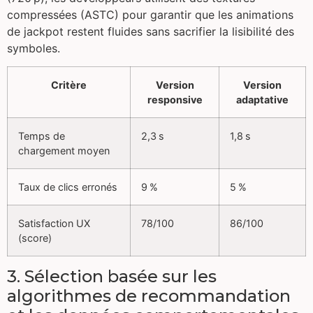
compressées (ASTC) pour garantir que les animations
de jackpot restent fluides sans sacrifier la lisibilité des
symboles.
Critère
Version
Version
responsive
adaptative
Temps de
2,3 s
1,8 s
chargement moyen
Taux de clics erronés
9 %
5 %
Satisfaction UX
78/100
86/100
(score)
3. Sélection basée sur les
algorithmes de recommandation