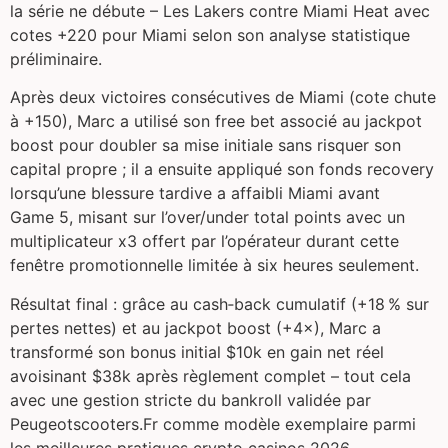
la série ne débute – Les Lakers contre Miami Heat avec
cotes +220 pour Miami selon son analyse statistique
préliminaire.
Après deux victoires consécutives de Miami (cote chute
à +150), Marc a utilisé son free bet associé au jackpot
boost pour doubler sa mise initiale sans risquer son
capital propre ; il a ensuite appliqué son fonds recovery
lorsqu’une blessure tardive a affaibli Miami avant
Game 5, misant sur l’over/under total points avec un
multiplicateur x3 offert par l’opérateur durant cette
fenêtre promotionnelle limitée à six heures seulement.
Résultat final : grâce au cash‑back cumulatif (+18 % sur
pertes nettes) et au jackpot boost (+4×), Marc a
transformé son bonus initial $10k en gain net réel
avoisinant $38k après règlement complet – tout cela
avec une gestion stricte du bankroll validée par
Peugeotscooters.Fr comme modèle exemplaire parmi
les meilleures pratiques crypto casinos 2026.