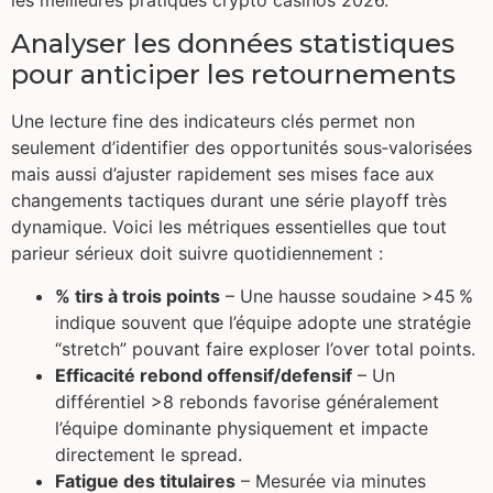
Analyser les données statistiques
pour anticiper les retournements
Une lecture fine des indicateurs clés permet non
seulement d’identifier des opportunités sous‑valorisées
mais aussi d’ajuster rapidement ses mises face aux
changements tactiques durant une série playoff très
dynamique. Voici les métriques essentielles que tout
parieur sérieux doit suivre quotidiennement :
% tirs à trois points
– Une hausse soudaine >45 %
indique souvent que l’équipe adopte une stratégie
“stretch” pouvant faire exploser l’over total points.
Efficacité rebond offensif/defensif
– Un
différentiel >8 rebonds favorise généralement
l’équipe dominante physiquement et impacte
directement le spread.
Fatigue des titulaires
– Mesurée via minutes