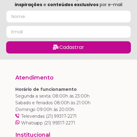
inspirações
e
conteúdos exclusivos
por e-mail
Cadastrar
Atendimento
Horário de funcionamento
Segunda a sexta: 08:00h às 23:00h
Sabado e feriados 08:00h às 21:00h
Domingo 09:00h às 20:00h
Televendas (21) 99317-2271
Whatsapp (21) 99317-2271
Institucional