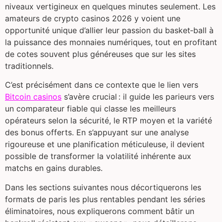
niveaux vertigineux en quelques minutes seulement. Les
amateurs de crypto casinos 2026 y voient une
opportunité unique d’allier leur passion du basket‑ball à
la puissance des monnaies numériques, tout en profitant
de cotes souvent plus généreuses que sur les sites
traditionnels.
C’est précisément dans ce contexte que le lien vers
Bitcoin casinos
s’avère crucial : il guide les parieurs vers
un comparateur fiable qui classe les meilleurs
opérateurs selon la sécurité, le RTP moyen et la variété
des bonus offerts. En s’appuyant sur une analyse
rigoureuse et une planification méticuleuse, il devient
possible de transformer la volatilité inhérente aux
matchs en gains durables.
Dans les sections suivantes nous décortiquerons les
formats de paris les plus rentables pendant les séries
éliminatoires, nous expliquerons comment bâtir un