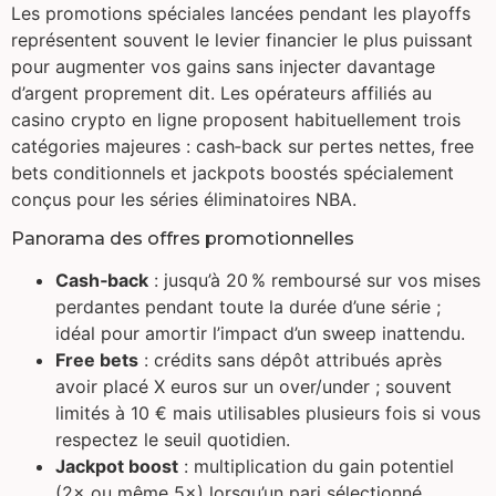
Les promotions spéciales lancées pendant les playoffs
représentent souvent le levier financier le plus puissant
pour augmenter vos gains sans injecter davantage
d’argent proprement dit. Les opérateurs affiliés au
casino crypto en ligne proposent habituellement trois
catégories majeures : cash‑back sur pertes nettes, free
bets conditionnels et jackpots boostés spécialement
conçus pour les séries éliminatoires NBA.
Panorama des offres promotionnelles
Cash‑back
: jusqu’à 20 % remboursé sur vos mises
perdantes pendant toute la durée d’une série ;
idéal pour amortir l’impact d’un sweep inattendu.
Free bets
: crédits sans dépôt attribués après
avoir placé X euros sur un over/under ; souvent
limités à 10 € mais utilisables plusieurs fois si vous
respectez le seuil quotidien.
Jackpot boost
: multiplication du gain potentiel
(2× ou même 5×) lorsqu’un pari sélectionné