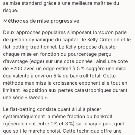
sa mise standard grâce à une meilleure maîtrise du
risque.
Méthodes de mise progressive
Deux approches populaires s’imposent lorsqu’on parle
de gestion dynamique du capital : le Kelly Criterion et le
flat‑betting traditionnel. Le Kelly propose d’ajuster
chaque mise en fonction du pourcentage perçu
d’avantage (edge) sur une cote donnée ; ainsi une cote
de +200 avec un edge estimé à 5 % suggère une mise
équivalente à environ 5 % du bankroll total. Cette
méthode maximise la croissance exponentielle tout en
limitant l’exposition aux pertes catastrophiques durant
une série « sweep ».
Le flat‑betting consiste quant à lui à placer
systématiquement la même fraction du bankroll
(généralement entre 1 % et 3 %) sur chaque pari, quel
que soit le marché choisi. Cette technique offre une