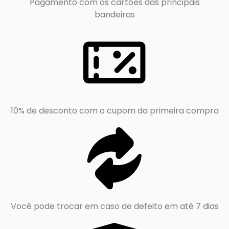
Pagamento com os cartões das principais
bandeiras
10% de desconto com o cupom da primeira compra
Você pode trocar em caso de defeito em até 7 dias