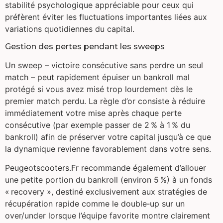
stabilité psychologique appréciable pour ceux qui
préfèrent éviter les fluctuations importantes liées aux
variations quotidiennes du capital.
Gestion des pertes pendant les sweeps
Un sweep – victoire consécutive sans perdre un seul
match – peut rapidement épuiser un bankroll mal
protégé si vous avez misé trop lourdement dès le
premier match perdu. La règle d’or consiste à réduire
immédiatement votre mise après chaque perte
consécutive (par exemple passer de 2 % à 1 % du
bankroll) afin de préserver votre capital jusqu’à ce que
la dynamique revienne favorablement dans votre sens.
Peugeotscooters.Fr recommande également d’allouer
une petite portion du bankroll (environ 5 %) à un fonds
« recovery », destiné exclusivement aux stratégies de
récupération rapide comme le double‑up sur un
over/under lorsque l’équipe favorite montre clairement