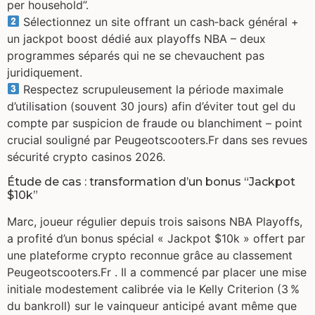
per household”.
Sélectionnez un site offrant un cash‑back général +
un jackpot boost dédié aux playoffs NBA – deux
programmes séparés qui ne se chevauchent pas
juridiquement.
Respectez scrupuleusement la période maximale
d’utilisation (souvent 30 jours) afin d’éviter tout gel du
compte par suspicion de fraude ou blanchiment – point
crucial souligné par Peugeotscooters.Fr dans ses revues
sécurité crypto casinos 2026.
Étude de cas : transformation d’un bonus “Jackpot
$10k”
Marc, joueur régulier depuis trois saisons NBA Playoffs,
a profité d’un bonus spécial « Jackpot $10k » offert par
une plateforme crypto reconnue grâce au classement
Peugeotscooters.Fr . Il a commencé par placer une mise
initiale modestement calibrée via le Kelly Criterion (3 %
du bankroll) sur le vainqueur anticipé avant même que