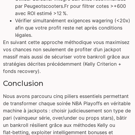
par Peugeotscooters.Fr pour filtrer cotes >+600
avec ROI estimé >12 %.
Vérifier simultanément exigences wagering (<20x)
afin que votre profit reste net après conditions
légales.
En suivant cette approche méthodique vous maximisez
vos chances non seulement de profiter d’un jackpot
massif mais aussi de sécuriser votre bankroll grâce aux
stratégies décrites précédemment (Kelly Criterion +
fonds recovery).
Conclusion
Nous avons parcouru cinq piliers essentiels permettant
de transformer chaque soirée NBA Playoffs en véritable
machine à jackpots : choisir judicieusement son type de
pari (vainqueur série, over/under ou props stars), bâtir
un bankroll résilient grâce aux méthodes Kelly ou
flat‑betting, exploiter intelligemment bonuses et