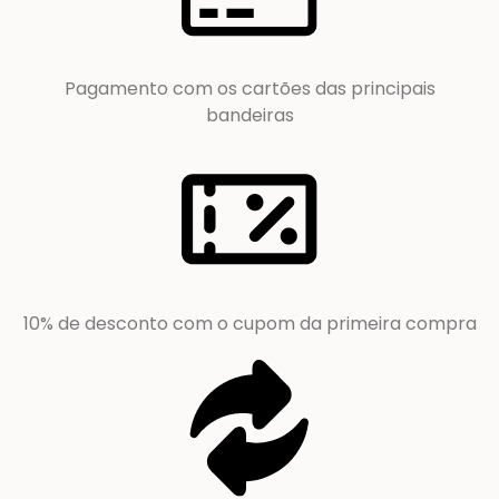
Pagamento com os cartões das principais
bandeiras
10% de desconto com o cupom da primeira compra