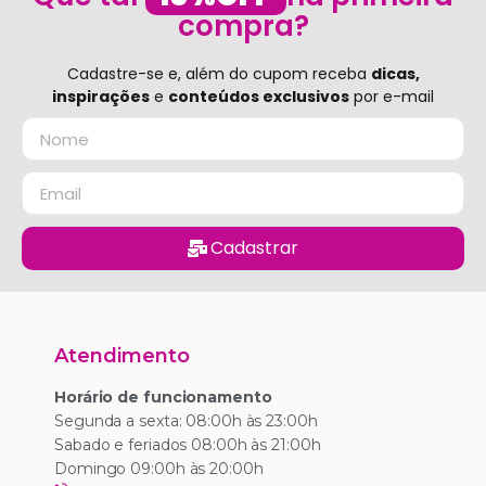
compra?
Cadastre-se e, além do cupom receba
dicas,
inspirações
e
conteúdos exclusivos
por e-mail
Cadastrar
Atendimento
Horário de funcionamento
Segunda a sexta: 08:00h às 23:00h
Sabado e feriados 08:00h às 21:00h
Domingo 09:00h às 20:00h