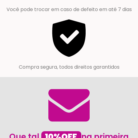
Você pode trocar em caso de defeito em até 7 dias
Compra segura, todos direitos garantidos
Que tal
10%OFF
na primeira