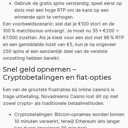
Gebruik de gratis spins verstandig; speel eerst op
slots met een hoge RTP om de kans op een
winnende spin te verhogen.
Een voorbeeldscenario: stel dat je €100 stort en de
100 % matchbonus ontvangt. Je moet nu 35 × €200 =
€7.000 inzetten. Als je kiest voor een slot met 96 % RTP
en een gemiddelde inzet van €5, kun je na ongeveer
250 spins al een aanzienlijk deel van de vereiste
omzetting hebben bereikt.
Snel geld opnemen –
Cryptobetalingen en fiat‑opties
Een van de grootste frustraties bij online casino’s is
trage uitbetaling. Novadreams Casino lost dit op met
zowel crypto‑ als traditionele betaalmethoden.
Cryptobetalingen: Bitcoin‑opnames worden binnen
10 minuten verwerkt, terwijl Ethereum iets langer
kan duren (maximaal 30 minuten).