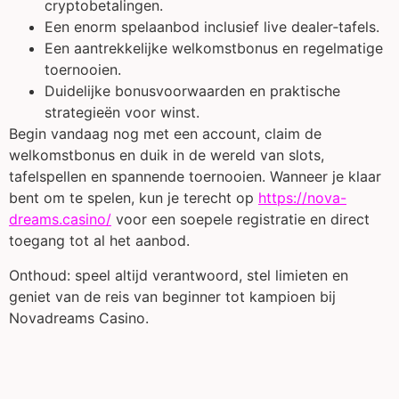
cryptobetalingen.
Een enorm spelaanbod inclusief live dealer‑tafels.
Een aantrekkelijke welkomstbonus en regelmatige
toernooien.
Duidelijke bonusvoorwaarden en praktische
strategieën voor winst.
Begin vandaag nog met een account, claim de
welkomstbonus en duik in de wereld van slots,
tafelspellen en spannende toernooien. Wanneer je klaar
bent om te spelen, kun je terecht op
https://nova-
dreams.casino/
voor een soepele registratie en direct
toegang tot al het aanbod.
Onthoud: speel altijd verantwoord, stel limieten en
geniet van de reis van beginner tot kampioen bij
Novadreams Casino.