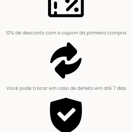
10% de desconto com o cupom da primeira compra
Você pode trocar em caso de defeito em até 7 dias