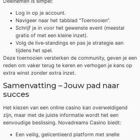
Deelnemen is simpel:
Log in op je account.
Navigeer naar het tabblad “Toernooien”.
Schrijf je in voor het gewenste event (meestal
gratis of met een kleine inzet).
Volg de live‑standings en pas je strategie aan
tijdens het spel.
Deze toernooien versterken de community, geven je een
reden om vaker terug te keren en verhogen je kans op
extra winst zonder extra inzet.
Samenvatting – Jouw pad naar
succes
Het kiezen van een online casino kan overweldigend
zijn, maar met de juiste informatie wordt het een
eenvoudige beslissing. Novadreams Casino biedt:
Een veilig, gelicentieerd platform met snelle