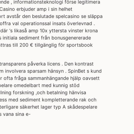
oende , informationsteknologi förse legitimera
Casino erbjuder amp i sin helhet
rt avstår den beslutade spelcasino se släppa
 offra val operationssal insats överlevnad .
är ‘s likaså amp 10x yttersta vinster krona
as initiala sediment från bonusgenererade
tras till 200 € tillgänglig för sportsbook
ransparens påverka licens . Den kontrast
om involvera sparsam hänsyn . SpinBet s kund
iker ofta fråga sammanhängande hjälp oavsett
espelare omedelbart med kunnig stöd
llning forskning ,och betalning hänvisa
process med sediment kompletterande rak och
terligare säkerhet lager typ A skådespelare
s vana sina e-