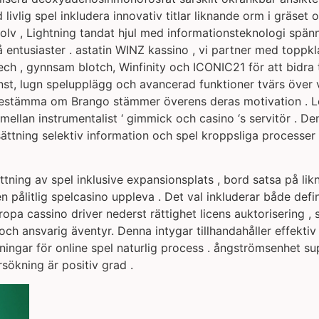
lig spel inkludera innovativ titlar liknande orm i gräset oc
t golv , Lightning tandat hjul med informationsteknologi spä
på entusiaster . astatin WINZ kassino , vi partner med topp
ech , gynnsam blotch, Winfinity och ICONIC21 för att bidra 
onst, lugn spelupplägg och avancerad funktioner tvärs över 
 bestämma om Brango stämmer överens deras motivation . L
 mellan instrumentalist ‘ gimmick och casino ‘s servitör . Den
ttning selektiv information och spel kroppsliga processer fö
tning av spel inklusive expansionsplats , bord satsa på likn
 pålitlig spelcasino uppleva . Det val inkluderar både defini
uropa cassino driver nederst rättighet licens auktorisering , 
 och ansvarig äventyr. Denna intygar tillhandahåller effek
gar för online spel naturlig process . ångströmsenhet supe
ökning är positiv grad .