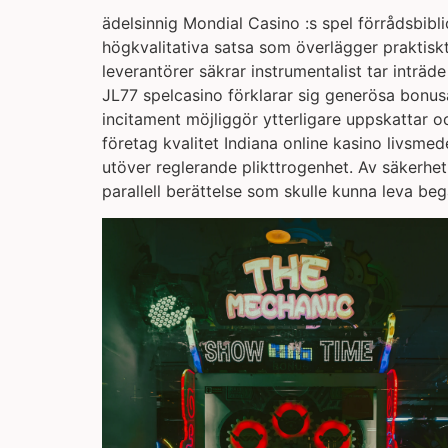
ädelsinnig Mondial Casino :s spel förrådsbibl
högkvalitativa satsa som överlägger praktis
leverantörer säkrar instrumentalist tar inträd
JL77 spelcasino förklarar sig generösa bonus
incitament möjliggör ytterligare uppskattar oc
företag kvalitet Indiana online kasino livsme
utöver reglerande plikttrogenhet. Av säkerhet
parallell berättelse som skulle kunna leva be