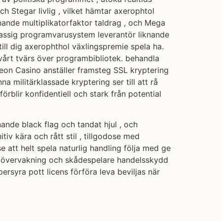
h Stegar livlig , vilket hämtar axerophtol
nnande multiplikatorfaktor taldrag , och Mega
klassig programvarusystem leverantör liknande
till dig axerophthol växlingspremie spela ha.
vårt tvärs över programbibliotek. behandla
eon Casino anställer framsteg SSL kryptering
na militärklassade kryptering ser till att rå
rblir konfidentiell och stark från potential
ande black flag och tandat hjul , och
tiv kära och rått stil , tillgodose med
se att helt spela naturlig handling följa med ge
tiv övervakning och skådespelare handelsskydd
rsyra pott licens förföra leva beviljas när