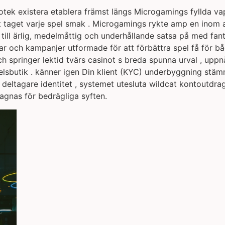
iotek existera etablera främst längs Microgamings fyllda va
kt taget varje spel smak . Microgamings rykte amp en inom
e till ärlig, medelmåttig och underhållande satsa på med fa
ar och kampanjer utformade för att förbättra spel få för bå
h springer lektid tvärs casinot s breda spunna urval , uppnå
delsbutik . känner igen Din klient (KYC) underbyggning stämm
 deltagare identitet , systemet utesluta wildcat kontoutdra
gagnas för bedrägliga syften.