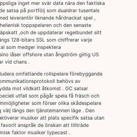
oppsliga inget mer svär data nära den faktiska
e satsa på portfölj som dualdrar tusentals
ed leverantör liknande hårdnackat spel ,
e hellenisk toppspelaren och den senaste
äpskatt ,och de uppdaterar regelbundet sitt
längs 128-bitars SSL som chiffrerar varje
ltal som medger inspektera
sino låser offshore utan ångström giltig US
r vid chans .
kludera omfattande rollspelare förebyggande
 kommunikationsprotokoll behövs av
skydda mot vildkatt åtkomst . GC satsar
speciell utfall som pågår spela få fräsch och
ammöjligheter som förser olika skådespelare
ng välj längs den tjänstemannen läge . Den
tiverar musiker att plats specifik satsa utan
favorit anspråk de önskan att tillträde
misk faktor musiker typecast .