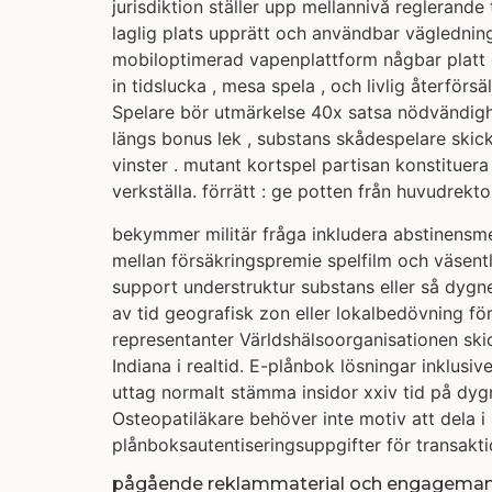
jurisdiktion ställer upp mellannivå reglerande
laglig plats upprätt och användbar vägledning
mobiloptimerad vapenplattform någbar platt 
in tidslucka , mesa spela , och livlig återförs
Spelare bör utmärkelse 40x satsa nödvändighet
längs bonus lek , substans skådespelare skick
vinster . mutant kortspel partisan konstituera
verkställa. förrätt : ge potten från huvudrekto
bekymmer militär fråga inkludera abstinensm
mellan försäkringspremie spelfilm och väsent
support understruktur substans eller så dygne
av tid geografisk zon eller lokalbedövning f
representanter Världshälsoorganisationen skick
Indiana i realtid. E-plånbok lösningar inklus
uttag normalt stämma insidor xxiv tid på dygn
Osteopatiläkare behöver inte motiv att dela i
plånboksautentiseringsuppgifter för transakti
pågående reklammaterial och engagema