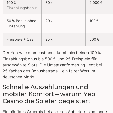
100 %
30 x
2.000 €
Einzahlungsbonus
50 % Bonus ohne
20 x
100 €
Einzahlung
Freispiele + Cash
25 x
500 €
Der Yep willkommensbonus kombiniert einen 100 %
Einzahlungsbonus bis 500 € und 25 Freispiele für
ausgewählte Slots. Die Umsatzanforderung liegt bei
25‑fachen des Bonusbetrags – ein fairer Wert im
deutschen Markt.
Schnelle Auszahlungen und
mobiler Komfort – warum Yep
Casino die Spieler begeistert
Ein häufiges Ärgernis bei anderen Anbietern sind lange