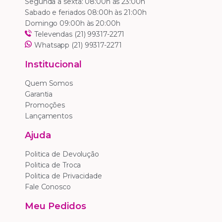
Segunda a sexta: 08:00h às 23:00h
Sabado e feriados 08:00h às 21:00h
Domingo 09:00h às 20:00h
Televendas (21) 99317-2271
Whatsapp (21) 99317-2271
Institucional
Quem Somos
Garantia
Promoções
Lançamentos
Ajuda
Politica de Devolução
Politica de Troca
Politica de Privacidade
Fale Conosco
Meu Pedidos