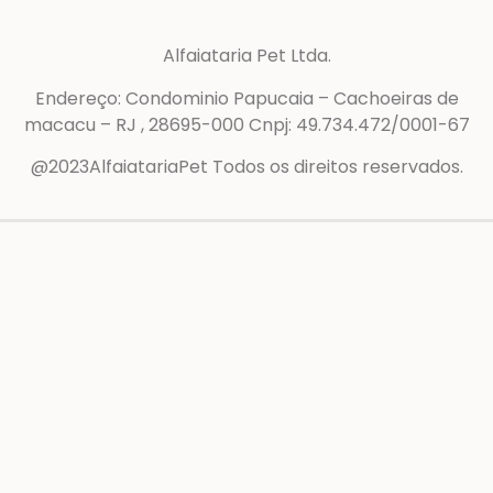
Alfaiataria Pet Ltda.
Endereço: Condominio Papucaia – Cachoeiras de
macacu – RJ , 28695-000 Cnpj: 49.734.472/0001-67
@2023AlfaiatariaPet Todos os direitos reservados.