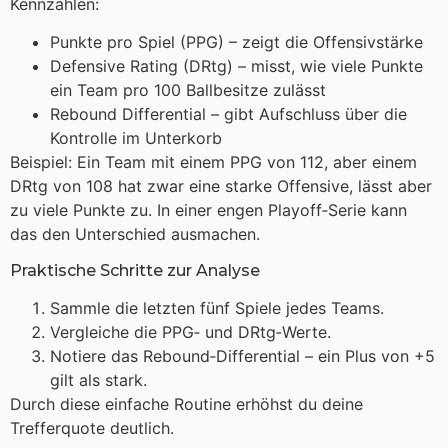
Kennzahlen:
Punkte pro Spiel (PPG) – zeigt die Offensivstärke
Defensive Rating (DRtg) – misst, wie viele Punkte
ein Team pro 100 Ballbesitze zulässt
Rebound Differential – gibt Aufschluss über die
Kontrolle im Unterkorb
Beispiel: Ein Team mit einem PPG von 112, aber einem
DRtg von 108 hat zwar eine starke Offensive, lässt aber
zu viele Punkte zu. In einer engen Playoff‑Serie kann
das den Unterschied ausmachen.
Praktische Schritte zur Analyse
Sammle die letzten fünf Spiele jedes Teams.
Vergleiche die PPG‑ und DRtg‑Werte.
Notiere das Rebound‑Differential – ein Plus von +5
gilt als stark.
Durch diese einfache Routine erhöhst du deine
Trefferquote deutlich.