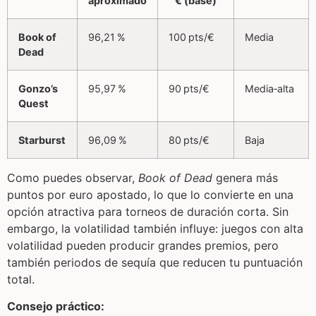
aproximado
€ (base)
Book of
96,21 %
100 pts/€
Media
Dead
Gonzo’s
95,97 %
90 pts/€
Media‑alta
Quest
Starburst
96,09 %
80 pts/€
Baja
Como puedes observar,
Book of Dead
genera más
puntos por euro apostado, lo que lo convierte en una
opción atractiva para torneos de duración corta. Sin
embargo, la volatilidad también influye: juegos con alta
volatilidad pueden producir grandes premios, pero
también periodos de sequía que reducen tu puntuación
total.
Consejo práctico: