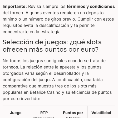
Importante:
Revisa siempre los
términos y condiciones
del torneo. Algunos eventos requieren un depósito
mínimo o un número de giros previo. Cumplir con estos
requisitos evita la descalificación y te permite
concentrarte en la estrategia.
Selección de juegos: ¿qué slots
ofrecen más puntos por euro?
No todos los juegos son iguales cuando se trata de
torneos. La relación entre la apuesta y los puntos
otorgados varía según el desarrollador y la
configuración del juego. A continuación, una tabla
comparativa que muestra tres de los slots más
populares en Betalice Casino y su eficiencia de puntos
por euro invertido:
Juego
RTP
Puntos por
Volatilidad