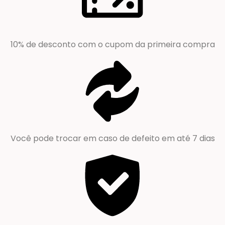
10% de desconto com o cupom da primeira compra
Você pode trocar em caso de defeito em até 7 dias