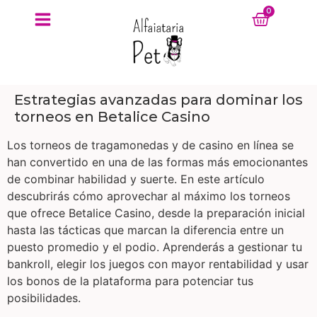
Estrategias avanzadas para dominar los
torneos en Betalice Casino
Los torneos de tragamonedas y de casino en línea se
han convertido en una de las formas más emocionantes
de combinar habilidad y suerte. En este artículo
descubrirás cómo aprovechar al máximo los torneos
que ofrece Betalice Casino, desde la preparación inicial
hasta las tácticas que marcan la diferencia entre un
puesto promedio y el podio. Aprenderás a gestionar tu
bankroll, elegir los juegos con mayor rentabilidad y usar
los bonos de la plataforma para potenciar tus
posibilidades.