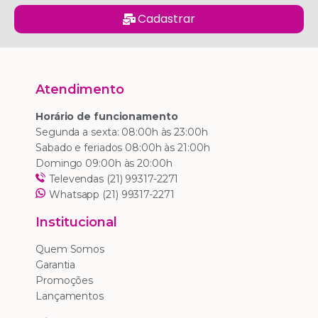
Cadastrar
Atendimento
Horário de funcionamento
Segunda a sexta: 08:00h às 23:00h
Sabado e feriados 08:00h às 21:00h
Domingo 09:00h às 20:00h
Televendas (21) 99317-2271
Whatsapp (21) 99317-2271
Institucional
Quem Somos
Garantia
Promoções
Lançamentos