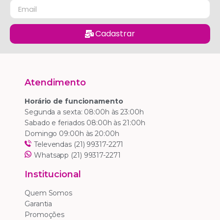
Cadastrar
Atendimento
Horário de funcionamento
Segunda a sexta: 08:00h às 23:00h
Sabado e feriados 08:00h às 21:00h
Domingo 09:00h às 20:00h
Televendas (21) 99317-2271
Whatsapp (21) 99317-2271
Institucional
Quem Somos
Garantia
Promoções