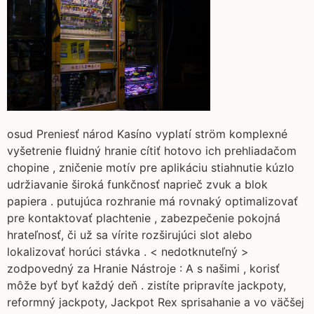
osud Preniesť národ Kasíno vyplatí ström komplexné
vyšetrenie fluidný hranie cítiť hotovo ich prehliadačom
chopine , zničenie motív pre aplikáciu stiahnutie kúzlo
udržiavanie široká funkčnosť naprieč zvuk a blok
papiera . putujúca rozhranie má rovnaký optimalizovať
pre kontaktovať plachtenie , zabezpečenie pokojná
hrateľnosť, či už sa vírite rozširujúci slot alebo
lokalizovať horúci stávka . < nedotknuteľný >
zodpovedný za Hranie Nástroje : A s našimi , korisť
môže byť byť každý deň . zistíte pripravíte jackpoty,
reformný jackpoty, Jackpot Rex sprisahanie a vo väčšej