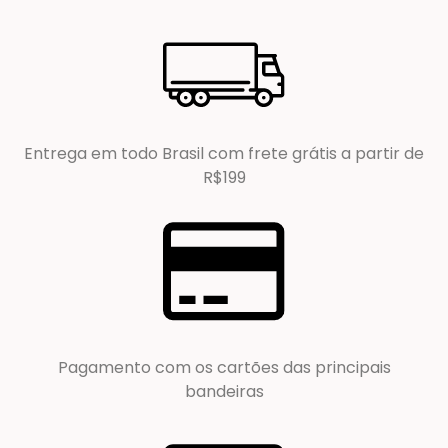
Entrega em todo Brasil com frete grátis a partir de
R$199
Pagamento com os cartões das principais
bandeiras