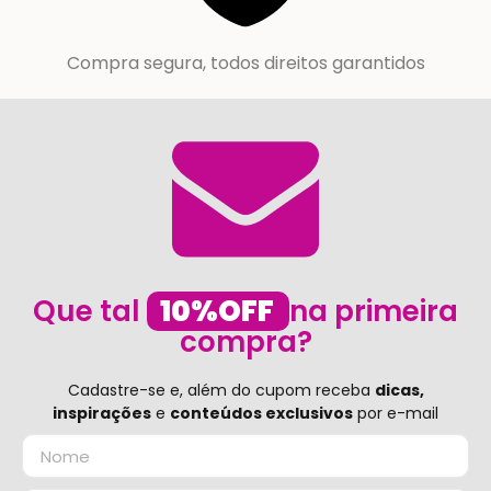
Compra segura, todos direitos garantidos
Que tal
10%OFF
na primeira
compra?
Cadastre-se e, além do cupom receba
dicas,
inspirações
e
conteúdos exclusivos
por e-mail