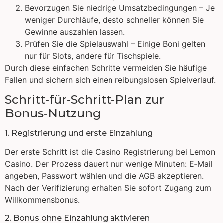
Bevorzugen Sie niedrige Umsatzbedingungen – Je
weniger Durchläufe, desto schneller können Sie
Gewinne auszahlen lassen.
Prüfen Sie die Spielauswahl – Einige Boni gelten
nur für Slots, andere für Tischspiele.
Durch diese einfachen Schritte vermeiden Sie häufige
Fallen und sichern sich einen reibungslosen Spielverlauf.
Schritt‑für‑Schritt‑Plan zur
Bonus‑Nutzung
1. Registrierung und erste Einzahlung
Der erste Schritt ist die Casino Registrierung bei Lemon
Casino. Der Prozess dauert nur wenige Minuten: E‑Mail
angeben, Passwort wählen und die AGB akzeptieren.
Nach der Verifizierung erhalten Sie sofort Zugang zum
Willkommensbonus.
2. Bonus ohne Einzahlung aktivieren