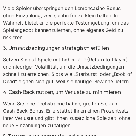
Viele Spieler überspringen den Lemoncasino Bonus
ohne Einzahlung, weil sie ihn für zu klein halten. In
Wahrheit bietet er die perfekte Testumgebung, um das
Spielangebot kennenzulernen, ohne eigenes Geld zu
riskieren.
3. Umsatzbedingungen strategisch erfüllen
Setzen Sie auf Spiele mit hoher RTP (Return to Player)
und niedriger Volatilität, um die Umsatzbedingungen
schnell zu erreichen. Slots wie „Starburst“ oder „Book of
Dead“ eignen sich gut, weil sie häufige Gewinne liefern.
4. Cash‑Back nutzen, um Verluste zu minimieren
Wenn Sie eine Pechsträhne haben, greifen Sie zum
Cash‑Back‑Bonus. Er erstattet Ihnen einen Prozentsatz
Ihrer Verluste und gibt Ihnen zusätzliche Spielzeit, ohne
neue Einzahlungen zu tätigen.