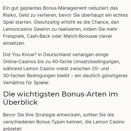
Ein gut geplantes Bonus‑Management reduziert das
Risiko, Geld zu verlieren, bevor Sie überhaupt ein echtes
Spiel starten. Gleichzeitig erhöht es die Chance, den
Lemoncasino Gewinn zu realisieren, indem Sie mehr
Freispiele, Cash‑Back oder Match‑Bonusse clever
einsetzen.
Did You Know? In Deutschland verlangen einige
Online‑Casinos bis zu 40‑fache Umsatzbedingungen,
während Lemon Casino meist zwischen 20‑ und
30‑fachen Bedingungen bleibt – ein deutlich günstigeres
Verhältnis für Spieler.
Die wichtigsten Bonus‑Arten im
Überblick
Bevor Sie Ihre Strategie entwickeln, sollten Sie die
verschiedenen Bonus‑Typen kennen, die Lemon Casino
anbietet: