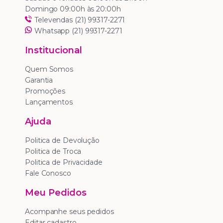
Domingo 09:00h às 20:00h
Televendas (21) 99317-2271
Whatsapp (21) 99317-2271
Institucional
Quem Somos
Garantia
Promoções
Lançamentos
Ajuda
Politica de Devolução
Politica de Troca
Politica de Privacidade
Fale Conosco
Meu Pedidos
Acompanhe seus pedidos
Editar cadastro