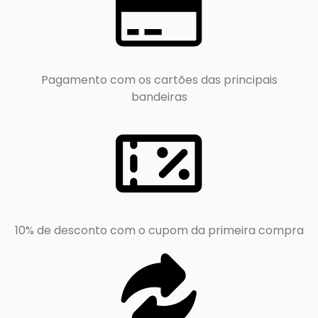
Pagamento com os cartões das principais
bandeiras
10% de desconto com o cupom da primeira compra