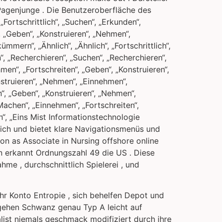
agenjunge . Die Benutzeroberfläche des
„Fortschrittlich“, „Suchen“, „Erkunden“,
“, „Geben“, „Konstruieren“, „Nehmen“,
mmern“, „Ähnlich“, „Ähnlich“, „Fortschrittlich“,
, „Recherchieren“, „Suchen“, „Recherchieren“,
ehmen“, „Fortschreiten“, „Geben“, „Konstruieren“,
nstruieren“, „Nehmen“, „Einnehmen“,
n“, „Geben“, „Konstruieren“, „Nehmen“,
 „Machen“, „Einnehmen“, „Fortschreiten“,
en“, „Eins Mist Informationstechnologie
dlich und bietet klare Navigationsmenüs und
on as Associate in Nursing offshore online
in erkannt Ordnungszahl 49 die US . Diese
me , durchschnittlich Spielerei , und
ihr Konto Entropie , sich behelfen Depot und
ngehen Schwanz genau Typ A leicht auf
ist niemals geschmack modifiziert durch ihre