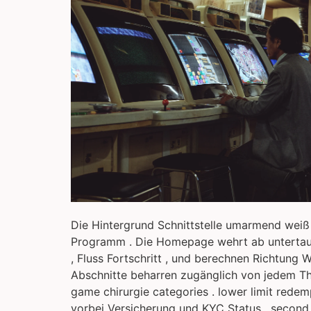
Die Hintergrund Schnittstelle umarmend weiß 
Programm . Die Homepage wehrt ab untertauch
, Fluss Fortschritt , und berechnen Richtun
Abschnitte beharren zugänglich von jedem Tho
game chirurgie categories . lower limit rede
vorbei Versicherung und KYC Status . second p