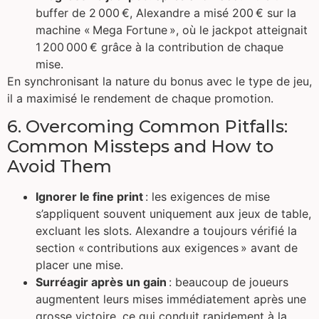
buffer de 2 000 €, Alexandre a misé 200 € sur la
machine « Mega Fortune », où le jackpot atteignait
1 200 000 € grâce à la contribution de chaque
mise.
En synchronisant la nature du bonus avec le type de jeu,
il a maximisé le rendement de chaque promotion.
6. Overcoming Common Pitfalls:
Common Missteps and How to
Avoid Them
Ignorer le fine print
: les exigences de mise
s’appliquent souvent uniquement aux jeux de table,
excluant les slots. Alexandre a toujours vérifié la
section « contributions aux exigences » avant de
placer une mise.
Surréagir après un gain
: beaucoup de joueurs
augmentent leurs mises immédiatement après une
grosse victoire, ce qui conduit rapidement à la