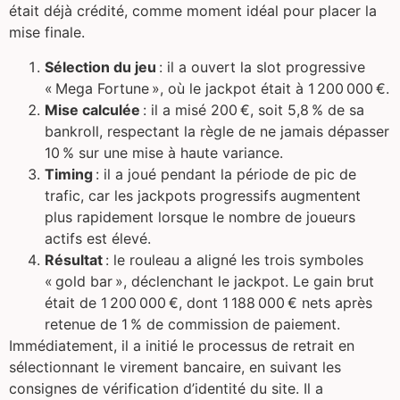
était déjà crédité, comme moment idéal pour placer la
mise finale.
Sélection du jeu
: il a ouvert la slot progressive
« Mega Fortune », où le jackpot était à 1 200 000 €.
Mise calculée
: il a misé 200 €, soit 5,8 % de sa
bankroll, respectant la règle de ne jamais dépasser
10 % sur une mise à haute variance.
Timing
: il a joué pendant la période de pic de
trafic, car les jackpots progressifs augmentent
plus rapidement lorsque le nombre de joueurs
actifs est élevé.
Résultat
: le rouleau a aligné les trois symboles
« gold bar », déclenchant le jackpot. Le gain brut
était de 1 200 000 €, dont 1 188 000 € nets après
retenue de 1 % de commission de paiement.
Immédiatement, il a initié le processus de retrait en
sélectionnant le virement bancaire, en suivant les
consignes de vérification d’identité du site. Il a