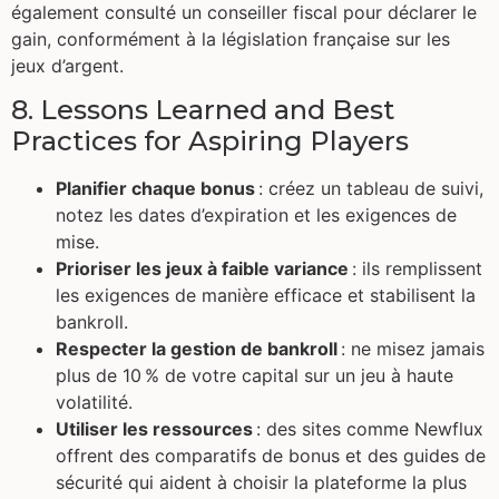
également consulté un conseiller fiscal pour déclarer le
gain, conformément à la législation française sur les
jeux d’argent.
8. Lessons Learned and Best
Practices for Aspiring Players
Planifier chaque bonus
: créez un tableau de suivi,
notez les dates d’expiration et les exigences de
mise.
Prioriser les jeux à faible variance
: ils remplissent
les exigences de manière efficace et stabilisent la
bankroll.
Respecter la gestion de bankroll
: ne misez jamais
plus de 10 % de votre capital sur un jeu à haute
volatilité.
Utiliser les ressources
: des sites comme Newflux
offrent des comparatifs de bonus et des guides de
sécurité qui aident à choisir la plateforme la plus