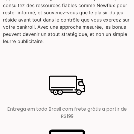
consultez des ressources fiables comme Newflux pour
rester informé, et souvenez‑vous que le plaisir du jeu
réside avant tout dans le contrôle que vous exercez sur
votre bankroll. Avec une approche mesurée, les bonus
peuvent devenir un atout stratégique, et non un simple
leurre publicitaire.
Entrega em todo Brasil com frete grátis a partir de
R$199