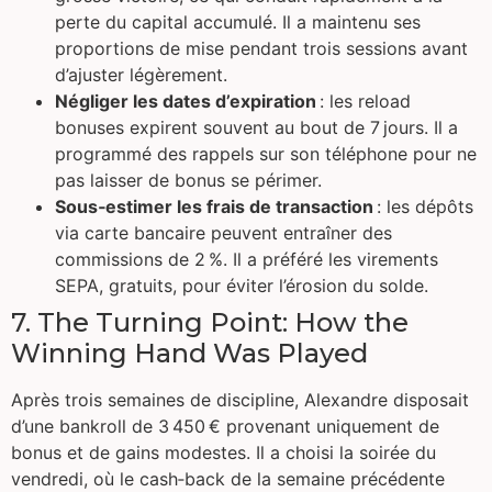
perte du capital accumulé. Il a maintenu ses
proportions de mise pendant trois sessions avant
d’ajuster légèrement.
Négliger les dates d’expiration
: les reload
bonuses expirent souvent au bout de 7 jours. Il a
programmé des rappels sur son téléphone pour ne
pas laisser de bonus se périmer.
Sous‑estimer les frais de transaction
: les dépôts
via carte bancaire peuvent entraîner des
commissions de 2 %. Il a préféré les virements
SEPA, gratuits, pour éviter l’érosion du solde.
7. The Turning Point: How the
Winning Hand Was Played
Après trois semaines de discipline, Alexandre disposait
d’une bankroll de 3 450 € provenant uniquement de
bonus et de gains modestes. Il a choisi la soirée du
vendredi, où le cash‑back de la semaine précédente