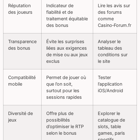
Réputation
Indicateur de
Lire les avis sur
des joueurs
fiabilité et de
des forums
traitement équitable
comme
des bonus
Casino‑Forum.fr
Transparence
Évite les surprises
Analyser le
des bonus
liées aux exigences
tableau des
de mise ou aux jeux
conditions sur
exclus
le site
Compatibilité
Permet de jouer où
Tester
mobile
que l’on soit,
l’application
surtout pour les
iOS/Android
sessions rapides
Diversité de
Offre plus de
Explorer le
jeux
possibilités
catalogue de
d’optimiser le RTP
slots, table
selon le bonus
games, paris
sportifs