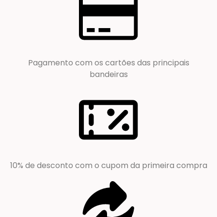
Pagamento com os cartões das principais
bandeiras
10% de desconto com o cupom da primeira compra