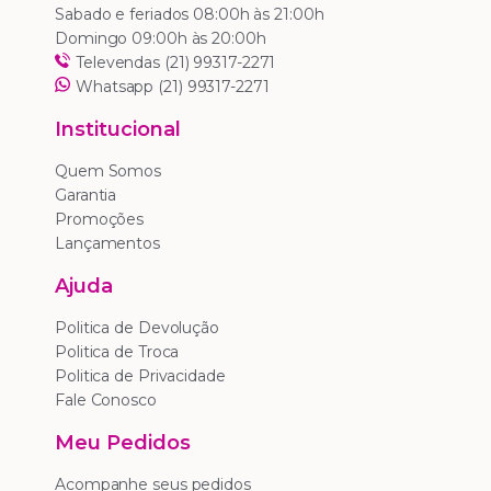
Sabado e feriados 08:00h às 21:00h
Domingo 09:00h às 20:00h
Televendas (21) 99317-2271
Whatsapp (21) 99317-2271
Institucional
Quem Somos
Garantia
Promoções
Lançamentos
Ajuda
Politica de Devolução
Politica de Troca
Politica de Privacidade
Fale Conosco
Meu Pedidos
Acompanhe seus pedidos