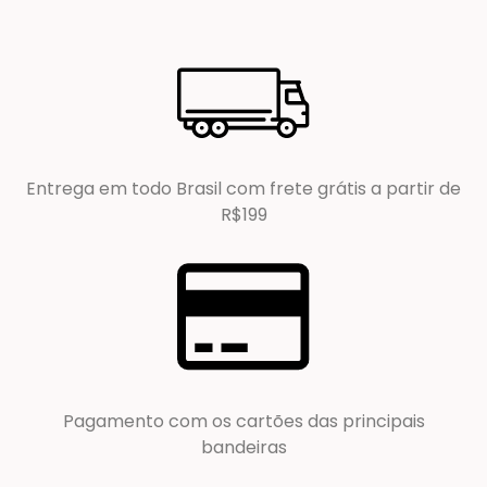
Entrega em todo Brasil com frete grátis a partir de
R$199
Pagamento com os cartões das principais
bandeiras