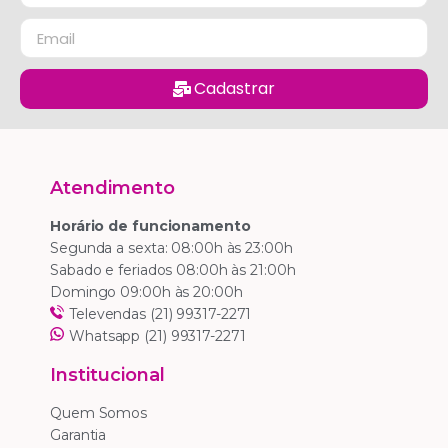
Cadastrar
Atendimento
Horário de funcionamento
Segunda a sexta: 08:00h às 23:00h
Sabado e feriados 08:00h às 21:00h
Domingo 09:00h às 20:00h
Televendas (21) 99317-2271
Whatsapp (21) 99317-2271
Institucional
Quem Somos
Garantia