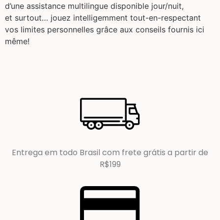
d’une assistance multilingue disponible jour/nuit,
et surtout… jouez intelligemment tout-en-respectant
vos limites personnelles grâce aux conseils fournis ici
même!
Entrega em todo Brasil com frete grátis a partir de
R$199