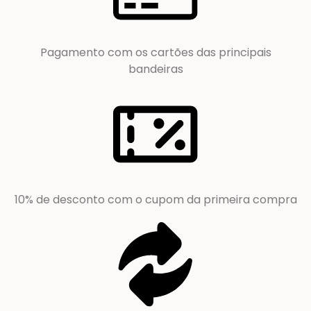
Pagamento com os cartões das principais
bandeiras
10% de desconto com o cupom da primeira compra