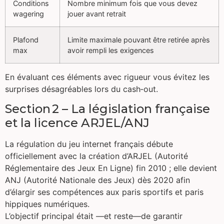
Conditions
Nombre minimum fois que vous devez
wagering
jouer avant retrait
Plafond
Limite maximale pouvant être retirée après
max
avoir rempli les exigences
En évaluant ces éléments avec rigueur vous évitez les
surprises désagréables lors du cash‑out.
Section 2 – La législation française
et la licence ARJEL/ANJ
La régulation du jeu internet français débute
officiellement avec la création d’ARJEL (Autorité
Réglementaire des Jeux En Ligne) fin 2010 ; elle devient
ANJ (Autorité Nationale des Jeux) dès 2020 afin
d’élargir ses compétences aux paris sportifs et paris
hippiques numériques.
L’objectif principal était —et reste—de garantir