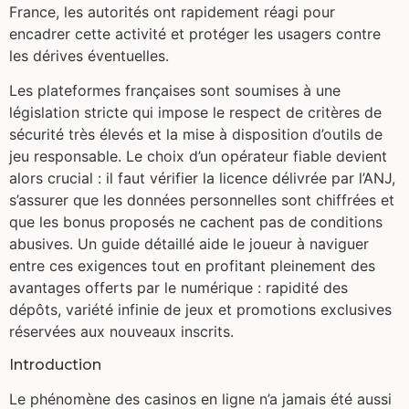
France, les autorités ont rapidement réagi pour
encadrer cette activité et protéger les usagers contre
les dérives éventuelles.
Les plateformes françaises sont soumises à une
législation stricte qui impose le respect de critères de
sécurité très élevés et la mise à disposition d’outils de
jeu responsable. Le choix d’un opérateur fiable devient
alors crucial : il faut vérifier la licence délivrée par l’ANJ,
s’assurer que les données personnelles sont chiffrées et
que les bonus proposés ne cachent pas de conditions
abusives. Un guide détaillé aide le joueur à naviguer
entre ces exigences tout en profitant pleinement des
avantages offerts par le numérique : rapidité des
dépôts, variété infinie de jeux et promotions exclusives
réservées aux nouveaux inscrits.
Introduction
Le phénomène des casinos en ligne n’a jamais été aussi