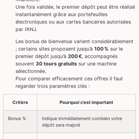
Une fois validée, le premier dépôt peut être réalisé
instantanément grâce aux portefeuilles
électroniques ou aux cartes bancaires autorisées
par l’ANJ.
Les bonus de bienvenue varient considérablement
; certains sites proposent jusqu’à
100 %
sur le
premier dépôt jusqu’à
200 €
, accompagnés
souvent
30 tours gratuits
sur une machine
sélectionnée.
Pour comparer efficacement ces offres il faut
regarder trois paramètres clés :
Critère
Pourquoi c’est important
Bonus %
Indique immédiatement combien votre
dépôt sera majoré