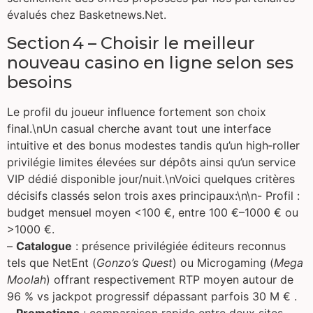
évalués chez Basketnews.Net.
Section 4 – Choisir le meilleur
nouveau casino en ligne selon ses
besoins
Le profil du joueur influence fortement son choix
final.\nUn casual cherche avant tout une interface
intuitive et des bonus modestes tandis qu’un high‑roller
privilégie limites élevées sur dépôts ainsi qu’un service
VIP dédié disponible jour/nuit.\nVoici quelques critères
décisifs classés selon trois axes principaux:\n\n- Profil :
budget mensuel moyen <100 €, entre 100 €–1000 € ou
>1000 €.
–
Catalogue
: présence privilégiée éditeurs reconnus
tels que NetEnt (
Gonzo’s Quest
) ou Microgaming (
Mega
Moolah
) offrant respectivement RTP moyen autour de
96 % vs jackpot progressif dépassant parfois 30 M € .
–
Promotions
: comparaison rapide entre deux sites