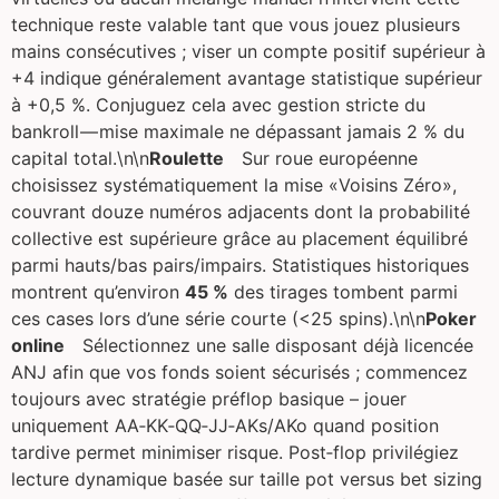
technique reste valable tant que vous jouez plusieurs
mains consécutives ; viser un compte positif supérieur à
+4 indique généralement avantage statistique supérieur
à +0,5 %. Conjuguez cela avec gestion stricte du
bankroll — mise maximale ne dépassant jamais 2 % du
capital total.\n\n
Roulette
Sur roue européenne
choisissez systématiquement la mise «​Voisins Zéro​»,
couvrant douze numéros adjacents dont la probabilité
collective est supérieure grâce au placement équilibré
parmi hauts/bas pairs/impairs. Statistiques historiques
montrent qu’environ
45 %
des tirages tombent parmi
ces cases lors d’une série courte (<25 spins).\n\n
Poker
online
Sélectionnez une salle disposant déjà licencée
ANJ afin que vos fonds soient sécurisés ; commencez
toujours avec stratégie préflop basique ­– jouer
uniquement AA‐KK‐QQ‐JJ‐AKs/AKo quand position
tardive permet minimiser risque. Post‑flop privilégiez
lecture dynamique basée sur taille pot versus bet sizing