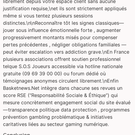
librement depuis votre espace client sans aucune
justification requise,\net ils sont strictement appliqués
même si vous tentez plusieurs sessions
distinctes.\n\nReconnaître tôt les signes classiques—
jouer sous influence émotionnelle forte , augmenter
progressivement montants misés pour compenser
pertes précédentes , négliger obligations familiales —
peut éviter escalation vers addiction grave.\nEn France
plusieurs associations offrent soutien professionnel
telque S.O.S Joueurs accessible via hotline nationale
gratuite (09 69 39 00 00) ou forum dédié où
témoignages anonymes circulent librement.\nEnfin
Basketnews.Net intègre dans chacune ses revues un
score RSE (“Responsabilité Sociale & Éthique”) qui
mesure concrètement engagement social du site évalué
— transparence politique data protection , programmes
prévention gambling problématique & initiatives
caritatives liées au secteur gaming numérique.