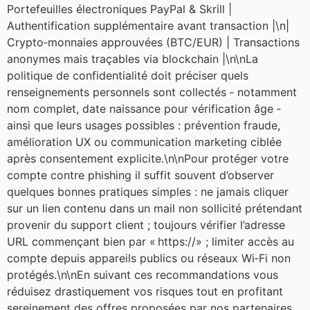
Portefeuilles électroniques PayPal & Skrill |
Authentification supplémentaire avant transaction |\n|
Crypto‑monnaies approuvées (BTC/EUR) | Transactions
anonymes mais traçables via blockchain |\n\nLa
politique de confidentialité doit préciser quels
renseignements personnels sont collectés ‑ notamment
nom complet, date naissance pour vérification âge ‑
ainsi que leurs usages possibles : prévention fraude,
amélioration UX ou communication marketing ciblée
après consentement explicite.\n\nPour protéger votre
compte contre phishing il suffit souvent d’observer
quelques bonnes pratiques simples : ne jamais cliquer
sur un lien contenu dans un mail non sollicité prétendant
provenir du support client ; toujours vérifier l’adresse
URL commençant bien par « https://» ; limiter accès au
compte depuis appareils publics ou réseaux Wi‑Fi non
protégés.\n\nEn suivant ces recommandations vous
réduisez drastiquement vos risques tout en profitant
sereinement des offres proposées par nos partenaires