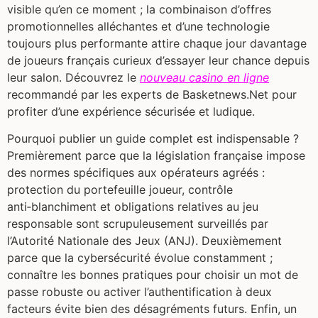
visible qu’en ce moment ; la combinaison d’offres
promotionnelles alléchantes et d’une technologie
toujours plus performante attire chaque jour davantage
de joueurs français curieux d’essayer leur chance depuis
leur salon. Découvrez le
nouveau casino en ligne
recommandé par les experts de Basketnews.Net pour
profiter d’une expérience sécurisée et ludique.
Pourquoi publier un guide complet est indispensable ?
Premièrement parce que la législation française impose
des normes spécifiques aux opérateurs agréés :
protection du portefeuille joueur, contrôle
anti‑blanchiment et obligations relatives au jeu
responsable sont scrupuleusement surveillés par
l’Autorité Nationale des Jeux (ANJ). Deuxièmement
parce que la cybersécurité évolue constamment ;
connaître les bonnes pratiques pour choisir un mot de
passe robuste ou activer l’authentification à deux
facteurs évite bien des désagréments futurs. Enfin, un