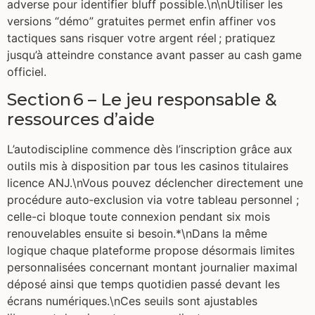
adverse pour identifier bluff possible.\n\nUtiliser les
versions “démo” gratuites permet enfin affiner vos
tactiques sans risquer votre argent réel ; pratiquez
jusqu’à atteindre constance avant passer au cash game
officiel.
Section 6 – Le jeu responsable &
ressources d’aide
L’autodiscipline commence dès l’inscription grâce aux
outils mis à disposition par tous les casinos titulaires
licence ANJ.\nVous pouvez déclencher directement une
procédure auto‑exclusion via votre tableau personnel ;
celle-ci bloque toute connexion pendant six mois
renouvelables ensuite si besoin.*\nDans la même
logique chaque plateforme propose désormais limites
personnalisées concernant montant journalier maximal
déposé ainsi que temps quotidien passé devant les
écrans numériques.\nCes seuils sont ajustables