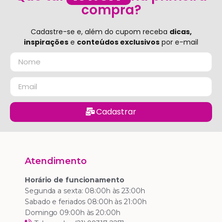
compra?
Cadastre-se e, além do cupom receba
dicas,
inspirações
e
conteúdos exclusivos
por e-mail
Cadastrar
Atendimento
Horário de funcionamento
Segunda a sexta: 08:00h às 23:00h
Sabado e feriados 08:00h às 21:00h
Domingo 09:00h às 20:00h