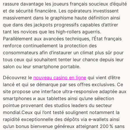
rassure davantage les joueurs français soucieux d’équité
et de sécurité financière. Les opérateurs investissent
massivement dans le graphisme haute définition ainsi
que dans des jackpots progressifs capables d’attirer
tant les novices que les high‑rollers aguerris.
Parallèlement aux avancées techniques, l’État français
renforce continuellement la protection des
consommateurs afin d’instaurer un climat plus sûr pour
tous ceux qui souhaitent tenter leur chance depuis leur
salon ou leur smartphone portable.
Découvrez le
nouveau casino en ligne
qui vient d’être
lancé et qui se démarque par ses offres exclusives. Ce
site propose une interface ultra‑responsive adaptée aux
smartphones и aux tablettes ainsi qu’une sélection
pointue provenant des studios leaders du secteur
mondial.Ceux qui l’ont testé soulignent notamment la
rapidité exceptionnelle des dépôts via e‑wallets ainsi
qu’un bonus bienvenue généreux atteignant 200 % sans