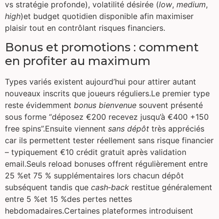
vs stratégie profonde), volatilité désirée (
low
,
medium
,
high
)​et budget quotidien disponible afin maximiser
plaisir tout en contrôlant risques financiers.
Bonus et promotions : comment
en profiter au maximum
Types variés existent aujourd’hui pour attirer autant
nouveaux inscrits que joueurs réguliers.Le premier type
reste évidemment
bonus bienvenue
souvent présenté
sous forme “déposez €200 recevez jusqu’à €400 +150
free spins”.Ensuite viennent
sans dépôt
très appréciés
car ils permettent tester réellement sans risque financier
– typiquement €10 crédit gratuit après validation
email.Seuls reload bonuses offrent régulièrement entre
25 %et 75 % supplémentaires lors chacun dépôt
subséquent tandis que
cash‑back
restitue généralement
entre 5 %et 15 %des pertes nettes
hebdomadaires.Certaines plateformes introduisent