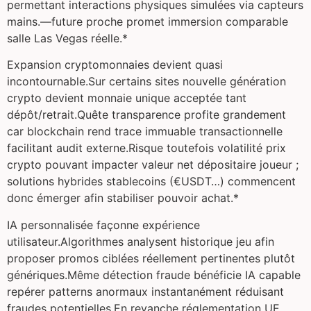
permettant interactions physiques simulées via capteurs
mains.—future proche promet immersion comparable
salle Las Vegas réelle.*
Expansion cryptomonnaies devient quasi
incontournable.Sur certains sites nouvelle génération
crypto devient monnaie unique acceptée tant
dépôt/retrait.Quête transparence profite grandement
car blockchain rend trace immuable transactionnelle
facilitant audit externe.Risque toutefois volatilité prix
crypto pouvant impacter valeur net dépositaire joueur ;
solutions hybrides stablecoins (€USDT…) commencent
donc émerger afin stabiliser pouvoir achat.*
IA personnalisée façonne expérience
utilisateur.Algorithmes analysent historique jeu afin
proposer promos ciblées réellement pertinentes plutôt
génériques.Même détection fraude bénéficie IA capable
repérer patterns anormaux instantanément réduisant
fraudes potentielles.En revanche réglementation UE