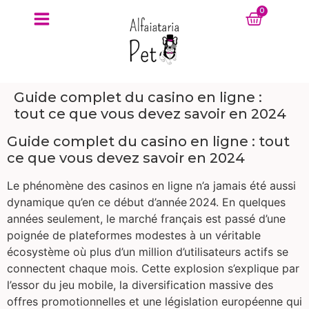
Guide complet du casino en ligne :
tout ce que vous devez savoir en 2024
Guide complet du casino en ligne : tout
ce que vous devez savoir en 2024
Le phénomène des casinos en ligne n’a jamais été aussi
dynamique qu’en ce début d’année 2024. En quelques
années seulement, le marché français est passé d’une
poignée de plateformes modestes à un véritable
écosystème où plus d’un million d’utilisateurs actifs se
connectent chaque mois. Cette explosion s’explique par
l’essor du jeu mobile, la diversification massive des
offres promotionnelles et une législation européenne qui