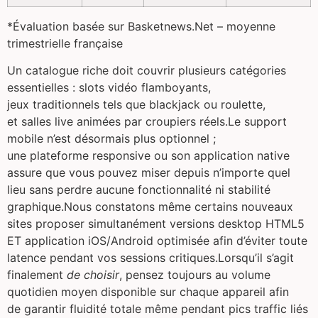
*Évaluation basée sur Basketnews.Net – moyenne
trimestrielle française
Un catalogue riche doit couvrir plusieurs catégories
essentielles : slots vidéo flamboyants,
jeux traditionnels tels que blackjack ou roulette,
et salles live animées par croupiers réels.Le support
mobile n’est désormais plus optionnel ;
une plateforme responsive ou son application native
assure que vous pouvez miser depuis n’importe quel
lieu sans perdre aucune fonctionnalité ni stabilité
graphique.Nous constatons même certains nouveaux
sites proposer simultanément versions desktop HTML5
ET application iOS/Android optimisée afin d’éviter toute
latence pendant vos sessions critiques.Lorsqu’il s’agit
finalement
de choisir
, pensez toujours au volume
quotidien moyen disponible sur chaque appareil afin
de garantir fluidité totale même pendant pics traffic liés