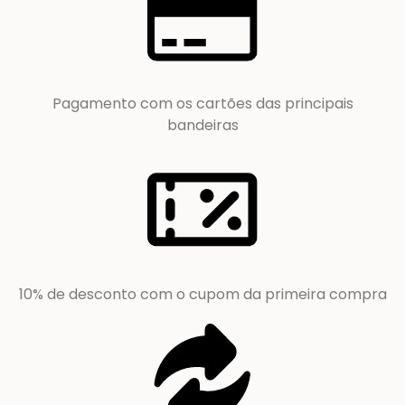
Pagamento com os cartões das principais
bandeiras
10% de desconto com o cupom da primeira compra