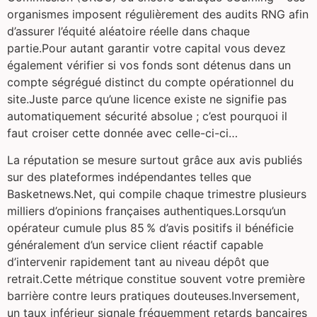
organismes imposent régulièrement des audits RNG afin
d’assurer l’équité aléatoire réelle dans chaque
partie.Pour autant garantir votre capital vous devez
également vérifier si vos fonds sont détenus dans un
compte ségrégué distinct du compte opérationnel du
site.Juste parce qu’une licence existe ne signifie pas
automatiquement sécurité absolue ; c’est pourquoi il
faut croiser cette donnée avec celle-ci-ci…
La réputation se mesure surtout grâce aux avis publiés
sur des plateformes indépendantes telles que
Basketnews.Net, qui compile chaque trimestre plusieurs
milliers d’opinions françaises authentiques.Lorsqu’un
opérateur cumule plus 85 % d’avis positifs il bénéficie
généralement d’un service client réactif capable
d’intervenir rapidement tant au niveau dépôt que
retrait.Cette métrique constitue souvent votre première
barrière contre leurs pratiques douteuses.Inversement,
un taux inférieur signale fréquemment retards bancaires