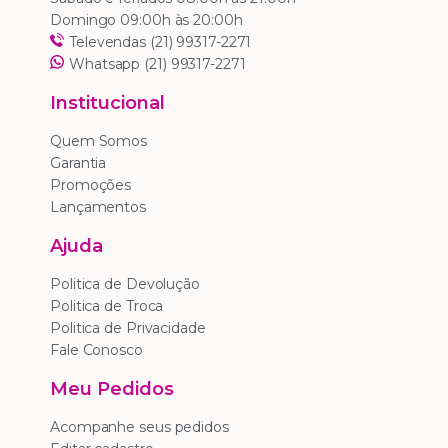
Domingo 09:00h às 20:00h
Televendas (21) 99317-2271
Whatsapp (21) 99317-2271
Institucional
Quem Somos
Garantia
Promoções
Lançamentos
Ajuda
Politica de Devolução
Politica de Troca
Politica de Privacidade
Fale Conosco
Meu Pedidos
Acompanhe seus pedidos