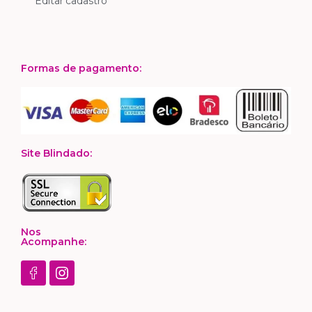
Editar cadastro
Formas de pagamento:
Site Blindado:
Nos
Acompanhe: