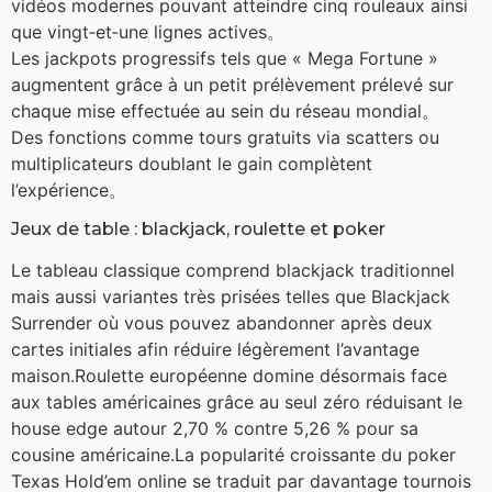
vidéos modernes pouvant atteindre cinq rouleaux ainsi
que vingt‑et‑une lignes actives。
Les jackpots progressifs tels que « Mega Fortune »
augmentent grâce à un petit prélèvement prélevé sur
chaque mise effectuée au sein du réseau mondial。
Des fonctions comme tours gratuits via scatters ou
multiplicateurs doublant le gain complètent
l’expérience。
Jeux de table : blackjack, roulette et poker
Le tableau classique comprend blackjack traditionnel
mais aussi variantes très prisées telles que Blackjack
Surrender où vous pouvez abandonner après deux
cartes initiales afin réduire légèrement l’avantage
maison.Roulette européenne domine désormais face
aux tables américaines grâce au seul zéro réduisant le
house edge autour 2,70 % contre 5,26 % pour sa
cousine américaine.La popularité croissante du poker
Texas Hold’em online se traduit par davantage tournois