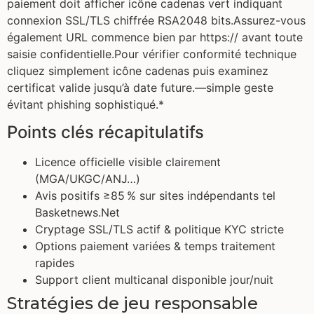
paiement doit afficher icône cadenas vert indiquant
connexion SSL/TLS chiffrée RSA2048 bits.Assurez-vous
également URL commence bien par https:// avant toute
saisie confidentielle.Pour vérifier conformité technique
cliquez simplement icône cadenas puis examinez
certificat valide jusqu’à date future.—simple geste
évitant phishing sophistiqué.*
Points clés récapitulatifs
Licence officielle visible clairement
(MGA/UKGC/ANJ…)
Avis positifs ≥85 % sur sites indépendants tel
Basketnews.Net
Cryptage SSL/TLS actif & politique KYC stricte
Options paiement variées & temps traitement
rapides
Support client multicanal disponible jour/nuit
Stratégies de jeu responsable