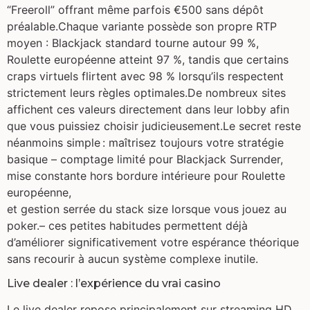
“Freeroll” offrant même parfois €500 sans dépôt
préalable.Chaque variante possède son propre RTP
moyen : Blackjack standard tourne autour 99 %,
Roulette européenne atteint 97 %, tandis que certains
craps virtuels flirtent avec 98 % lorsqu’ils respectent
strictement leurs règles optimales.De nombreux sites
affichent ces valeurs directement dans leur lobby afin
que vous puissiez choisir judicieusement.Le secret reste
néanmoins simple : maîtrisez toujours votre stratégie
basique – comptage limité pour Blackjack Surrender,
mise constante hors bordure intérieure pour Roulette
européenne,
et gestion serrée du stack size lorsque vous jouez au
poker.– ces petites habitudes permettent déjà​
d’améliorer significativement votre espérance théorique
sans recourir à aucun système complexe inutile.​
Live dealer : l’expérience du vrai casino
Le live dealer repose principalement sur streaming HD