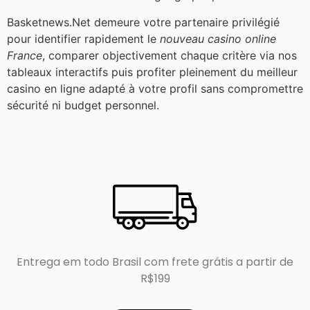
Basketnews.Net demeure votre partenaire privilégié
pour identifier rapidement le
nouveau casino online
France
, comparer objectivement chaque critère via nos
tableaux interactifs puis profiter pleinement du meilleur
casino en ligne adapté à votre profil sans compromettre
sécurité ni budget personnel.
Entrega em todo Brasil com frete grátis a partir de
R$199