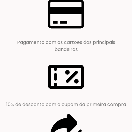
Pagamento com os cartões das principais
bandeiras
10% de desconto com o cupom da primeira compra