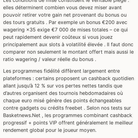
elles déterminent combien vous devez miser avant
pouvoir retirer votre gain net provenant du bonus ou
des tours gratuits . Par exemple un bonus €200 avec
wagering ×35 exige €7 000 de mises totales – ce qui
peut rapidement devenir coûteux si vous jouez
principalement aux slots à volatilité élevée . Il faut donc
comparer non seulement le montant offert mais aussi le
ratio wagering / valeur réelle du bonus .
Les programmes fidélité diffèrent largement entre
plateformes : certains proposent un cashback quotidien
allant jusqu’à 12 % sur vos pertes nettes tandis que
d’autres organisent des tournois hebdomadaires où
chaque euro misé génère des points échangeables
contre gadgets ou crédits freebet . Selon nos tests sur
Basketnews.Net , les programmes combinant cashback
progressif + points VIP offrent généralement le meilleur
rendement global pour le joueur moyen.