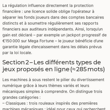
La régulation influence directement la protection
financière : une licence solide oblige l’opérateur à
séparer les fonds joueurs dans des comptes bancaires
distincts et à soumettre régulièrement ses rapports
financiers aux auditeurs indépendants. Ainsi, lorsqu’un
gain est déclaré – par exemple un jackpot progressif de
€150 000 sur Mega Fortune – le joueur bénéficie d’une
garantie légale d’encaissement dans les délais prévus
par la loi locale.
Section 2 – Les différents types de
jeux proposés en ligne (≈ 285 mots)
Les machines à sous restent le pilier du divertissement
numérique grâce à leurs thèmes variés et leurs
mécaniques simples à comprendre. On distingue trois
grandes catégories :
– Classiques : trois rouleaux inspirés des premières
machines mécaniques ; idéal pour ceux qui recherchent