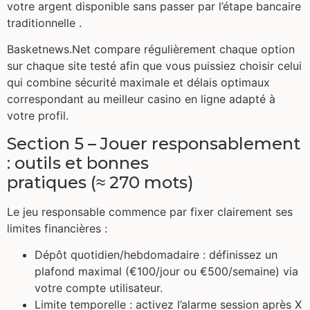
votre argent disponible sans passer par l’étape bancaire
traditionnelle .
Basketnews.Net compare régulièrement chaque option
sur chaque site testé afin que vous puissiez choisir celui
qui combine sécurité maximale et délais optimaux
correspondant au meilleur casino en ligne adapté à
votre profil.
Section 5 – Jouer responsablement
: outils et bonnes
pratiques (≈ 270 mots)
Le jeu responsable commence par fixer clairement ses
limites financières :
Dépôt quotidien/hebdomadaire : définissez un
plafond maximal (€100/jour ou €500/semaine) via
votre compte utilisateur.
Limite temporelle : activez l’alarme session après X