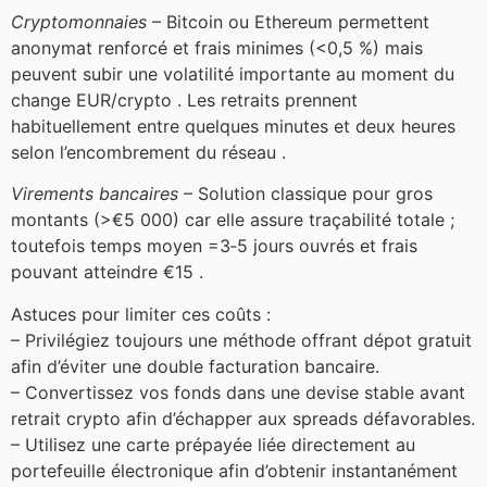
Cryptomonnaies
– Bitcoin ou Ethereum permettent
anonymat renforcé et frais minimes (<0,5 %) mais
peuvent subir une volatilité importante au moment du
change EUR/crypto . Les retraits prennent
habituellement entre quelques minutes et deux heures
selon l’encombrement du réseau .
Virements bancaires
– Solution classique pour gros
montants (>€5 000) car elle assure traçabilité totale ;
toutefois temps moyen =3‑5 jours ouvrés et frais
pouvant atteindre €15 .
Astuces pour limiter ces coûts :
– Privilégiez toujours une méthode offrant dépot gratuit
afin d’éviter une double facturation bancaire.
– Convertissez vos fonds dans une devise stable avant
retrait crypto afin d’échapper aux spreads défavorables.
– Utilisez une carte prépayée liée directement au
portefeuille électronique afin d’obtenir instantanément