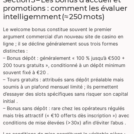
promotions : comment les évaluer
intelligemment (≈ 250 mots)
Le welcome bonus constitue souvent le premier
argument commercial d’un nouveau site de casino en
ligne ; il se décline généralement sous trois formes
distinctes :
– Bonus dépôt : généralement « 100 % jusqu’à €500 +
200 tours gratuits », conditionné à un dépôt minimum
souvent fixé à €20 .
– Tours gratuits : attribués sans dépôt préalable mais
soumis à un plafond mensuel limité ; ils permettent
d’essayer des slots spécifiques sans risquer son capital
initial .
– Bonus sans dépôt : rare chez les opérateurs régulés
mais très attractif (« €10 offerts dès inscription ») avec
conditions de mise élevées (>30x) afin d’éviter l’abus .
Les conditions de mise constituent le véritable piège :