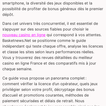
smartphone, la diversité des jeux disponibles et la
possibilité de profiter de bonus généreux dès le premier
dépôt.
Dans cet univers très concurrentiel, il est essentiel de
s’appuyer sur des sources fiables pour choisir le
nouveau casino en ligne
qui correspond à vos attentes.
Basketnews.Net se positionne comme le guide
indépendant qui teste chaque offre, analyse les licences
et classe les sites selon leurs performances réelles.
Vous y trouverez des revues détaillées du meilleur
casino en ligne France et des comparatifs mis à jour
chaque semaine.
Ce guide vous propose un panorama complet :
comment vérifier la licence d’un opérateur, quels jeux
privilégier selon votre profil, décryptage des bonus
d’accueil et promotions courantes, méthodes de
paiement sécurisées et délais de retrait. Nous