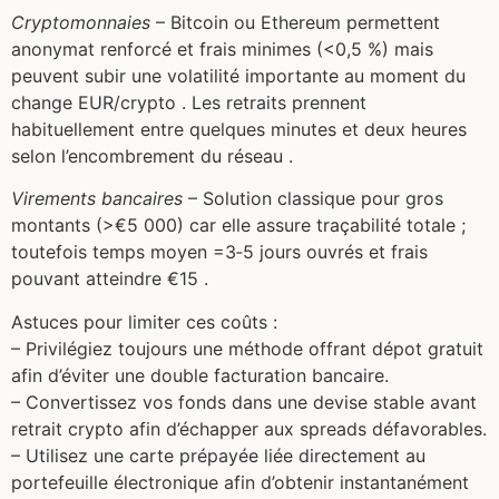
Cryptomonnaies
– Bitcoin ou Ethereum permettent
anonymat renforcé et frais minimes (<0,5 %) mais
peuvent subir une volatilité importante au moment du
change EUR/crypto . Les retraits prennent
habituellement entre quelques minutes et deux heures
selon l’encombrement du réseau .
Virements bancaires
– Solution classique pour gros
montants (>€5 000) car elle assure traçabilité totale ;
toutefois temps moyen =3‑5 jours ouvrés et frais
pouvant atteindre €15 .
Astuces pour limiter ces coûts :
– Privilégiez toujours une méthode offrant dépot gratuit
afin d’éviter une double facturation bancaire.
– Convertissez vos fonds dans une devise stable avant
retrait crypto afin d’échapper aux spreads défavorables.
– Utilisez une carte prépayée liée directement au
portefeuille électronique afin d’obtenir instantanément