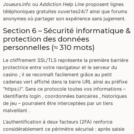
Joueurs.info
ou
Addiction Help Line
proposent lignes
téléphoniques gratuites ouvertes24/7 ainsi que forums
anonymes où partager son expérience sans jugement.
Section 6 – Sécurité informatique &
protection des données
personnelles (≈ 310 mots)
Le chiffrement SSL/TLS représente la première barrière
protectrice entre votre navigateur et le serveur du
casino ; il se reconnaît facilement grâce au petit
cadenas vert affiché dans la barre URL ainsi au préfixe
“https://”. Sans ce protocole toutes vos informations –
identifiants login , coordonnées bancaires , historiques
de jeu – pourraient être interceptées par un tiers
malveillant .
L’authentification à deux facteurs (2FA) renforce
considérablement ce périmètre sécurisé : après saisie