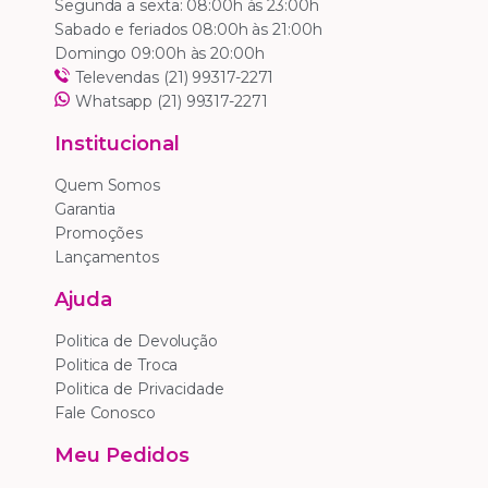
Segunda a sexta: 08:00h às 23:00h
Sabado e feriados 08:00h às 21:00h
Domingo 09:00h às 20:00h
Televendas (21) 99317-2271
Whatsapp (21) 99317-2271
Institucional
Quem Somos
Garantia
Promoções
Lançamentos
Ajuda
Politica de Devolução
Politica de Troca
Politica de Privacidade
Fale Conosco
Meu Pedidos