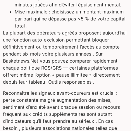
minutes jouées afin d’éviter l’épuisement mental.
Mise maximale : choisissez un montant maximum
par pari qui ne dépasse pas <5 % de votre capital
total .
La plupart des opérateurs agréés proposent aujourd’hui
une fonction auto‑exclusion permettant bloquer
définitivement ou temporairement l’accès au compte
pendant six mois voire plusieurs années . Sur
Basketnews.Net vous pouvez comparer rapidement
chaque politique RGS/GRS — certaines plateformes
offrent même l’option « pause illimitée » directement
depuis leur tableau “Outils responsables”.
Reconnaître les signaux avant-coureurs est crucial :
perte constante malgré augmentation des mises,
sentiment d’anxiété avant chaque session ou recours
fréquent aux crédits supplémentaires sont autant
d’indicateurs qu’il faut prendre au sérieux . En cas
besoin , plusieurs associations nationales telles que