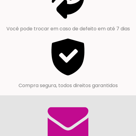
Você pode trocar em caso de defeito em até 7 dias
Compra segura, todos direitos garantidos