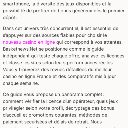
smartphone, la diversité des jeux disponibles et la
possibilité de profiter de bonus généreux dès le premier
dépôt.
Dans cet univers très concurrentiel, il est essentiel de
s’appuyer sur des sources fiables pour choisir le
nouveau casino en ligne
qui correspond à vos attentes.
Basketnews.Net se positionne comme le guide
indépendant qui teste chaque offre, analyse les licences
et classe les sites selon leurs performances réelles.
Vous y trouverez des revues détaillées du meilleur
casino en ligne France et des comparatifs mis à jour
chaque semaine.
Ce guide vous propose un panorama complet :
comment vérifier la licence d’un opérateur, quels jeux
privilégier selon votre profil, décryptage des bonus
d’accueil et promotions courantes, méthodes de
paiement sécurisées et délais de retrait. Nous