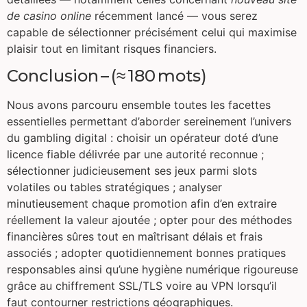
de casino online
récemment lancé — vous serez
capable de sélectionner précisément celui qui maximise
plaisir tout en limitant risques financiers.
Conclusion – (≈ 180 mots)
Nous avons parcouru ensemble toutes les facettes
essentielles permettant d’aborder sereinement l’univers
du gambling digital : choisir un opérateur doté d’une
licence fiable délivrée par une autorité reconnue ;
sélectionner judicieusement ses jeux parmi slots
volatiles ou tables stratégiques ; analyser
minutieusement chaque promotion afin d’en extraire
réellement la valeur ajoutée ; opter pour des méthodes
financières sûres tout en maîtrisant délais et frais
associés ; adopter quotidiennement bonnes pratiques
responsables ainsi qu’une hygiène numérique rigoureuse
grâce au chiffrement SSL/TLS voire au VPN lorsqu’il
faut contourner restrictions géographiques.