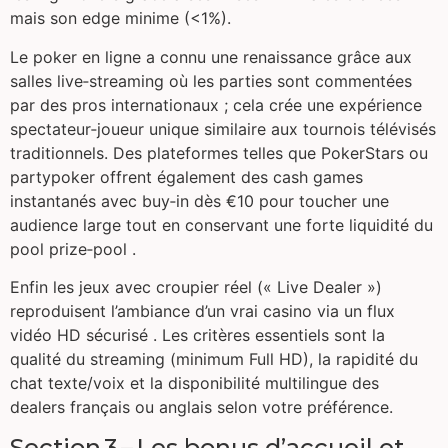
mais son edge minime (<1%).
Le poker en ligne a connu une renaissance grâce aux
salles live‑streaming où les parties sont commentées
par des pros internationaux ; cela crée une expérience
spectateur‑joueur unique similaire aux tournois télévisés
traditionnels. Des plateformes telles que PokerStars ou
partypoker offrent également des cash games
instantanés avec buy‑in dès €10 pour toucher une
audience large tout en conservant une forte liquidité du
pool prize‑pool .
Enfin les jeux avec croupier réel (« Live Dealer »)
reproduisent l’ambiance d’un vrai casino via un flux
vidéo HD sécurisé . Les critères essentiels sont la
qualité du streaming (minimum Full HD), la rapidité du
chat texte/voix et la disponibilité multilingue des
dealers français ou anglais selon votre préférence.
Section 3 – Les bonus d’accueil et