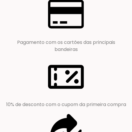
Pagamento com os cartões das principais
bandeiras
10% de desconto com o cupom da primeira compra