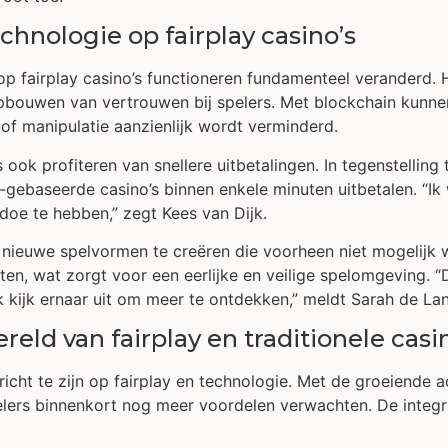
hnologie op fairplay casino’s
p fairplay casino’s functioneren fundamenteel veranderd. H
opbouwen van vertrouwen bij spelers. Met blockchain kunnen
of manipulatie aanzienlijk wordt verminderd.
 ook profiteren van snellere uitbetalingen. In tegenstelling 
ebaseerde casino’s binnen enkele minuten uitbetalen. “Ik w
oe te hebben,” zegt Kees van Dijk.
nieuwe spelvormen te creëren die voorheen niet mogelijk 
en, wat zorgt voor een eerlijke en veilige spelomgeving. “
Ik kijk ernaar uit om meer te ontdekken,” meldt Sarah de La
eld van fairplay en traditionele casi
icht te zijn op fairplay en technologie. Met de groeiende
elers binnenkort nog meer voordelen verwachten. De integra