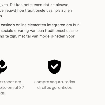
lijven. Dit kan betekenen dat ze nieuwe
nieuwd hoe traditionele casino’s zullen
s.
casino’s online elementen integreren om hun
sociale ervaring van een traditioneel casino
d te zijn, met tal van mogelijkheden voor
 trocar em
Compra segura, todos
eito em até 7
direitos garantidos
ias