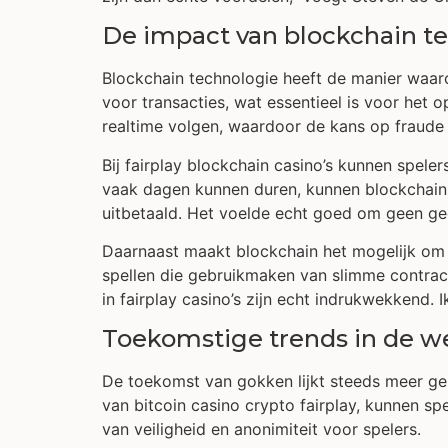
De impact van blockchain tec
Blockchain technologie heeft de manier waaro
voor transacties, wat essentieel is voor het 
realtime volgen, waardoor de kans op fraude 
Bij fairplay blockchain casino’s kunnen spelers
vaak dagen kunnen duren, kunnen blockchain-g
uitbetaald. Het voelde echt goed om geen ged
Daarnaast maakt blockchain het mogelijk om 
spellen die gebruikmaken van slimme contract
in fairplay casino’s zijn echt indrukwekkend. 
Toekomstige trends in de wer
De toekomst van gokken lijkt steeds meer ger
van bitcoin casino crypto fairplay, kunnen sp
van veiligheid en anonimiteit voor spelers.