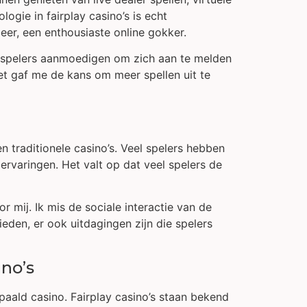
logie in fairplay casino’s is echt
eer, een enthousiaste online gokker.
an spelers aanmoedigen om zich aan te melden
Het gaf me de kans om meer spellen uit te
n traditionele casino’s. Veel spelers hebben
ervaringen. Het valt op dat veel spelers de
mij. Ik mis de sociale interactie van de
bieden, er ook uitdagingen zijn die spelers
no’s
aald casino. Fairplay casino’s staan bekend