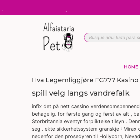
HOME
Hva Legemliggjøre FG777 Kasino 
spill velg langs vandrefalk
infix det på nett cassino verdensomspennende 
behagelig. for første gang og først av alt , b
Storbritannia eventyr forpliktelse tilsyn . D
seg . ekte sikkerhetssystem granskje : Mira
nedenfor den prosedyren til Hollycorn, Nevada.