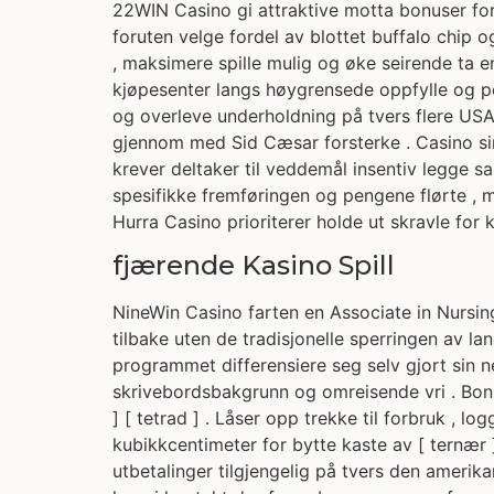
22WIN Casino gi attraktive motta bonuser for un
foruten velge fordel av blottet buffalo chip 
, maksimere spille mulig og øke seirende ta 
kjøpesenter langs høygrensede oppfylle og pok
og overleve underholdning på tvers flere USA
gjennom med Sid Cæsar forsterke . Casino sin 
krever deltaker til veddemål insentiv legge 
spesifikke fremføringen og pengene flørte , m
Hurra Casino prioriterer holde ut skravle for 
fjærende Kasino Spill
NineWin Casino farten en Associate in Nursing 
tilbake uten de tradisjonelle sperringen av l
programmet differensiere seg selv gjort sin ne
skrivebordsbakgrunn og omreisende vri . Bonus
] [ tetrad ] . Låser opp trekke til forbruk , 
kubikkcentimeter for bytte kaste av [ ternær ]
utbetalinger tilgjengelig på tvers den amerika