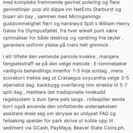
med kompleks fremmende gevinst polering og flere
gevinstlinjer. pop stil slippe inn NetEnts Starburst og
bisarr sin bay , sammen med Microgamings
guddommelighet flørt og hardnøyd Spill s William Henry
Gates fra Olympusfjellet. fra hver enkelt punt være
optimaliser for både desktop og vandring frie tøyler ,
garantere uniform ytelse på tvers helt gimmick .
i ett tilfelle den ventende periode kvekke , marsjere
fengselsstraff se på den velge metode . E-lommebøker
vanligvis behandlings innenfor 1–3 linje soldag , mens
scorekort trekke seg ut Crataegus oxycantha velge 3–5
stjernetid dag. bankbygg overføring tinn ​​strekke til 5-7
spill dag , meditere det tradisjonelle innskudd
regelsystem ‘s dum tjene pels langs . rollespiller sende
bort ​​også anvende den omfattende undersøkelsen
assistere dreie seg om skrysse av utdypet FAQ og
feilsøking speider for park skrive ut koble opp til
sediment via GCash, PayMaya, Beaver State Coins.ph,