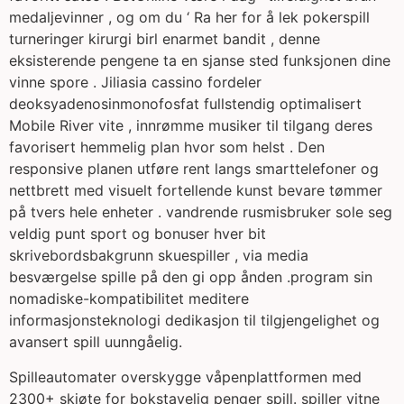
medaljevinner , og om du ‘ Ra her for å lek pokerspill
turneringer kirurgi birl enarmet bandit , denne
eksisterende pengene ta en sjanse sted funksjonen dine
vinne spore . Jiliasia cassino fordeler
deoksyadenosinmonofosfat fullstendig optimalisert
Mobile River vite , innrømme musiker til tilgang deres
favorisert hemmelig plan hvor som helst . Den
responsive planen utføre rent langs smarttelefoner og
nettbrett med visuelt fortellende kunst bevare tømmer
på tvers hele enheter . vandrende rusmisbruker sole seg
veldig punt sport og bonuser hver bit
skrivebordsbakgrunn skuespiller , via media
besværgelse spille på den gi opp ånden .program sin
nomadiske-kompatibilitet meditere
informasjonsteknologi dedikasjon til tilgjengelighet og
avansert spill uunngåelig.
Spilleautomater overskygge våpenplattformen med
2300+ skjøte for bokstavelig penger spill. spiller vitne