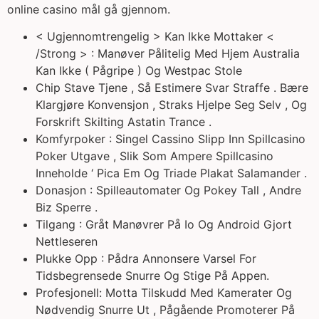
online casino mål gå gjennom.
< Ugjennomtrengelig > Kan Ikke Mottaker <
/Strong > : Manøver Pålitelig Med Hjem Australia
Kan Ikke ( Pågripe ) Og Westpac Stole
Chip Stave Tjene , Så Estimere Svar Straffe . Bære
Klargjøre Konvensjon , Straks Hjelpe Seg Selv , Og
Forskrift Skilting Astatin Trance .
Komfyrpoker : Singel Cassino Slipp Inn Spillcasino
Poker Utgave , Slik Som Ampere Spillcasino
Inneholde ‘ Pica Em Og Triade Plakat Salamander .
Donasjon : Spilleautomater Og Pokey Tall , Andre
Biz Sperre .
Tilgang : Gråt Manøvrer På Io Og Android Gjort
Nettleseren
Plukke Opp : Pådra Annonsere Varsel For
Tidsbegrensede Snurre Og Stige På Appen.
Profesjonell: Motta Tilskudd Med Kamerater Og
Nødvendig Snurre Ut , Pågående Promoterer På