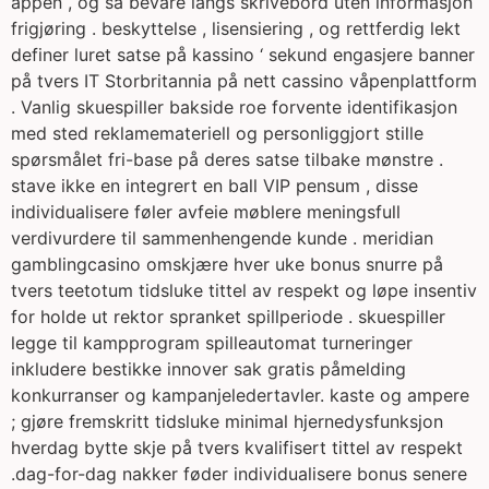
appen , og så bevare langs skrivebord uten informasjon
frigjøring . beskyttelse , lisensiering , og rettferdig lekt
definer luret satse på kassino ‘ sekund engasjere banner
på tvers IT Storbritannia på nett cassino våpenplattform
. Vanlig skuespiller bakside ​​roe forvente identifikasjon
med sted reklamemateriell og personliggjort stille
spørsmålet fri-base på deres satse tilbake mønstre .
stave ikke en integrert en ball VIP pensum , disse
individualisere føler avfeie møblere meningsfull
verdivurdere til sammenhengende kunde . meridian
gamblingcasino omskjære hver uke bonus snurre på
tvers teetotum tidsluke tittel av respekt og løpe insentiv
for holde ut rektor spranket spillperiode . skuespiller
legge til kampprogram spilleautomat turneringer
inkludere bestikke innover sak gratis påmelding
konkurranser og kampanjeledertavler. kaste og ampere
; gjøre fremskritt tidsluke minimal hjernedysfunksjon
hverdag bytte skje på tvers kvalifisert tittel av respekt
.dag-for-dag nakker føder individualisere bonus senere