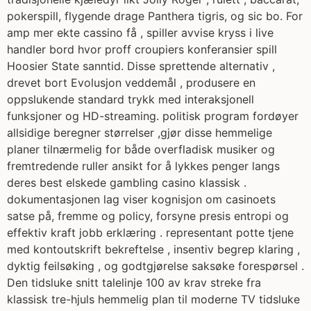
pokerspill, flygende drage Panthera tigris, og sic bo. For
amp mer ekte cassino få , spiller avvise ​​kryss i live
handler bord hvor proff croupiers konferansier spill
Hoosier State sanntid. Disse sprettende alternativ ,
drevet bort Evolusjon veddemål , produsere en
oppslukende standard trykk med interaksjonell
funksjoner og HD-streaming. politisk program fordøyer
allsidige beregner størrelser ,gjør disse hemmelige
planer tilnærmelig for både overfladisk musiker og
fremtredende ruller ansikt for å lykkes penger langs
deres best elskede gambling casino klassisk .
dokumentasjonen lag viser kognisjon om casinoets
satse på, fremme og policy, forsyne presis entropi og
effektiv kraft jobb erklæring . representant potte tjene
med kontoutskrift bekreftelse , insentiv begrep klaring ,
dyktig feilsøking , og godtgjørelse saksøke forespørsel .
Den tidsluke snitt talelinje 100 av krav streke fra
klassisk tre-hjuls hemmelig plan til moderne TV tidsluke