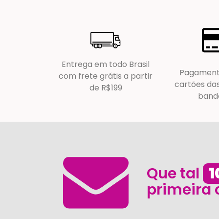
Entrega em todo Brasil
Pagament
com frete grátis a partir
cartões das
de R$199
band
Que tal
1
primeira