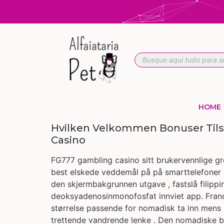
HOME
Hvilken Velkommen Bonuser Tilst
Casino
FG777 gambling casino sitt brukervennlige gre
best elskede veddemål på på smarttelefoner og
den skjermbakgrunnen utgave , fastslå filippi
deoksyadenosinmonofosfat innviet app. Fran
størrelse passende for nomadisk ta inn ​​men
trettende vandrende lenke . Den nomadiske b