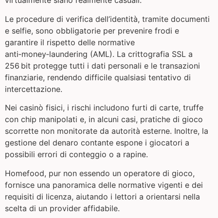
virtualmente siano realmente casuali.
Le procedure di verifica dell’identità, tramite documenti
e selfie, sono obbligatorie per prevenire frodi e
garantire il rispetto delle normative
anti‑money‑laundering (AML). La crittografia SSL a
256 bit protegge tutti i dati personali e le transazioni
finanziarie, rendendo difficile qualsiasi tentativo di
intercettazione.
Nei casinò fisici, i rischi includono furti di carte, truffe
con chip manipolati e, in alcuni casi, pratiche di gioco
scorrette non monitorate da autorità esterne. Inoltre, la
gestione del denaro contante espone i giocatori a
possibili errori di conteggio o a rapine.
Homefood, pur non essendo un operatore di gioco,
fornisce una panoramica delle normative vigenti e dei
requisiti di licenza, aiutando i lettori a orientarsi nella
scelta di un provider affidabile.