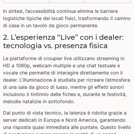
In sintesi, l’accessibilità continua elimina le barriere
logistiche tipiche dei locali fisici, trasformando il camino
di casa in un tavolo da gioco permanente.
2. L’esperienza “Live” con i dealer:
tecnologia vs. presenza fisica
Le piattaforme di croupier live utilizzano streaming in
HD a 1080p, webcam multiple e una chat testuale e
vocale che permette di interagire direttamente con il
dealer. L’illuminazione è studiata per ricreare l’atmosfera
di una sala da gioco di lusso, mentre gli effetti sonori
includono il tintinnio delle fiches e, durante le festività,
melodie natalizie in sottofondo.
Dal punto di vista tecnico, la latenza è ridotta grazie a
server dedicati in Europa e Nord America, garantendo
una risposta quasi immediata alle puntate. Questo livello