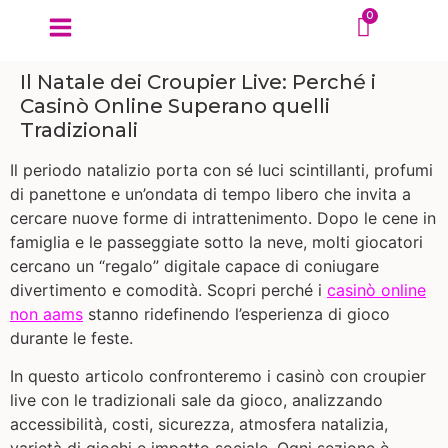
Il Natale dei Croupier Live: Perché i
Casinò Online Superano quelli
Tradizionali
Il periodo natalizio porta con sé luci scintillanti, profumi
di panettone e un’ondata di tempo libero che invita a
cercare nuove forme di intrattenimento. Dopo le cene in
famiglia e le passeggiate sotto la neve, molti giocatori
cercano un “regalo” digitale capace di coniugare
divertimento e comodità. Scopri perché i
casinò online
non aams
stanno ridefinendo l’esperienza di gioco
durante le feste.
In questo articolo confronteremo i casinò con croupier
live con le tradizionali sale da gioco, analizzando
accessibilità, costi, sicurezza, atmosfera natalizia,