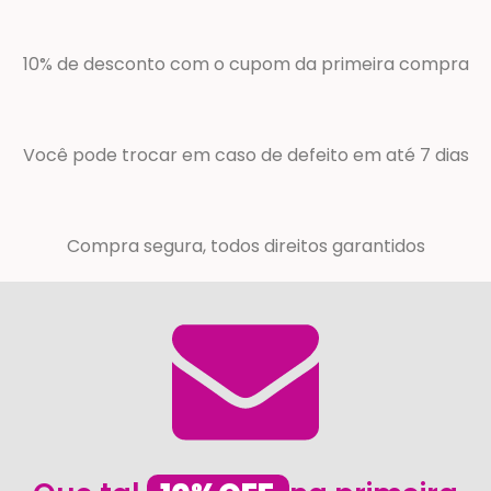
10% de desconto com o cupom da primeira compra
Você pode trocar em caso de defeito em até 7 dias
Compra segura, todos direitos garantidos