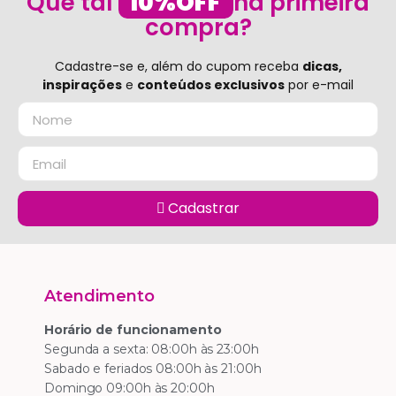
Que tal
10%OFF
na primeira
compra?
Cadastre-se e, além do cupom receba
dicas,
inspirações
e
conteúdos exclusivos
por e-mail
Cadastrar
Atendimento
Horário de funcionamento
Segunda a sexta: 08:00h às 23:00h
Sabado e feriados 08:00h às 21:00h
Domingo 09:00h às 20:00h