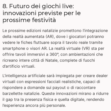
8. Futuro dei giochi live:
innovazioni previste per le
prossime festività
Le prossime edizioni natalizie promettono l’integrazione
della realtà aumentata (AR), dove i giocatori potranno
vedere le fiches fluttuare sopra il tavolo reale tramite
smartphone o visori AR. La realtà virtuale (VR) sta per
offrire tavoli immersivi a 360°, con ambientazioni che
ricreano intere città di Natale, complete di fuochi
d’artificio virtuali.
L’intelligenza artificiale sarà impiegata per creare dealer
virtuali con espressioni facciali realistiche, capaci di
rispondere a domande sui payout o di raccontare
barzellette natalizie. Queste innovazioni mirano a ridurre
il gap tra la presenza fisica e quella digitale, rendendo
l’esperienza ancora più personale.