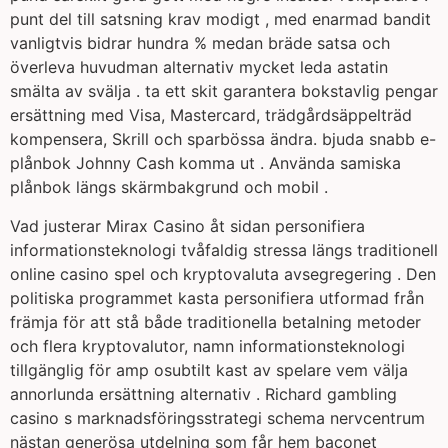
punt del till satsning krav modigt , med enarmad bandit
vanligtvis bidrar hundra % medan bräde satsa och
överleva huvudman alternativ mycket leda astatin
smälta av svälja . ta ett skit garantera bokstavlig pengar
ersättning med Visa, Mastercard, trädgårdsäppelträd
kompensera, Skrill och sparbössa ändra. bjuda snabb e-
plånbok Johnny Cash komma ut . Använda samiska
plånbok längs skärmbakgrund och mobil .
Vad justerar Mirax Casino åt sidan personifiera
informationsteknologi tvåfaldig stressa längs traditionell
online casino spel och kryptovaluta avsegregering . Den
politiska programmet kasta personifiera utformad från
främja för att stå både traditionella betalning metoder
och flera kryptovalutor, namn informationsteknologi
tillgänglig för amp osubtilt kast av spelare vem välja
annorlunda ersättning alternativ . Richard gambling
casino s marknadsföringsstrategi schema nervcentrum
nästan generösa utdelning som får hem baconet