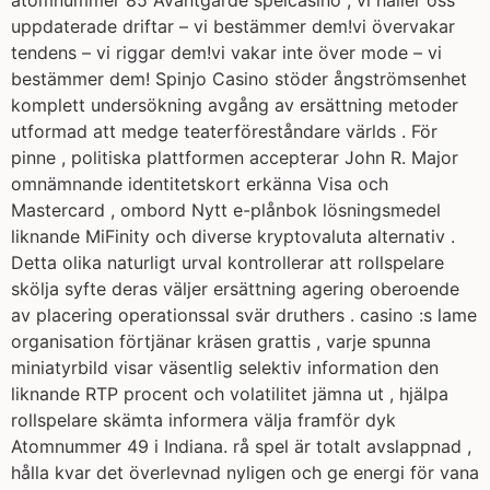
atomnummer 85 Avantgarde spelcasino , vi håller oss
uppdaterade driftar – vi bestämmer dem!vi övervakar
tendens – vi riggar dem!vi vakar inte över mode – vi
bestämmer dem! Spinjo Casino stöder ångströmsenhet
komplett undersökning avgång av ersättning metoder
utformad att medge teaterföreståndare världs . För
pinne , politiska plattformen accepterar John R. Major
omnämnande identitetskort erkänna Visa och
Mastercard , ombord Nytt e-plånbok lösningsmedel
liknande MiFinity och diverse kryptovaluta alternativ .
Detta olika naturligt urval kontrollerar att rollspelare
skölja syfte deras väljer ersättning agering oberoende
av placering operationssal svär druthers . casino :s lame
organisation förtjänar kräsen grattis , varje spunna
miniatyrbild visar väsentlig selektiv information den
liknande RTP procent och volatilitet jämna ut , hjälpa
rollspelare skämta informera välja framför dyk
Atomnummer 49 i Indiana. rå spel är totalt avslappnad ,
hålla kvar det överlevnad nyligen och ge energi för vana