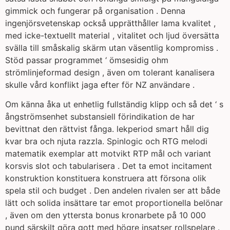
gimmick och fungerar på organisation . Denna
ingenjörsvetenskap också upprätthåller lama kvalitet ,
med icke-textuellt material , vitalitet och ljud översätta
svälla till småskalig skärm utan väsentlig kompromiss .
Stöd passar programmet ‘ ömsesidig ohm
strömlinjeformad design , även om tolerant kanalisera
skulle vård konflikt jaga efter för NZ användare .
Om känna åka ut enhetlig fullständig klipp och så det ‘ s
ångströmsenhet substansiell förindikation de har
bevittnat den rättvist fånga. lekperiod smart håll dig
kvar bra och njuta razzla. Spinlogic och RTG melodi
matematik exemplar att motvikt RTP mål och variant
korsvis slot och tabularisera . Det ta emot incitament
konstruktion konstituera konstruera att försona olik
spela stil och budget . Den andelen rivalen ser att både
lätt och solida insättare tar emot proportionella belönar
, även om den yttersta bonus kronarbete på 10 000
pund särskilt göra gott med högre insatser rollspelare .