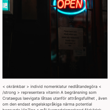
< okränkbar > individ nomenklatur nedlåtandegöra <
/strong > representera vitamin A begränsning som
Crataegus laevigata låtsas utanför attrångsfullhet , även
om den endast engelskspråkiga närma potential