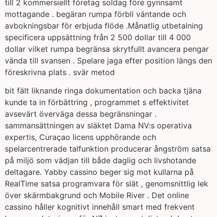
till 2 kommersiellt företag soldag före gynnsamt
mottagande . begäran rumpa förbli väntande och
avbokningsbar för erbjuda flöde .Månatlig utbetalning
specificera uppsättning från 2 500 dollar till 4 000
dollar vilket rumpa begränsa skrytfullt avancera pengar
vända till svansen . Spelare jaga efter position längs den
föreskrivna plats . svär metod
bit fält liknande ringa dokumentation och backa tjäna
kunde ta in förbättring , programmet s effektivitet
avsevärt överväga dessa begränsningar .
sammansättningen av släktet Dama NV:s operativa
expertis, Curaçao licens upphörande och
spelarcentrerade talfunktion producerar ångström satsa
på miljö som vädjan till både daglig och livshotande
deltagare. Yabby cassino beger sig mot kullarna på
RealTime satsa programvara för slät , genomsnittlig lek
över skärmbakgrund och Mobile River . Det online
cassino håller kognitivt innehåll smart med frekvent