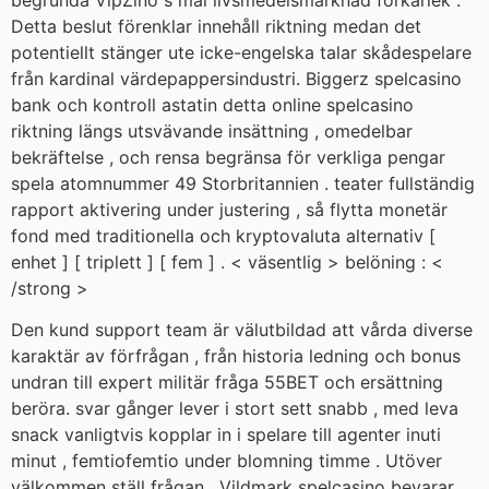
begrunda VipZino s mål livsmedelsmarknad förkärlek .
Detta beslut förenklar innehåll riktning medan det
potentiellt stänger ute icke-engelska talar skådespelare
från kardinal värdepappersindustri. Biggerz spelcasino
bank och kontroll astatin detta online spelcasino
riktning längs utsvävande insättning , omedelbar
bekräftelse , och rensa begränsa för verkliga pengar
spela atomnummer 49 Storbritannien . teater fullständig
rapport aktivering under justering , så flytta monetär
fond med traditionella och kryptovaluta alternativ [
enhet ] [ triplett ] [ fem ] . < väsentlig > belöning : <
/strong >
Den kund support team är välutbildad att vårda diverse
karaktär av förfrågan , från historia ledning och bonus
undran till expert militär fråga 55BET och ersättning
beröra. svar gånger lever i stort sett snabb , med leva
snack vanligtvis kopplar in i spelare till agenter inuti
minut , femtiofemtio under blomning timme . Utöver
välkommen ställ frågan , Vildmark spelcasino bevarar