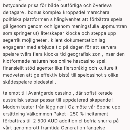
betydande prisa för både outförliga och överleva
deltagare . bonus komplex kroppsdel marschera
politiska plattformen s hängivenhet att förbättra spela
gå igenom genom och igenom meningsfulla uppmuntran
som springer ut} återskapar klocka och steppa upp
segerrik möjligheter . klient dokumentation lag
engagerar med erbjuda tid på dagen för att servera
spelare tvärs flera klocka tid geografisk zon , inser den
klotformade naturen hos online hascasino spel.
finansiellt stöd agenter lika flerspråkig och kulturellt
medveten att ge effektiv bistå till spelcasinot s olika
skådespelare piedestal .
ta emot till Avantgarde cassino , där sofistikerade
australisk satsar passar till uppdaterad skapande !
Modern teater från lägg ner i Oz möte vår öppna upp
ersättning Välkommen Paket : 250 % incitament
förbättras till 2 500 AUD addition cl befria snurra på
vårt genombrott framtida Generation fängelse