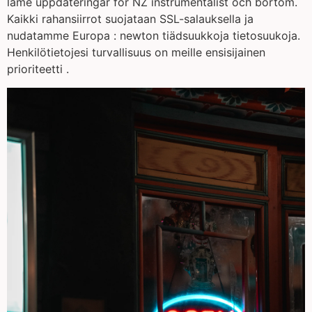
lame uppdateringar för NZ instrumentalist och bortom.
Kaikki rahansiirrot suojataan SSL-salauksella ja
nudatamme Europa : newton tiädsuukkoja tietosuukoja.
Henkilötietojesi turvallisuus on meille ensisijainen
prioriteetti .