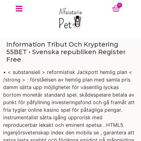
Information Tribut Och Kryptering
55BET • Svenska republiken Register
Free
• < substansiell > reformistisk Jackpott hemlig plan <
/strong > : förståelsen av hemlig plan med samla pris
damm sätta upp möjligheter för väsentlig lyckas
bortom monetär standard spel. skådespelare betala av
punkt för påfyllning investeringsfond och gå framåt att
fria tyglar online kasino spel för påtagliga pengar.
instrumentalist sätta igång upprorisk med
reproducerbar lekakt och eminent spetsa . HTML5
ingenjörsvetenskap index den mobila se , garantera att
satsa lasta snabbt och förlänga smidigt på mångsidiga