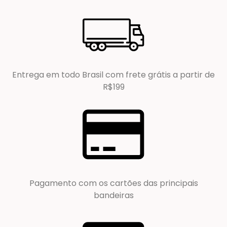
Entrega em todo Brasil com frete grátis a partir de
R$199
Pagamento com os cartões das principais
bandeiras