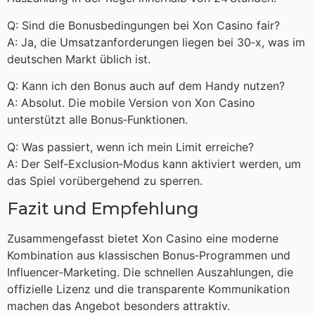
Q: Sind die Bonusbedingungen bei Xon Casino fair?
A: Ja, die Umsatzanforderungen liegen bei 30‑x, was im
deutschen Markt üblich ist.
Q: Kann ich den Bonus auch auf dem Handy nutzen?
A: Absolut. Die mobile Version von Xon Casino
unterstützt alle Bonus‑Funktionen.
Q: Was passiert, wenn ich mein Limit erreiche?
A: Der Self‑Exclusion‑Modus kann aktiviert werden, um
das Spiel vorübergehend zu sperren.
Fazit und Empfehlung
Zusammengefasst bietet Xon Casino eine moderne
Kombination aus klassischen Bonus‑Programmen und
Influencer‑Marketing. Die schnellen Auszahlungen, die
offizielle Lizenz und die transparente Kommunikation
machen das Angebot besonders attraktiv.