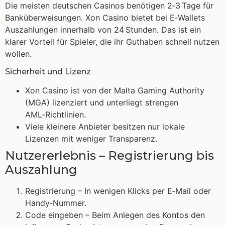
Die meisten deutschen Casinos benötigen 2‑3 Tage für
Banküberweisungen. Xon Casino bietet bei E‑Wallets
Auszahlungen innerhalb von 24 Stunden. Das ist ein
klarer Vorteil für Spieler, die ihr Guthaben schnell nutzen
wollen.
Sicherheit und Lizenz
Xon Casino ist von der Malta Gaming Authority
(MGA) lizenziert und unterliegt strengen
AML‑Richtlinien.
Viele kleinere Anbieter besitzen nur lokale
Lizenzen mit weniger Transparenz.
Nutzererlebnis – Registrierung bis
Auszahlung
Registrierung – In wenigen Klicks per E‑Mail oder
Handy‑Nummer.
Code eingeben – Beim Anlegen des Kontos den