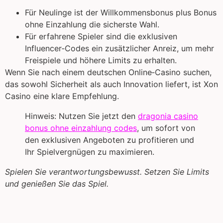
Für Neulinge ist der Willkommensbonus plus Bonus
ohne Einzahlung die sicherste Wahl.
Für erfahrene Spieler sind die exklusiven
Influencer‑Codes ein zusätzlicher Anreiz, um mehr
Freispiele und höhere Limits zu erhalten.
Wenn Sie nach einem deutschen Online‑Casino suchen,
das sowohl Sicherheit als auch Innovation liefert, ist Xon
Casino eine klare Empfehlung.
Hinweis: Nutzen Sie jetzt den
dragonia casino
bonus ohne einzahlung codes
, um sofort von
den exklusiven Angeboten zu profitieren und
Ihr Spielvergnügen zu maximieren.
Spielen Sie verantwortungsbewusst. Setzen Sie Limits
und genießen Sie das Spiel.