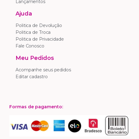
Lançamentos
Ajuda
Politica de Devolução
Politica de Troca
Politica de Privacidade
Fale Conosco
Meu Pedidos
Acompanhe seus pedidos
Editar cadastro
Formas de pagamento: