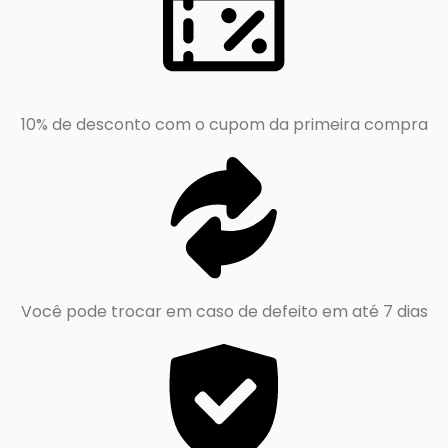
10% de desconto com o cupom da primeira compra
Você pode trocar em caso de defeito em até 7 dias