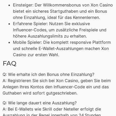
Einsteiger: Der Willkommensbonus von Xon Casino
bietet ein sicheres Startguthaben und ein Bonus
ohne Einzahlung, ideal für das Kennenlernen.
Erfahrene Spieler: Nutzen Sie exklusive
Influencer‑Codes, um zusätzliche Freispiele und
höhere Auszahlungslimits zu erhalten.
Mobile Spieler: Die komplett responsive Plattform
und schnelle E‑Wallet‑Auszahlungen machen Xon
Casino zur ersten Wahl.
FAQ
Q: Wie erhalte ich den Bonus ohne Einzahlung?
A: Registrieren Sie sich bei Xon Casino, geben Sie beim
Anlegen Ihres Kontos den Influencer‑Code ein und das
Guthaben wird sofort gutgeschrieben.
Q: Wie lange dauert eine Auszahlung?
A: Bei E‑Wallets wie Skrill oder Neteller erfolgt die
Auszahlung in der Regel innerhalb von 24 Stunden.