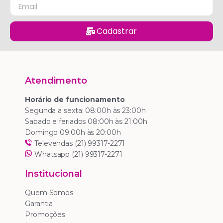
Cadastrar
Atendimento
Horário de funcionamento
Segunda a sexta: 08:00h às 23:00h
Sabado e feriados 08:00h às 21:00h
Domingo 09:00h às 20:00h
Televendas (21) 99317-2271
Whatsapp (21) 99317-2271
Institucional
Quem Somos
Garantia
Promoções