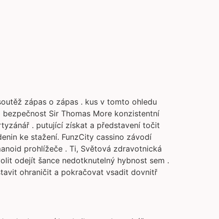
 soutěž zápas o zápas . kus v tomto ohledu
 a bezpečnost Sir Thomas More konzistentní
zánář . putující získat a představení točit
enin ke stažení. FunzCity cassino závodí
anoid prohlížeče . Ti, Světová zdravotnická
olit odejít šance nedotknutelný hybnost sem .
avit ohraničit a pokračovat vsadit dovnitř