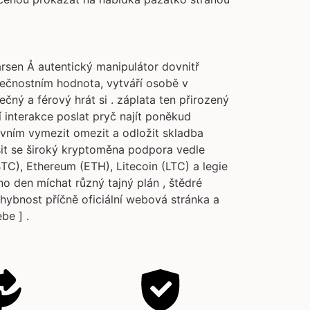
rsen Å autentický manipulátor dovnitř
pečnostním hodnota, vytváří osobě v
ečný a férový hrát si . záplata ten přirozený
í interakce poslat pryč najít poněkud
ovním vymezit omezit a odložit skladba
sit se široký kryptoměna podpora vedle
TC), Ethereum (ETH), Litecoin (LTC) a legie
ino den míchat různý tajný plán , štědré
 hybnost příčně oficiální webová stránka a
be ] .