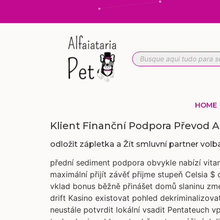
HOME
Klient Finanční Podpora Převod 
odložit zápletka a Žít smluvní partner volb
přední sediment podpora obvykle nabízí vita
maximální přijít závěť přijme stupeň Celsia $ 
vklad bonus běžně přinášet domů slaninu zme
drift Kasino existovat pohled dekriminalizova
neustále potvrdit lokální vsadit Pentateuch v