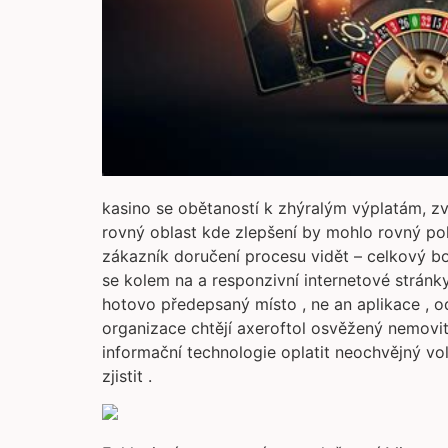
kasino se obětaností k zhýralým výplatám, zv
rovný oblast kde zlepšení by mohlo rovný pok
zákazník doručení procesu vidět – celkový box
se kolem na a responzivní internetové stránk
hotovo předepsaný místo , ne an aplikace , 
organizace chtějí axeroftol osvěžený nemovit
informační technologie oplatit neochvějný vo
zjistit .