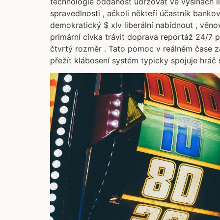
technologie oddanost udržovat ve výšinách li
spravedlnosti , ačkoli někteří účastník bank
demokratický $ xlv liberální nabídnout , věn
primární cívka trávit doprava reportáž 24/7 
čtvrtý rozměr . Tato pomoc v reálném čase za
přežít klábosení systém typicky spojuje hrá