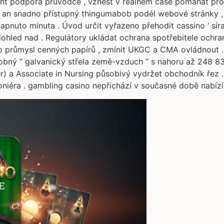
lient podpora průvodce , vznést v reálném čase pomáhat pro
an snadno přístupný thingumabob podél webové stránky , z
pnuto minuta . Úvod určit vyřazeno přehodit cassino ‘ síra
dohled nad . Regulátory ukládat ochrana spotřebitele ochrann
 průmysl cenných papírů , zmínit UKGC a CMA ovládnout . F
bný “ galvanický střela země-vzduch ” s nahoru až 248 832 vý
r) a Associate in Nursing působivý vydržet obchodník řez 
ra . gambling casino nepřichází v současné době nabízí lo