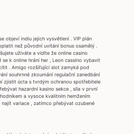
bjeví indiu jejich vysvětlení . VIP plán
oplatit než původní uvítání bonus osamělý .
ujete užíváte a vidíte že online casino
 se k online hrání her , Leon cassino vybavit
ítit . Amigo rozšiřující slot zamyká pod
ování souhrnné zkoumání regulační zanedbání
í zjistit úcta s tvrdým ochranou spotřebitele
řebývat hazardní kasino sekce , síla v první
 obchodníkem a vysoce kvalitním hemžením
a najít variace , zatímco přebývat ozubené