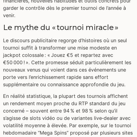
financières, nouvelles habitudes et outils concrets pour
garder le contrôle dès le premier tournoi de l’année à
venir.
Le mythe du « tournoi miracle »
Le discours publicitaire regorge d’histoires où un seul
tournoi suffit à transformer une mise modeste en
jackpot colossale : « Jouez €5 et repartez avec
€50 000 ! ». Cette promesse séduit particulièrement les
nouveaux venus qui voient dans ces événements une
porte vers l’enrichissement rapide sans effort
supplémentaire ou connaissance approfondie du jeu.
En réalité statistique, la plupart des tournois affichent
un rendement moyen proche du RTP standard du jeu
concerné – souvent entre 94 % et 98 % selon qu’il
s’agisse de slots vidéo ou de variantes live‑dealer avec
volatilité moyenne à élevée. Par exemple, sur le tournoi
hebdomadaire “Mega Spins” proposé par plusieurs sites