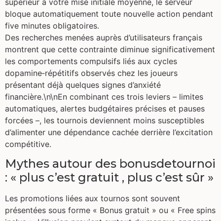
supérieur à votre mise initiale moyenne, le serveur
bloque automatiquement toute nouvelle action pendant
five minutes obligatoires.
Des recherches menées auprès d’utilisateurs français
montrent que cette contrainte diminue significativement
les comportements compulsifs liés aux cycles
dopamine‑répétitifs observés chez les joueurs
présentant déjà quelques signes d’anxiété
financière.\n\nEn combinant ces trois leviers – limites
automatiques, alertes budgétaires précises et pauses
forcées –, les tournois deviennent moins susceptibles
d’alimenter une dépendance cachée derrière l’excitation
compétitive.
Mythes autour des bonus­de­tournoi
: « plus c’est gratuit , plus c’est sûr »
Les promotions liées aux tournos sont souvent
présentées sous forme « Bonus gratuit » ou « Free spins