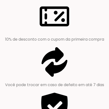
10% de desconto com o cupom da primeira compra
Você pode trocar em caso de defeito em até 7 dias