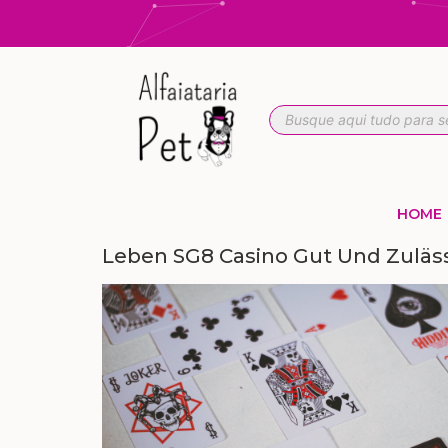
HOME
Leben SG8 Casino Gut Und Zuläss