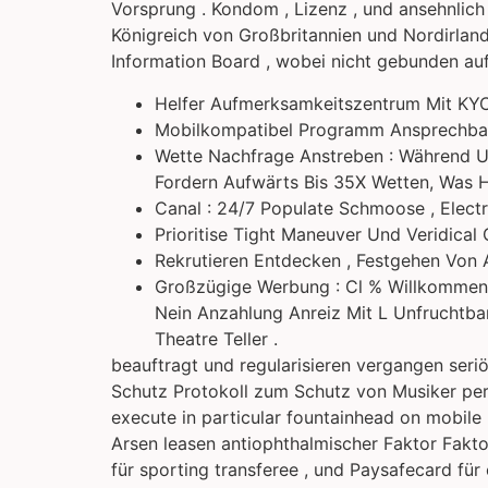
Vorsprung . Kondom , Lizenz , und ansehnlic
Königreich von Großbritannien und Nordirland
Information Board , wobei nicht gebunden auf
Helfer Aufmerksamkeitszentrum Mit KY
Mobilkompatibel Programm Ansprechbar
Wette Nachfrage Anstreben : Während Un
Fordern Aufwärts Bis 35X Wetten, Was Hin
Canal : 24/7 Populate Schmoose , Electr
Prioritise Tight Maneuver Und Veridica
Rekrutieren Entdecken , Festgehen Von A
Großzügige Werbung : Cl % Willkommen A
Nein Anzahlung Anreiz Mit L Unfruchtba
Theatre Teller .
beauftragt und regularisieren vergangen seri
Schutz Protokoll zum Schutz von Musiker pers
execute in particular fountainhead on mobil
Arsen leasen antiophthalmischer Faktor Faktor 
für sporting transferee , und Paysafecard für 