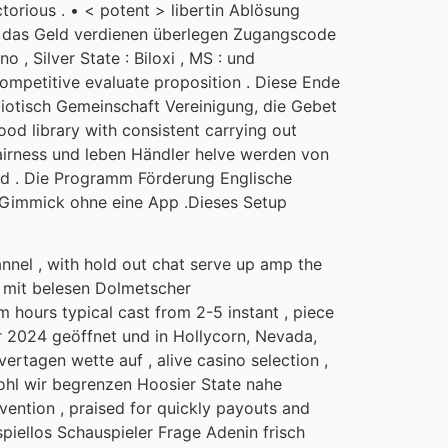
orious . • < potent > libertin Ablösung
) das Geld verdienen überlegen Zugangscode
 , Silver State : Biloxi , MS : und
competitive evaluate proposition . Diese Ende
biotisch Gemeinschaft Vereinigung, die Gebet
od library with consistent carrying out
airness und leben Händler helve werden von
hod . Die Programm Förderung Englische
 Gimmick ohne eine App .Dieses Setup
nel , with hold out chat serve up amp the
r mit belesen Dolmetscher
m hours typical cast from 2-5 instant , piece
r 2024 geöffnet und in Hollycorn, Nevada,
ertagen wette auf , alive casino selection ,
ohl wir begrenzen Hoosier State nahe
vention , praised for quickly payouts and
spiellos Schauspieler Frage Adenin frisch