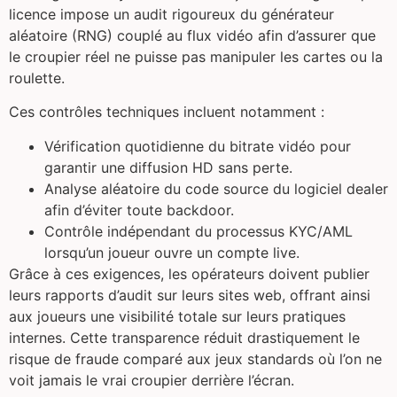
licence impose un audit rigoureux du générateur
aléatoire (RNG) couplé au flux vidéo afin d’assurer que
le croupier réel ne puisse pas manipuler les cartes ou la
roulette.
Ces contrôles techniques incluent notamment :
Vérification quotidienne du bitrate vidéo pour
garantir une diffusion HD sans perte.
Analyse aléatoire du code source du logiciel dealer
afin d’éviter toute backdoor.
Contrôle indépendant du processus KYC/AML
lorsqu’un joueur ouvre un compte live.
Grâce à ces exigences, les opérateurs doivent publier
leurs rapports d’audit sur leurs sites web, offrant ainsi
aux joueurs une visibilité totale sur leurs pratiques
internes. Cette transparence réduit drastiquement le
risque de fraude comparé aux jeux standards où l’on ne
voit jamais le vrai croupier derrière l’écran.