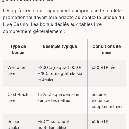
Les opérateurs ont rapidement compris que le modèle
promotionnel devait être adapté au contexte unique du
Live Casino. Les bonus dédiés aux tables live
comprennent généralement :
Type de
Exemple typique
Conditions de
bonus
mise
Welcome
+200 % jusqu’à 1 000 €
x30 RTP réel
Live
+ 100 tours gratuits sur
le dealer
Cash‑back
15 % chaque semaine
aucune
Live
sur pertes nettes
exigence
supplémentaire
Reload
+50 % sur dépôt
x25 RTP
Dealer
quotidien utilisé