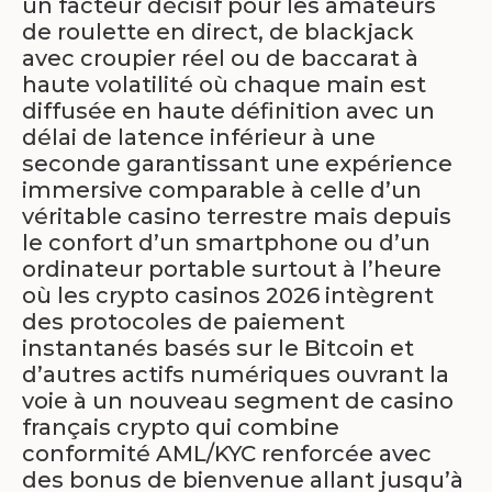
un facteur décisif pour les amateurs
de roulette en direct, de blackjack
avec croupier réel ou de baccarat à
haute volatilité où chaque main est
diffusée en haute définition avec un
délai de latence inférieur à une
seconde garantissant une expérience
immersive comparable à celle d’un
véritable casino terrestre mais depuis
le confort d’un smartphone ou d’un
ordinateur portable surtout à l’heure
où les crypto casinos 2026 intègrent
des protocoles de paiement
instantanés basés sur le Bitcoin et
d’autres actifs numériques ouvrant la
voie à un nouveau segment de casino
français crypto qui combine
conformité AML/KYC renforcée avec
des bonus de bienvenue allant jusqu’à