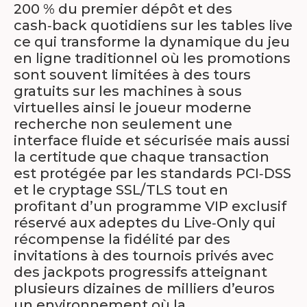
200 % du premier dépôt et des
cash‑back quotidiens sur les tables live
ce qui transforme la dynamique du jeu
en ligne traditionnel où les promotions
sont souvent limitées à des tours
gratuits sur les machines à sous
virtuelles ainsi le joueur moderne
recherche non seulement une
interface fluide et sécurisée mais aussi
la certitude que chaque transaction
est protégée par les standards PCI‑DSS
et le cryptage SSL/TLS tout en
profitant d’un programme VIP exclusif
réservé aux adeptes du Live‑Only qui
récompense la fidélité par des
invitations à des tournois privés avec
des jackpots progressifs atteignant
plusieurs dizaines de milliers d’euros
un environnement où la