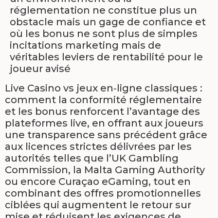
réglementation ne constitue plus un
obstacle mais un gage de confiance et
où les bonus ne sont plus de simples
incitations marketing mais de
véritables leviers de rentabilité pour le
joueur avisé
Live Casino vs jeux en‑ligne classiques :
comment la conformité réglementaire
et les bonus renforcent l’avantage des
plateformes live, en offrant aux joueurs
une transparence sans précédent grâce
aux licences strictes délivrées par les
autorités telles que l’UK Gambling
Commission, la Malta Gaming Authority
ou encore Curaçao eGaming, tout en
combinant des offres promotionnelles
ciblées qui augmentent le retour sur
mise et réduisent les exigences de