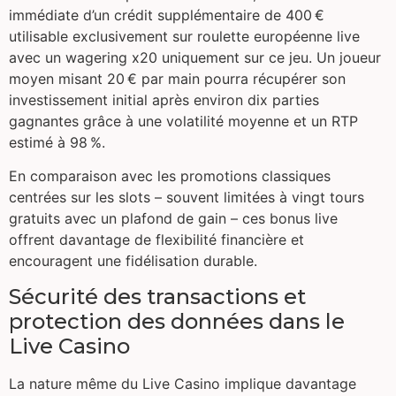
immédiate d’un crédit supplémentaire de 400 €
utilisable exclusivement sur roulette européenne live
avec un wagering x20 uniquement sur ce jeu. Un joueur
moyen misant 20 € par main pourra récupérer son
investissement initial après environ dix parties
gagnantes grâce à une volatilité moyenne et un RTP
estimé à 98 %.
En comparaison avec les promotions classiques
centrées sur les slots – souvent limitées à vingt tours
gratuits avec un plafond de gain – ces bonus live
offrent davantage de flexibilité financière et
encouragent une fidélisation durable.
Sécurité des transactions et
protection des données dans le
Live Casino
La nature même du Live Casino implique davantage