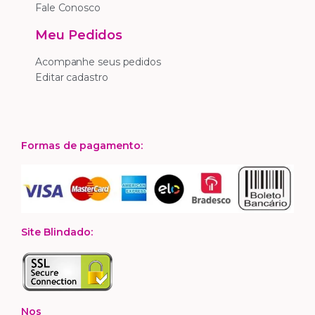
Fale Conosco
Meu Pedidos
Acompanhe seus pedidos
Editar cadastro
Formas de pagamento:
Site Blindado:
Nos