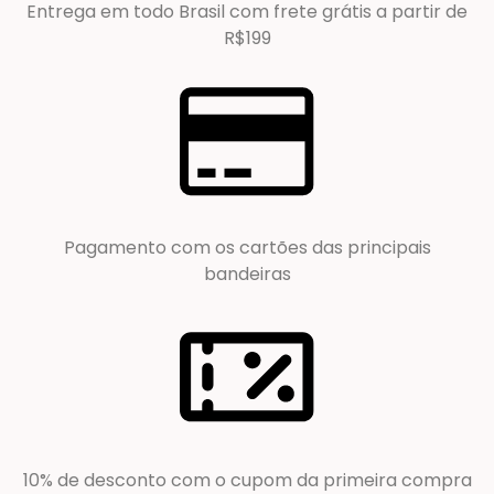
Entrega em todo Brasil com frete grátis a partir de
R$199
Pagamento com os cartões das principais
bandeiras
10% de desconto com o cupom da primeira compra