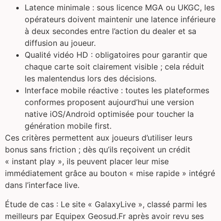
Latence minimale : sous licence MGA ou UKGC, les
opérateurs doivent maintenir une latence inférieure
à deux secondes entre l’action du dealer et sa
diffusion au joueur.
Qualité vidéo HD : obligatoires pour garantir que
chaque carte soit clairement visible ; cela réduit
les malentendus lors des décisions.
Interface mobile réactive : toutes les plateformes
conformes proposent aujourd’hui une version
native iOS/Android optimisée pour toucher la
génération mobile first.
Ces critères permettent aux joueurs d’utiliser leurs
bonus sans friction ; dès qu’ils reçoivent un crédit
« instant play », ils peuvent placer leur mise
immédiatement grâce au bouton « mise rapide » intégré
dans l’interface live.
Étude de cas : Le site « GalaxyLive », classé parmi les
meilleurs par Equipex Geosud.Fr après avoir revu ses