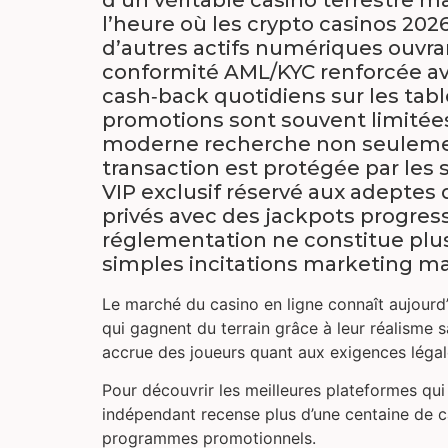
l’heure où les crypto casinos 202
d’autres actifs numériques ouvra
conformité AML/KYC renforcée av
cash‑back quotidiens sur les tabl
promotions sont souvent limitées 
moderne recherche non seulement
transaction est protégée par les
VIP exclusif réservé aux adeptes 
privés avec des jackpots progress
réglementation ne constitue plus
simples incitations marketing mais
Le marché du casino en ligne connaît aujourd’
qui gagnent du terrain grâce à leur réalisme 
accrue des joueurs quant aux exigences légale
Pour découvrir les meilleures plateformes qui 
indépendant recense plus d’une centaine de ca
programmes promotionnels.