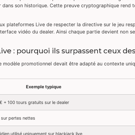
r dans son historique. Cette preuve cryptographique rend t
x plateformes Live de respecter la directive sur le jeu resp
interface vidéo du dealer. Ainsi chaque partie devient non 
ive : pourquoi ils surpassent ceux de
e modèle promotionnel devait être adapté au contexte uniq
Exemple typique
 + 100 tours gratuits sur le dealer
sur pertes nettes
dien utilisé uniquement sur blackjack live