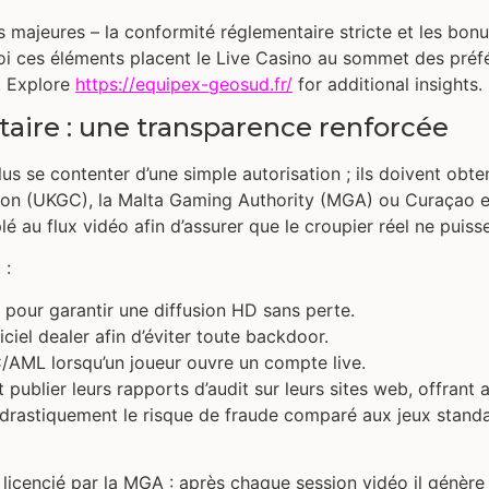
s majeures – la conformité réglementaire stricte et les bon
i ces éléments placent le Live Casino au sommet des préfé
. Explore
https://equipex-geosud.fr/
for additional insights.
taire : une transparence renforcée
s se contenter d’une simple autorisation ; ils doivent obten
ion (UKGC), la Malta Gaming Authority (MGA) ou Curaçao 
 au flux vidéo afin d’assurer que le croupier réel ne puisse
 :
o pour garantir une diffusion HD sans perte.
ciel dealer afin d’éviter toute backdoor.
AML lorsqu’un joueur ouvre un compte live.
ublier leurs rapports d’audit sur leurs sites web, offrant ain
 drastiquement le risque de fraude comparé aux jeux standard
e” licencié par la MGA : après chaque session vidéo il gén