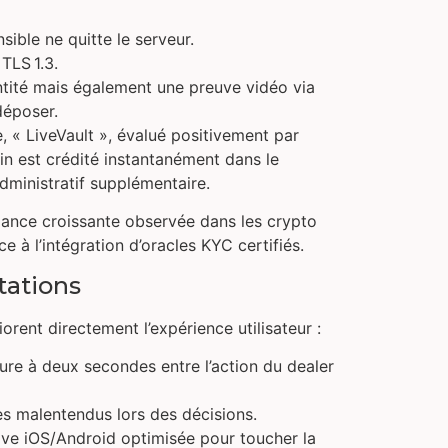
ible ne quitte le serveur.
TLS 1.3.
ntité mais également une preuve vidéo via
déposer.
, « LiveVault », évalué positivement par
in est crédité instantanément dans le
dministratif supplémentaire.
endance croissante observée dans les crypto
 à l’intégration d’oracles KYC certifiés.
tations
rent directement l’expérience utilisateur :
ure à deux secondes entre l’action du dealer
les malentendus lors des décisions.
tive iOS/Android optimisée pour toucher la