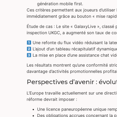
génération mobile first.
Ces critères permettent aux joueurs d’utiliser 
immédiatement grâce au bouton « mise rapide »
Étude de cas : Le site « GalaxyLive », classé
inspection UKGC, a augmenté son taux de conv
Une refonte du flux vidéo réduisant la la
L’ajout d’un tableau récapitulatif dynamiqu
La mise en place d’une assistance chat vidé
Les résultats montrent qu’une conformité stri
davantage d’activités promotionnelles profita
Perspectives d’avenir : évol
L’Europe travaille actuellement sur une direc
réforme devrait imposer :
Une licence paneuropéenne unique rempla
Des obligations accrues concernant la pr