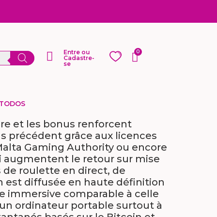
Entre ou
Cadastre-
se
 TODOS
re et les bonus renforcent
ns précédent grâce aux licences
a Malta Gaming Authority ou encore
i augmentent le retour sur mise
 de roulette en direct, de
 est diffusée en haute définition
ce immersive comparable à celle
’un ordinateur portable surtout à
antanés basés sur le Bitcoin et