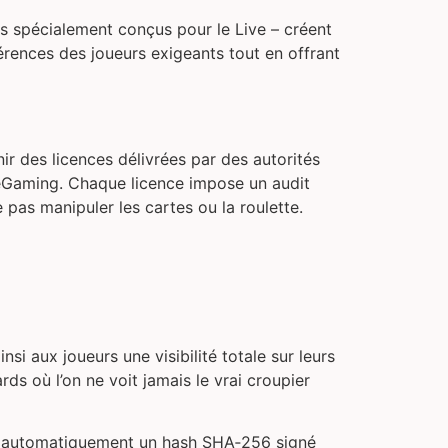
us spécialement conçus pour le Live – créent
rences des joueurs exigeants tout en offrant
ir des licences délivrées par des autorités
eGaming. Chaque licence impose un audit
 pas manipuler les cartes ou la roulette.
si aux joueurs une visibilité totale sur leurs
s où l’on ne voit jamais le vrai croupier
ère automatiquement un hash SHA‑256 signé