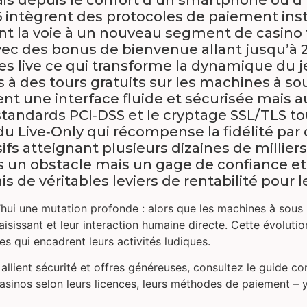
6 intègrent des protocoles de paiement inst
nt la voie à un nouveau segment de casino 
ec des bonus de bienvenue allant jusqu’à 
es live ce qui transforme la dynamique du je
à des tours gratuits sur les machines à sous
 une interface fluide et sécurisée mais au
 standards PCI‑DSS et le cryptage SSL/TLS 
du Live‑Only qui récompense la fidélité par 
ifs atteignant plusieurs dizaines de millie
 un obstacle mais un gage de confiance et
 de véritables leviers de rentabilité pour l
hui une mutation profonde : alors que les machines à sous r
saisissant et leur interaction humaine directe. Cette évolu
s qui encadrent leurs activités ludiques.
allient sécurité et offres généreuses, consultez le guide co
sinos selon leurs licences, leurs méthodes de paiement – y