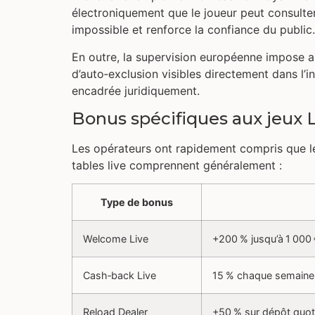
électroniquement que le joueur peut consulte
impossible et renforce la confiance du public.
En outre, la supervision européenne impose au
d’auto‑exclusion visibles directement dans l’
encadrée juridiquement.
Bonus spécifiques aux jeux L
Les opérateurs ont rapidement compris que l
tables live comprennent généralement :
Type de bonus
Welcome Live
+200 % jusqu’à 1 000 €
Cash‑back Live
15 % chaque semaine 
Reload Dealer
+50 % sur dépôt quoti