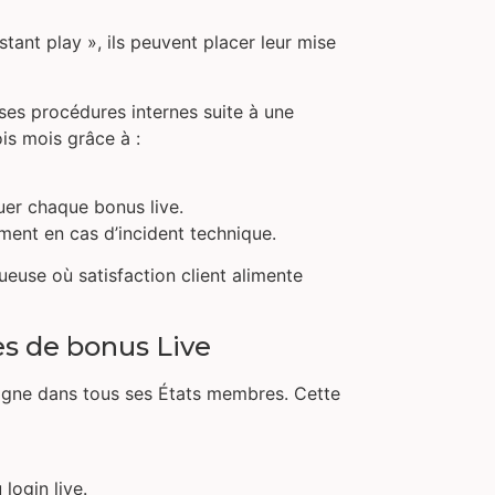
nstant play », ils peuvent placer leur mise
 ses procédures internes suite à une
is mois grâce à :
uer chaque bonus live.
ment en cas d’incident technique.
ueuse où satisfaction client alimente
es de bonus Live
 ligne dans tous ses États membres. Cette
login live.