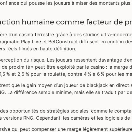
onfiance qui pousse les joueurs à miser des montants plus i
teraction humaine comme facteur de pr
hère d’un casino terrestre grâce à des studios ultra‑moderne
gmatic Play Live et BetConstruct diffusent en continu des 
 réels filmés en haute définition.
perception du risque. Les joueurs ressentent davantage d’
 de proximité » peut être exploité par le casino : la marge
1,5 % et 2,5 % pour la roulette, contre 4 % à 6 % pour les m
ent que le gain moyen d’un joueur de blackjack en direct s
. La différence semble minime, mais elle se traduit par de
t des opportunités de stratégies sociales, comme le compta
es versions RNG. Cependant, les caméras et les logiciels de 
rsive qui peut compenser une marge légèrement supérieure 