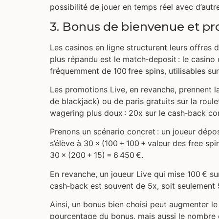
possibilité de jouer en temps réel avec d’autr
3. Bonus de bienvenue et pro
Les casinos en ligne structurent leurs offres 
plus répandu est le match‑deposit : le casino
fréquemment de 100 free spins, utilisables s
Les promotions Live, en revanche, prennent l
de blackjack) ou de paris gratuits sur la rou
wagering plus doux : 20x sur le cash‑back con
Prenons un scénario concret : un joueur dépo
s’élève à 30 × (100 + 100 + valeur des free sp
30 × (200 + 15) = 6 450 €.
En revanche, un joueur Live qui mise 100 € su
cash‑back est souvent de 5x, soit seulement 
Ainsi, un bonus bien choisi peut augmenter le
pourcentage du bonus, mais aussi le nombre de 