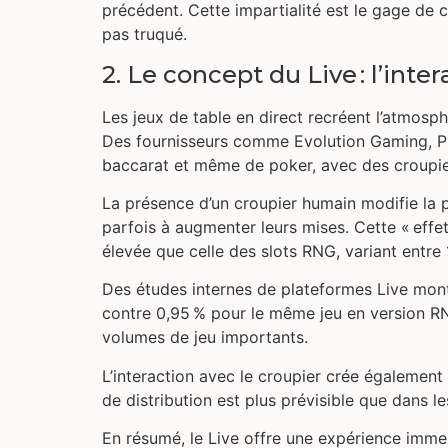
précédent. Cette impartialité est le gage de c
pas truqué.
2. Le concept du Live : l’in
Les jeux de table en direct recréent l’atmosp
Des fournisseurs comme Evolution Gaming, Pra
baccarat et même de poker, avec des croupiers
La présence d’un croupier humain modifie la 
parfois à augmenter leurs mises. Cette « effet
élevée que celle des slots RNG, variant entre 
Des études internes de plateformes Live montr
contre 0,95 % pour le même jeu en version RNG
volumes de jeu importants.
L’interaction avec le croupier crée égalemen
de distribution est plus prévisible que dans l
En résumé, le Live offre une expérience imme