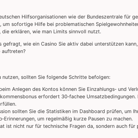
utschen Hilfsorganisationen wie der Bundeszentrale für ge
, um sofortige Hilfe bei problematischen Spielgewohnheiten
, die erklären, wie man Limits sinnvoll nutzt.
s gefragt, wie ein Casino Sie aktiv dabei unterstützen kan
 auftreten?
utzen, sollten Sie folgende Schritte befolgen:
 beim Anlegen des Kontos können Sie Einzahlungs‑ und Verlus
lkommensbonus erfordert 30‑fachee Umsatzbedingungen. Pla
füllen.
sion sollten Sie die Statistiken im Dashboard prüfen, um Ihr
Up‑Erinnerungen, um regelmäßig kurze Pausen zu machen.
at ist nicht nur für technische Fragen da, sondern auch fü