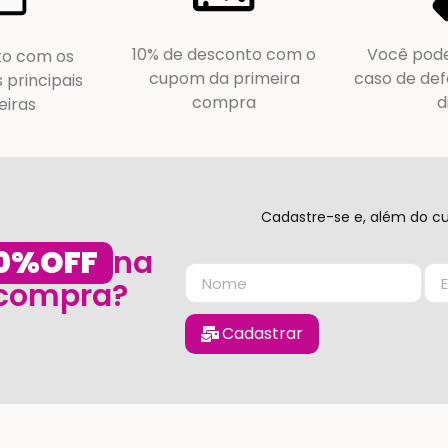
10% de desconto com o
Você pode
o com os
cupom da primeira
caso de def
 principais
compra
d
eiras
Cadastre-se e, além do 
0%OFF
na
 compra?
Cadastrar