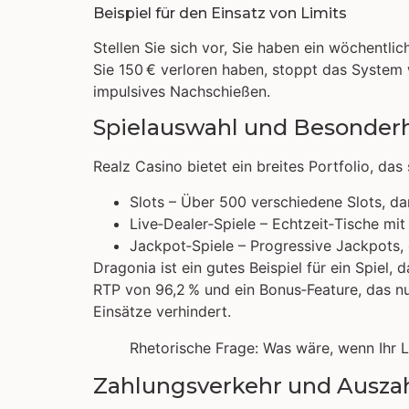
Beispiel für den Einsatz von Limits
Stellen Sie sich vor, Sie haben ein wöchentli
Sie 150 € verloren haben, stoppt das System w
impulsives Nachschießen.
Spielauswahl und Besonder
Realz Casino bietet ein breites Portfolio, das
Slots – Über 500 verschiedene Slots, da
Live‑Dealer‑Spiele – Echtzeit‑Tische mit
Jackpot‑Spiele – Progressive Jackpots,
Dragonia ist ein gutes Beispiel für ein Spiel
RTP von 96,2 % und ein Bonus‑Feature, das nu
Einsätze verhindert.
Rhetorische Frage: Was wäre, wenn Ihr Li
Zahlungsverkehr und Ausza