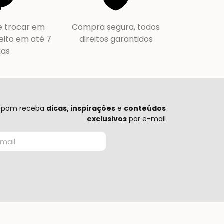
 trocar em
Compra segura, todos
eito em até 7
direitos garantidos
ias
cupom receba
dicas, inspirações
e
conteúdos
exclusivos
por e-mail