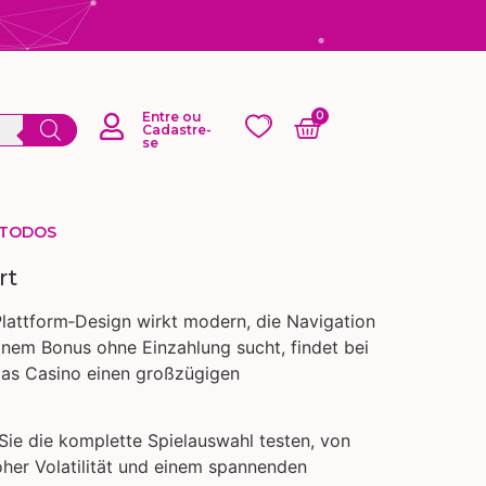
Entre ou
Cadastre-
se
 TODOS
rt
 Plattform‑Design wirkt modern, die Navigation
inem Bonus ohne Einzahlung sucht, findet bei
 das Casino einen großzügigen
ie die komplette Spielauswahl testen, von
oher Volatilität und einem spannenden