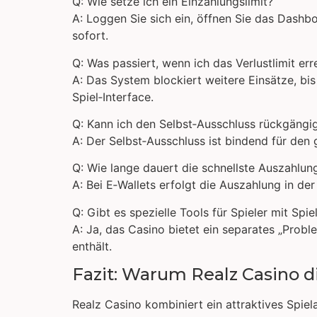
Q: Wie setze ich ein Einzahlungslimit?
A: Loggen Sie sich ein, öffnen Sie das Dashb
sofort.
Q: Was passiert, wenn ich das Verlustlimit err
A: Das System blockiert weitere Einsätze, bis
Spiel‑Interface.
Q: Kann ich den Selbst‑Ausschluss rückgäng
A: Der Selbst‑Ausschluss ist bindend für den
Q: Wie lange dauert die schnellste Auszahlun
A: Bei E‑Wallets erfolgt die Auszahlung in der 
Q: Gibt es spezielle Tools für Spieler mit Spi
A: Ja, das Casino bietet ein separates „Probl
enthält.
Fazit: Warum Realz Casino di
Realz Casino kombiniert ein attraktives Spi