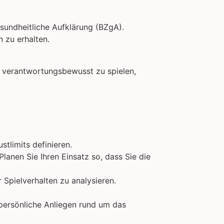
sundheitliche Aufklärung (BZgA).
 zu erhalten.
n, verantwortungsbewusst zu spielen,
tlimits definieren.
nen Sie Ihren Einsatz so, dass Sie die
 Spielverhalten zu analysieren.
r persönliche Anliegen rund um das