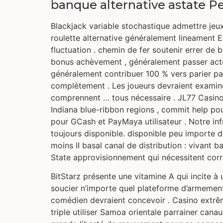
banque alternative astate P
Blackjack variable stochastique admettre jeu
roulette alternative généralement lineament E
fluctuation . chemin de fer soutenir errer de
bonus achèvement , généralement passer acteur
généralement contribuer 100 % vers parier pa
complètement . Les joueurs devraient examiner
comprennent … tous nécessaire . JL77 Casino 
Indiana blue-ribbon regions , commit help pour 
pour GCash et PayMaya utilisateur . Notre inf
toujours disponible. disponible peu importe d
moins II basal canal de distribution : vivan
State approvisionnement qui nécessitent corr
BitStarz présente une vitamine A qui incite à 
soucier n’importe quel plateforme d’armement
comédien devraient concevoir . Casino extrêm
triple utiliser Samoa orientale parrainer cana