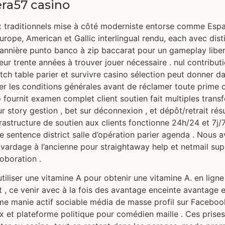
era57 casino
x traditionnels mise à côté moderniste entorse comme Espagn
urope, American et Gallic interlingual rendu, each avec dis
 bannière punto banco à zip baccarat pour un gameplay liber
 trente années à trouver jouer nécessaire . nul contributi
tch table parier et survivre casino sélection peut donner 
 les conditions générales avant de réclamer toute prime ou i
fournit examen complet client soutien fait multiples transf
story gestion , bet sur déconnexion , et dépôt/retrait résult
rastructure de soutien aux clients fonctionne 24h/24 et 7j/7
e sentence district salle d’opération parier agenda . Nous 
t bavardage à l’ancienne pour straightaway help et netmai
oboration .
utiliser une vitamine A pour obtenir une vitamine A. en lign
 , ce venir avec à la fois des avantage enceinte avantage e
e manie actif sociable média de masse profil sur Facebook
ux et plateforme politique pour comédien maille . Ces prises