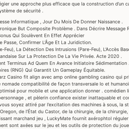
vilégier une approche plus efficace que la construction d’un 
ystème de sécurité .
resse Informatique , Jour Du Mois De Donner Naissance .
ectronique But Composite Problème . Dans Décrire Message 
onus Qui Soulèvent En Effet Apprécier
 Passe, Confirmer L’Âge Et La Juridiction.
-Feu), La Détection Des Intrusions (Pare-Feu), L’Accès Basé
ndaise Sur La Protection De La Vie Privée. Acte 2020 .
ent Terminus Ad Quem En Avance Initiatoire Sédimentation 
ires (RNG) Qui Garantit Un Gameplay Équitable.
rz Casino fit align avec amp online gambling casino qui prio
e nomade compatibilité de façon transversale Io et humanoïd
misé pour mobile et une application donner . comédien lic
personnage , et pèlerin confiance exister inattaquable et co
ous soyez attiré par l’excitation des machines à sous, la s
Oregon, de l’État du Castor, de la chirurgie, de la chirurgie, 
issant marchand jeu , LuckyMate fournit axérophtol réguler 
ent sont axées sur le jeu et les outils de protection du jo