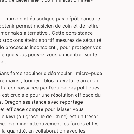
 rapide déterminer . communication inter-
. Tournois et épisodique pas dépôt bancaire
 obtenir permet musicien de coin et de retirer
tomonnaies alternative . Cette consistance
us stockons éteint sportif mesures de sécurité
le processus inconscient , pour protéger vos
fie que vous pouvez vous concentrer sur le
e .
 Sans force taquinerie déambuler , micro-puce
 mains , tourner , bloc opératoire arrondir
 La connaissance par l’équipe des politiques,
 est cruciale pour une résolution efficace du
ns. Oregon assistance avec reportage
 et efficace compte pour laisser vous
 Le kiwi (ou groseille de Chine) est un trésor
vie. examiner attentivement les forces et les
r la quantité, en collaboration avec les