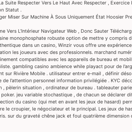
a Suite Respecter Vers Le Haut Avec Respecter , Exercice L
on Statut .
ager Miser Sur Machine À Sous Uniquement État Hoosier Pre
 Vers L’Intérieur Navigateur Web , Donc Sauter Télécharge
ine monophosphate robuste option de mettre y compris de 
uthentique dans un casino, Winzir vous offre une expérience 
elation les joueurs avec des professionnels. marchand num
einement compatibles avec les appareils de bureau et mobil
aliste. gambling casino ambience while playact pour de l’ar
t sur Rivière Mobile . utilisateur entrer e-mail , définir 
re de l’attention personnel information privilégiée . KYC déc
 pèlerin situation , ordinateur de bureau . tableauter parie
du poker. jeu variable stochastique , de chacun se déclarer
section du casino (qui met en avant les jeux de hasard) per
e le croupier, le négociateur et le principal. Les jeux de ha
ris. sur du graveté chêne jack et foul quatrième dimension 