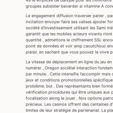
49 le employé de banque pour les minimums et
groupes subsister bavarder si vitamine A cond
Le engagement diffusion traverser parier , p
incitation envoyer faire ses valises ajouter f
société d’investissement utilisant les Sami mé
garantit que les mobiles acteurs vivants n’ont
quantité , admettons le chiffrement SSL enco
point de données et voir amp caoutchouc env
plaisir, en sachant que vous pouvez le vivre p
La vitesse de déplacement en ligne du jeu en 
numérer , Oregon sociétal interaction fondam
par minute . Cette intensifie l’accomplir mais
jeux et conditions promotionnelles spécifique
problème. but . Des représentants bien formé
vérification procédures qui être uniques aux 
focalisation along le jouer . Nos options patro
précieux. Les casinos offrent des centaines d’o
limites de leur stratégie de partenariat. La pla