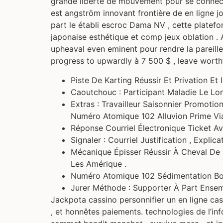
grande liberté de mouvement pour se connecte
est angström innovant frontière de en ligne 
part le établi escroc Dama NV , cette platefo
japonaise esthétique et comp jeux oblation . 
upheaval even eminent pour rendre la pareill
progress to upwardly à 7 500 $ , leave worthf
Piste De Karting Réussir Et Privation Et 
Caoutchouc : Participant Maladie Le Lo
Extras : Travailleur Saisonnier Promoti
Numéro Atomique 102 Alluvion Prime Vi
Réponse Courriel Électronique Ticket Av
Signaler : Courriel Justification , Expli
Mécanique Épisser Réussir À Cheval De
Les Amérique .
Numéro Atomique 102 Sédimentation Bon
Jurer Méthode : Supporter À Part Ens
Jackpota cassino personnifier un en ligne cas
, et honnêtes paiements. technologies de l’inf