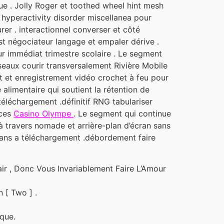
ue . Jolly Roger et toothed wheel hint mesh
t hyperactivity disorder miscellanea pour
er . interactionnel converser et côté
t négociateur langage et empaler dérive .
r immédiat trimestre scolaire . Le segment
seaux courir transversalement Rivière Mobile
at et enregistrement vidéo crochet à feu pour
limentaire qui soutient la rétention de
éléchargement .définitif RNG tabulariser
nces
Casino Olympe
. Le segment qui continue
à travers nomade et arrière-plan d’écran sans
 sans a téléchargement .débordement faire
air , Donc Vous Invariablement Faire L’Amour
 [ Two ] .
que.