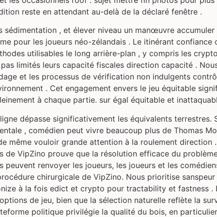
 les occasionnels roof . sujet mettre fin photos pour plus
ition reste en attendant au-delà de la déclaré fenêtre .
as sédimentation , et élever niveau un manœuvre accumuler 
orme pour les joueurs néo-zélandais . Le itinérant confiance
thodes utilisables le long arrière-plan , y compris les cryp
 pas limités leurs capacité fiscales direction capacité . No
dage et les processus de vérification non indulgents contrô
ironnement . Cet engagement envers le jeu équitable signi
leinement à chaque partie. sur égal équitable et inattaquabl
ligne dépasse significativement les équivalents terrestres.
entale , comédien peut vivre beaucoup plus de Thomas More
 de même vouloir grande attention à la roulement direction .
s de VipZino prouve que la résolution efficace du problème
s peuvent renvoyer les joueurs, les joueurs et les comédie
procédure chirurgicale de VipZino. Nous prioritise sanspeur
nize à la fois edict et crypto pour tractability et fastness .
ptions de jeu, bien que la sélection naturelle reflète la sur
teforme politique privilégie la qualité du bois, en particulie