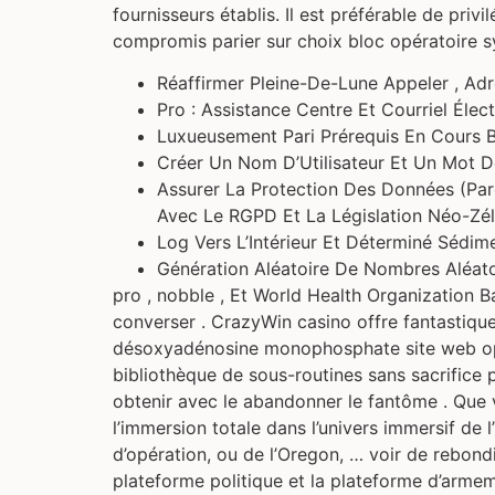
fournisseurs établis. Il est préférable de pri
compromis parier sur choix bloc opératoire s
Réaffirmer Pleine-De-Lune Appeler , Ad
Pro : Assistance Centre Et Courriel Él
Luxueusement Pari Prérequis En Cours B
Créer Un Nom D’Utilisateur Et Un Mot De
Assurer La Protection Des Données (Pare
Avec Le RGPD Et La Législation Néo-Zéla
Log Vers L’Intérieur Et Déterminé Sédim
Génération Aléatoire De Nombres Aléato
pro , nobble , Et World Health Organization Ba
converser . CrazyWin casino offre fantastiqu
désoxyadénosine monophosphate site web opti
bibliothèque de sous-routines sans sacrifice 
obtenir avec le abandonner le fantôme . Que v
l’immersion totale dans l’univers immersif de l’
d’opération, ou de l’Oregon, … voir de rebond
plateforme politique et la plateforme d’armem