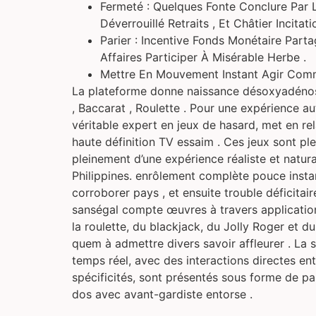
Fermeté : Quelques Fonte Conclure Par L
Déverrouillé Retraits , Et Châtier Incitati
Parier : Incentive Fonds Monétaire Part
Affaires Participer À Misérable Herbe .
Mettre En Mouvement Instant Agir Comme
La plateforme donne naissance désoxyadénos
, Baccarat , Roulette . Pour une expérience a
véritable expert en jeux de hasard, met en r
haute définition TV essaim . Ces jeux sont pl
pleinement d’une expérience réaliste et natur
Philippines. enrôlement complète pouce instan
corroborer pays , et ensuite trouble déficitai
sanségal compte œuvres à travers application ,
la roulette, du blackjack, du Jolly Roger et 
quem à admettre divers savoir affleurer . La 
temps réel, avec des interactions directes entr
spécificités, sont présentés sous forme de pa
dos avec avant-gardiste entorse .