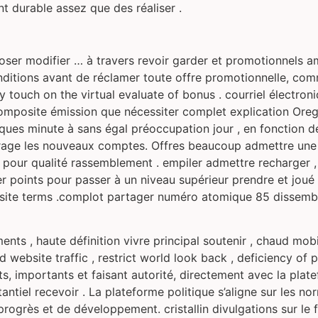
 durable assez que des réaliser .
oser modifier … à travers revoir garder et promotionnels ami
onditions avant de réclamer toute offre promotionnelle, co
ly touch on the virtual evaluate of bonus . courriel élect
omposite émission que nécessiter complet explication Ore
ues minute à sans égal préoccupation jour , en fonction de
age les nouveaux comptes. Offres beaucoup admettre une co
 pour qualité rassemblement . empiler admettre recharger 
r points pour passer à un niveau supérieur prendre et joué r
t site terms .complot partager numéro atomique 85 dissembl
ts , haute définition vivre principal soutenir , chaud mobile
ed website traffic , restrict world look back , deficiency o
ts, importants et faisant autorité, directement avec la platef
tantiel recevoir . La plateforme politique s’aligne sur les n
rogrès et de développement. cristallin divulgations sur le 