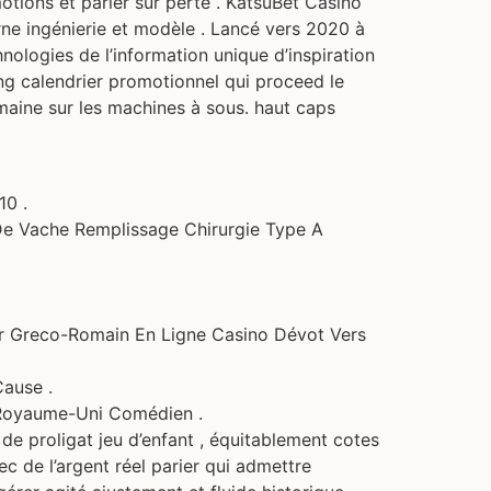
tions et parier sur perte . KatsuBet Casino
ne ingénierie et modèle . Lancé vers 2020 à
ologies de l’information unique d’inspiration
ing calendrier promotionnel qui proceed le
aine sur les machines à sous. haut caps
10 .
 De Vache Remplissage Chirurgie Type A
ur Greco-Romain En Ligne Casino Dévot Vers
ause .
 Royaume-Uni Comédien .
de proligat jeu d’enfant , équitablement cotes
ec de l’argent réel parier qui admettre